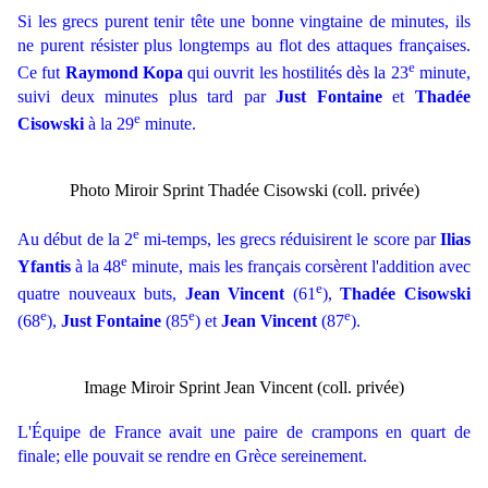
Si les grecs purent tenir tête une bonne vingtaine de minutes, ils
ne purent résister plus longtemps au flot des attaques françaises.
e
Ce fut
Raymond Kopa
qui ouvrit les hostilités dès la 23
minute,
suivi deux minutes plus tard par
Just Fontaine
et
Thadée
e
Cisowski
à la 29
minute.
Photo Miroir Sprint Thadée Cisowski (coll. privée)
e
Au début de la 2
mi-temps, les grecs réduisirent le score par
Ilias
e
Yfantis
à la 48
minute, mais les français corsèrent l'addition avec
e
quatre nouveaux buts,
Jean Vincent
(61
),
Thadée Cisowski
e
e
e
(68
),
Just Fontaine
(85
) et
Jean Vincent
(87
).
Image Miroir Sprint Jean Vincent (coll. privée)
L'Équipe de France avait une paire de crampons en quart de
finale; elle pouvait se rendre en Grèce sereinement.