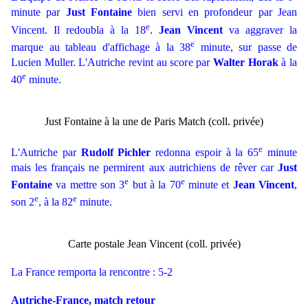
minute par
Just Fontaine
bien servi en profondeur par Jean
e
Vincent. Il redoubla à la 18
.
Jean Vincent
va aggraver la
e
marque au tableau d'affichage à la 38
minute, sur passe de
Lucien Muller. L'Autriche revint au score par
Walter Horak
à la
e
40
minute.
Just Fontaine à la une de Paris Match (coll. privée)
e
L'Autriche par
Rudolf Pichler
redonna espoir à la 65
minute
mais les français ne permirent aux autrichiens de rêver car
Just
e
e
Fontaine
va mettre son 3
but à la 70
minute et
Jean Vincent
,
e
e
son 2
, à la 82
minute.
Carte postale Jean Vincent (coll. privée)
La France remporta la rencontre : 5-2
Autriche-France, match retour