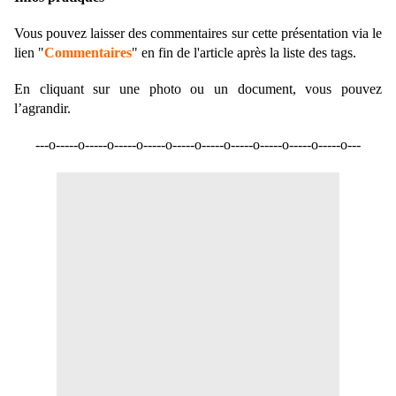
Vous pouvez laisser des commentaires sur cette présentation via le
lien "
Commentaires
" en fin de l'article après la liste des tags.
En cliquant sur une photo ou un document, vous pouvez
l’agrandir.
---o-----o-----o-----o-----o-----o-----o-----o-----o-----o-----o---