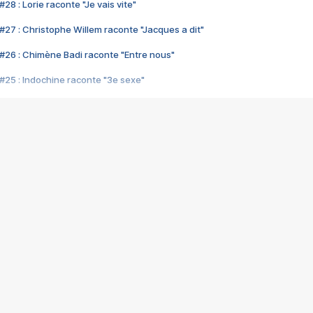
28 : Lorie raconte "Je vais vite"
#27 : Christophe Willem raconte "Jacques a dit"
#26 : Chimène Badi raconte "Entre nous"
#25 : Indochine raconte "3e sexe"
#24 : Zaho raconte "C'est chelou"
#23 : Patrick Bruel raconte "Au café des délices"
#22 : Kyo raconte "Le chemin"
#21 : Nolwenn Leroy raconte "Cassé"
#20 : Patrick Hernandez raconte "Born to be alive"
#19 : Lorie raconte "Près de moi"
#18 : Michael Jones raconte "A nos actes manqués" (avec Jean-Jacque
#17 : Khaled raconte "Aïcha"
#16 : Corneille raconte "Parce qu'on vient de loin"