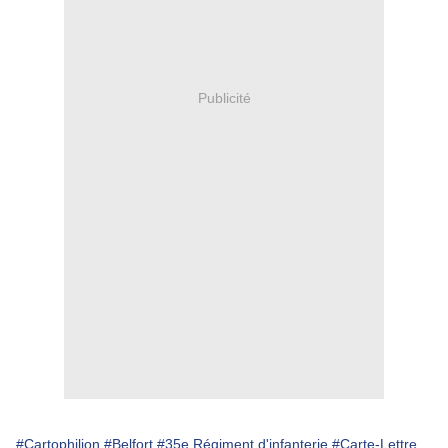
Publicité
#Cartophilion
#Belfort
#35e Régiment d'infanterie
#Carte-Lettre