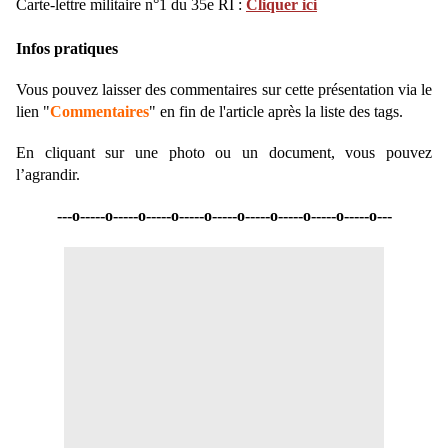
Carte-lettre militaire n°1 du 35e RI :
Cliquer ici
Infos pratiques
Vous pouvez laisser des commentaires sur cette présentation via le
lien "
Commentaires
" en fin de l'article après la liste des tags.
En cliquant sur une photo ou un document, vous pouvez
l’agrandir.
---o-----o-----o-----o-----o-----o-----o-----o-----o-----o---