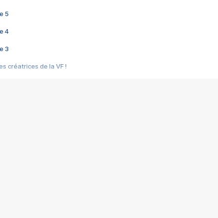
e 5
e 4
e 3
s créatrices de la VF !
e 2
e 1
e Mektoub My Love arrive enfin ! Rencontre avec Shaïn Boumedine et Sal
i : après Toni en famille
elle réalise le bouleversant Dites lui que je l'aime
ais ! Rencontre autour de Vie privée de Rebecca Zlotowski
 de Marguerite, Grave... Rencontre avec Ella Rumpf
 Les Rêveurs, un film intime sur la santé mentale