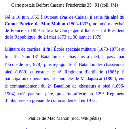
e
Carte postale Belfort Caserne Friederichs 35
RI (coll. JM)
Né le 10 juin 1855 à Outreau (Pas-de-Calais), il est le fils aîné du
Comte Patrice de Mac Mahon
(1808-1893), nommé maréchal
de France en 1859 suite à la Campagne d’Italie, et fut Président
de la République,
du 24 mai 1873 au 30 janvier 1879.
Militaire de carrière, il fit l’École spéciale militaire (1873-1875) et
e
fut affecté au 13
Bataillon des chasseurs à pied, il passa par
e
l’École de tir (1878), puis rejoignit le 8
Bataillon des chasseurs à
e
pied (1880) et ensuite le 4
Régiment d’artillerie (1885); il
participa aux opérations de conquête de Madagascar (1895), eut
e
le commandement du 2
Bataillon de chasseurs à pied (1896-
e
1904) créé par son père, puis fut affecté au 129
Régiment
d’infanterie en prenant le commandement en 1912.
Patrice de Mac Mahon (doc. Wikipédia)