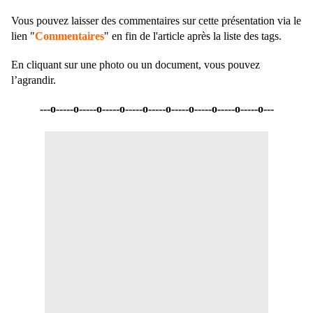
Vous pouvez laisser des commentaires sur cette présentation via le
lien "
Commentaires
" en fin de l'article après la liste des tags.
En cliquant sur une photo ou un document, vous pouvez
l’agrandir.
---o-----o-----o-----o-----o-----o-----o-----o-----o-----o---