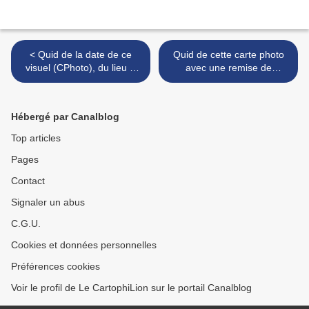
< Quid de la date de ce
Quid de cette carte photo
visuel (CPhoto), du lieu &
avec une remise de
de l’objet de cette
médaille à Belfort ? >
cérémonie militaire dans
une caserne, peut-être
Hébergé par Canalblog
belfortaine ?
Top articles
Pages
Contact
Signaler un abus
C.G.U.
Cookies et données personnelles
Préférences cookies
Voir le profil de Le CartophiLion sur le portail Canalblog