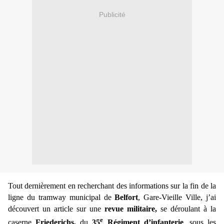
Publicité
Tout dernièrement en recherchant des informations sur la fin de la
ligne du tramway municipal de
Belfort
, Gare-Vieille Ville, j’ai
découvert un article sur une
revue militaire,
se déroulant à la
e
caserne
Friederichs,
du
35
Régiment d’infanterie
, sous les