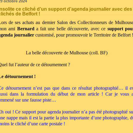
29 octobre 2024
Insolite ce cliché d’un support d’agenda journalier avec des
clichés de Belfort !
Lors de ses achats au dernier Salon des Collectionneurs de Mulhouse
mon ami
Bernard
a fait une belle découverte, avec ce
support pou
agenda journalier
customisé
, pour promouvoir le Territoire de Belfort 
La belle découverte de Mulhouse (coll. BF)
Quel fut l’auteur de ce détournement ?
Le détournement !
Ce détournement n’est pas que dans ce résultat photographié… il es
aussi dans la formulation du début de mon article ! Car je vous a
emmené sur une fausse piste…
Eh oui ! Ce support pour agenda journalier n’a pas été photographié su
une nappe mais il est la partie la plus importante d’une photographie, d
moins le cliché d’une carte postale !