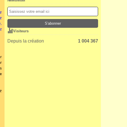
Newsletter
e
e
.
r
Visiteurs
Depuis la création
1 004 367
r
r
s
e
e