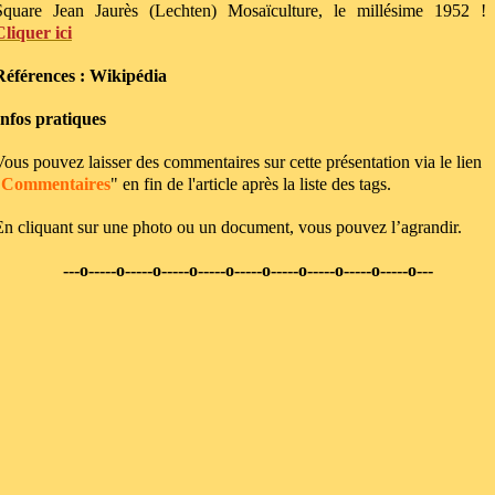
Square Jean Jaurès (Lechten) Mosaïculture, le millésime 1952 ! 
Cliquer ici
Références : Wikipédia
Infos pratiques
Vous pouvez laisser des commentaires sur cette présentation via le lien
"
Commentaires
" en fin de l'article après la liste des tags.
En cliquant sur une photo ou un document, vous pouvez l’agrandir.
---o-----o-----o-----o-----o-----o-----o-----o-----o-----o---