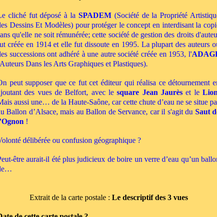
Le cliché fut déposé à la
SPADEM
(
Société de la Propriété Artistiqu
des Dessins Et Modèles) pour protéger le concept en interdisant la copi
sans qu'elle ne soit rémunérée; cette société de gestion des droits d'auteu
fut créée en 1914 et elle fut dissoute en 1995. La plupart des auteurs o
des successions ont adhéré à une autre société créée en 1953, l'
ADAG
Auteurs Dans les Arts Graphiques et Plastiques).
On peut supposer que ce fut cet éditeur qui réalisa ce détournement e
ajoutant des vues de Belfort, avec le
square Jean Jaurès
et le
Lio
Mais aussi une… de la Haute-Saône, car cette chute d’eau ne se situe pa
au Ballon d’Alsace, mais au Ballon de Servance, car il s'agit du
Saut d
l’Ognon
!
Volonté délibérée ou confusion géographique ?
Peut-être aurait-il été plus judicieux de boire un verre d’eau qu’un ballo
de…
Extrait de la carte postale :
Le descriptif des 3 vues
Date de cette carte postale ?