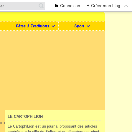
Connexion
+
Créer mon blog
Fêtes & Traditions
Sport
LE CARTOPHILION
E BELFORT !
Le CartophiLion est un journal proposant des articles
centrés sur la ville de Belfort et du département, ainsi