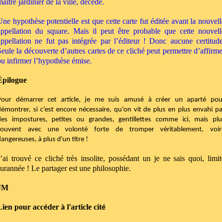
aître jardinier de la ville, décédé.
Une hypothèse potentielle est que cette carte fut éditée avant la nouvell
appellation du square. Mais il peut être probable que cette nouvell
appellation ne fut pas intégrée par l’éditeur ! Donc aucune certitude
Seule la découverte d’autres cartes de ce cliché peut permettre d’affirme
ou infirmer l’hypothèse émise.
Épilogue
Pour démarrer cet article, je me suis amusé à créer un aparté pou
démontrer, si c’est encore nécessaire, qu’on vit de plus en plus envahi pa
des impostures, petites ou grandes, gentillettes comme ici, mais plu
souvent avec une volonté forte de tromper véritablement, voir
angereuses, à plus d'un titre !
J’ai trouvé ce cliché très insolite, possédant un je ne sais quoi, limit
surannée ! Le partager est une philosophie.
JM
Lien pour acc
der
l
article cit
é
à
’
é