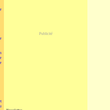
Janvier
(5)
e
Publicité
e
n
e
e
et
u