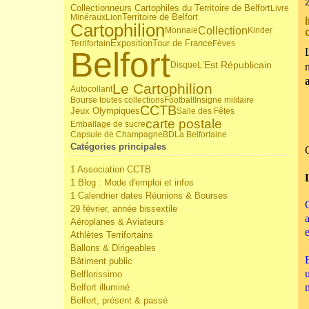
Collectionneurs Cartophiles du Territoire de Belfort
Livre
Territoire de Belfort
Minéraux
Lion
Cartophilion
Collection
Monnaie
Kinder
Tour de France
Terrifortain
Exposition
Fèves
Belfort
L’Est Républicain
Disque
Le Cartophilion
Autocollant
Bourse toutes collections
Football
Insigne militaire
CCTB
Jeux Olympiques
Salle des Fêtes
carte postale
Emballage de sucre
Capsule de Champagne
BD
La Belfortaine
Catégories principales
1 Association CCTB
1 Blog : Mode d'emploi et infos
1 Calendrier dates Réunions & Bourses
29 février, année bissextile
Aéroplanes & Aviateurs
Athlètes Terrifortains
Ballons & Dirigeables
Bâtiment public
Belflorissimo
Belfort illuminé
Belfort, présent & passé