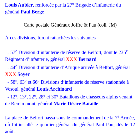
e
Louis Aubier
, renforcée par la 27
Brigade d’infanterie du
général
Paul Berg
e
Carte postale Généraux Joffre & Pau (coll. JM)
À ces divisions, furent rattachées les suivantes
e
e
- 57
Division d’infanterie de réserve de Belfort, dont le 235
Régiment d’infanterie, général
XXX
Bernard
e
- 44
Division d’infanterie d’Afrique arrivée à Belfort, général
XXX
Soyer
e
e
e
- 58
, 63
et 66
Divisions d’infanterie de réserve stationnée à
Vesoul, général
Louis Archinard
e
e
e
e
e
- 12
, 13
, 22
, 28
et 30
Bataillons de chasseurs alpins venant
de Remiremont, général
Marie Désiré Bataille
e
La place de Belfort passa sous le commandement de la 7
Armée,
où fut installé le quartier général du général Paul Pau, dès le 12
août.