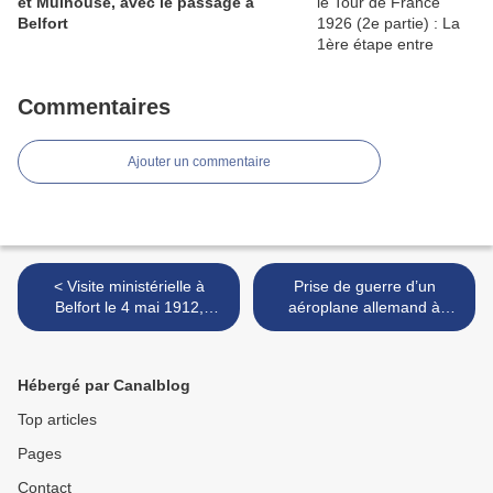
et Mulhouse, avec le passage à
Belfort
Commentaires
Ajouter un commentaire
< Visite ministérielle à
Prise de guerre d’un
Belfort le 4 mai 1912,
aéroplane allemand à
Alexandre Millerand reçu
Berrwiller, lors de l’offensive
par le général gouverneur
française en Haute Alsace,
François-Eugène Azibert
en août 1914; il fut exposé
Hébergé par Canalblog
à Belfort (2e partie) >
Top articles
Pages
Contact