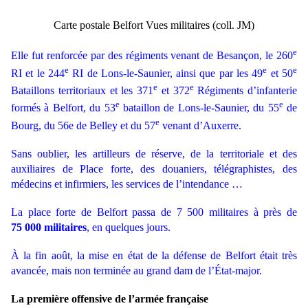
Carte postale Belfort Vues militaires (coll. JM)
e
Elle fut renforcée par des régiments venant de Besançon, le 260
e
e
e
RI et le 244
RI de Lons-le-Saunier, ainsi que par les 49
et 50
e
e
Bataillons territoriaux et les 371
et 372
Régiments d’infanterie
e
e
formés à Belfort, du 53
bataillon de Lons-le-Saunier, du 55
de
e
Bourg, du 56e de Belley et du 57
venant d’Auxerre.
Sans oublier, les artilleurs de réserve, de la territoriale et des
auxiliaires de Place forte, des douaniers, télégraphistes, des
médecins et infirmiers, les services de l’intendance …
La place forte de Belfort passa de 7 500 militaires à près de
75 000 militaires
, en quelques jours.
À la fin août, la mise en état de la défense de Belfort était très
avancée, mais non terminée au grand dam de l’État-major.
La première offensive de l’armée française