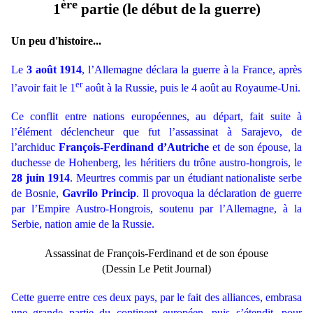
ère
1
partie (le début de la guerre)
Un peu d'histoire...
Le
3 août 1914
, l’Allemagne déclara la guerre à la France, après
er
l’avoir fait le 1
août à la Russie, puis le 4 août au Royaume-Uni.
Ce conflit entre nations européennes, au départ, fait suite à
l’élément déclencheur que fut l’assassinat à Sarajevo, de
l’archiduc
François-Ferdinand d’Autriche
et de son épouse, la
duchesse de Hohenberg, les héritiers du trône austro-hongrois, le
28 juin 1914
. Meurtres commis par un étudiant nationaliste serbe
de Bosnie,
Gavrilo Princip
. Il provoqua la déclaration de guerre
par l’Empire Austro-Hongrois, soutenu par l’Allemagne, à la
Serbie, nation amie de la Russie.
Assassinat de François-Ferdinand et de son épouse
(Dessin Le Petit Journal)
Cette guerre entre ces deux pays, par le fait des alliances, embrasa
une grande partie du continent européen, puis s’étendit, pour