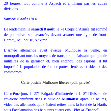
20 heures, tout comme à Aspach et à Thann par les autres
divisions.
Samedi 8 août 1914
Le lendemain, le
samedi 8 août
, le 7e Corps d’Armée fut
sommé
de poursuivre son avancée, devant assurer une ligne de front
Cernay, Mulhouse, Altkirch.
L’armée allemande avait évacué Mulhouse la veille, en
monopolisant tous les moyens de transport, ne laissant que peu de
militaires de la garnison et, bien entendu, des espions. Il fut
imposé à la population de fermer portes, fenêtres et rideaux des
commerces.
Carte postale Mulhouse libérée (coll. privée)
e
e
Ce même jour, la 27
Brigade d’infanterie et la 8
Division de
cavalerie entrèrent dans la ville de
Mulhouse
après 17 heures,
vidée des allemands qui s’étaient retirés dans la forêt de la Harth,
sous l’acclamation des habitants et aux cris "
Vive la Franc
e
".