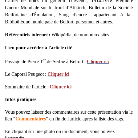
Carnet de notes du g
n
ral Th
venet, 1914-1918 Premi
re
é
é
é
è
Guerre Mondiale sur le front d
Altkirch, Bulletin de la Soci
t
’
é
é
Belfortaine d
mulation, Sang d
encre
appartenant
la
’É
’
…
à
Biblioth
que municipale de Belfort, personnel et autres.
è
R
f
rentiels internet
:
Wikip
dia, de nombreux sites
é
é
é
Lien pour acc
der
l
article cit
é
à
’
é
er
Passage de Pierre 1
de Serbie à Belfort :
Cliquer ici
Le Caporal Peugeot :
Cliquer ici
Sommaire de l’article :
Cliquer ici
Infos pratiques
Vous pouvez laisser des commentaires sur cette présentation via le
lien "
Commentaires
" en fin de l'article après la liste des tags.
En cliquant sur une photo ou un document, vous pouvez