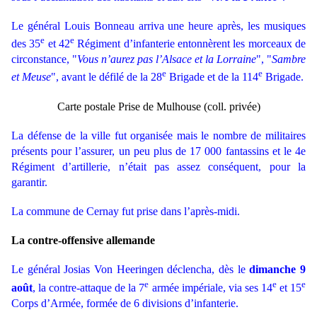
Le général Louis Bonneau arriva une heure après, les musiques
e
e
des 35
et 42
Régiment d’infanterie entonnèrent les morceaux de
circonstance, "
Vous n’aurez pas l’Alsace et la Lorraine
", "
Sambre
e
e
et Meuse
", avant le défilé de la 28
Brigade et de la 114
Brigade.
Carte postale Prise de Mulhouse (coll. privée)
La défense de la ville fut organisée mais le nombre de militaires
présents pou
r
l’assurer
,
un peu plus de 17 000 fantassins et le 4e
Régiment d’artillerie, n’était pas assez conséquent, pour la
garantir.
La commune de Cernay fut prise dans l’après-midi.
La contre-offensive allemande
Le général Josias Von Heeringen déclencha, dès le
dimanche 9
e
e
e
août
, la contre-attaque de la 7
armée impériale, via ses 14
et 15
Corps d’Armée, formée de 6 divisions d’infanterie.