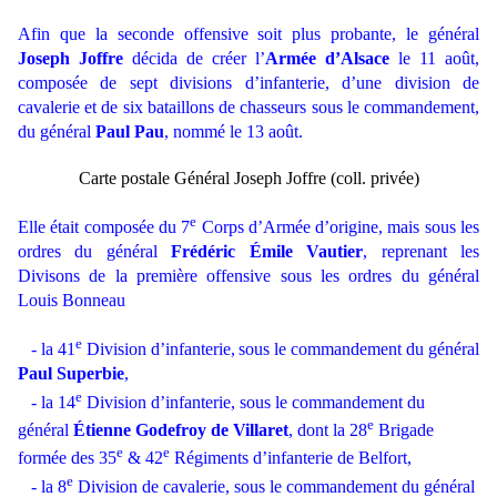
Afin que la seconde offensive soit plus
probante
,
le général
Joseph Joffre
décida de créer l’
Armée d’Alsace
le 11 août,
composée de sept divisions d’infanterie, d’une division de
cavalerie et de six bataillons de chasseurs sous le commandement,
du général
Paul Pau
, nommé le 13 août.
Carte postale Général Joseph Joffre (coll. privée)
e
Elle était composée du 7
Corps d’Armée d’origine, mais sous les
ordres du général
Frédéric Émile Vautier
, reprenant les
Divisons de la première offensive sous les ordres du général
Louis Bonneau
e
- la 41
Division d’infanterie,
sous le commandement du général
Paul Superbie
,
e
- la 14
Division d’infanterie, sous le commandement du
e
général
Étienne Godefroy de Villaret
, dont la 28
Brigade
e
e
formée des 35
& 42
Régiments d’infanterie de Belfort,
e
- la 8
Division de cavalerie, sous le commandement du général