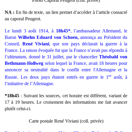
Photo Caporal Peugeot (coll. privée)
NA :
En fin de texte, un lien permet d’accéder à l’article consacré
au caporal Peugeot.
Le lundi 3 août 1914, à
18h45*
, l’ambassadeur Allemand, le
Baron
Wilhelm Eduard von Schoen,
annonça au Président du
Conseil,
René Viviani
, que son pays déclarait la guerre à la
France. La raison évoquée fut que la France n’avait pas répondu à
l’ultimatum, donné le 31 juillet, par le
chancelier
Théobald von
Bethmann-Hollweg
selon lequel la France, avait 18 heures pour
annoncer sa neutralité dans le conflit entre l'Allemagne et la
er
Russie. Les deux pays étaient entrés en guerre le 1
août, à
l’initiative de l’Allemagne.
*18h45
: Suivant les sources, cet horaire est différent, variant de
17 à 19 heures. Le croisement des informations me fait avancer
plutôt celui-ci.
Carte postale René Viviani (coll. privée)