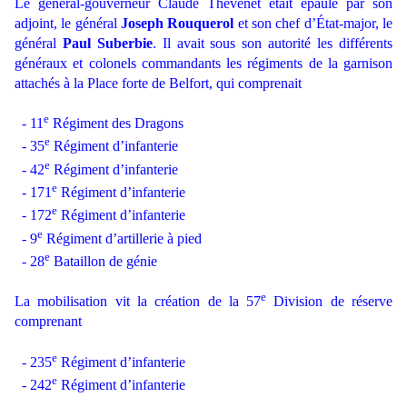
Le général-gouverneur Claude Thévenet était épaulé par son
adjoint, le général
Joseph Rouquerol
et son chef d’État-major, le
général
Paul Suberbie
. Il avait sous son autorité les différents
généraux et colonels commandants les régiments de la garnison
attachés à la Place forte de Belfort, qui comprenait
e
- 11
Régiment des Dragons
e
- 35
Régiment d’infanterie
e
- 42
Régiment d’infanterie
e
- 171
Régiment d’infanterie
e
- 172
Régiment d’infanterie
e
- 9
Régiment d’artillerie à pied
e
- 28
Bataillon de génie
e
La mobilisation vit la création de la 57
Division de réserve
comprenant
e
- 235
Régiment d’infanterie
e
- 242
Régiment d’infanterie