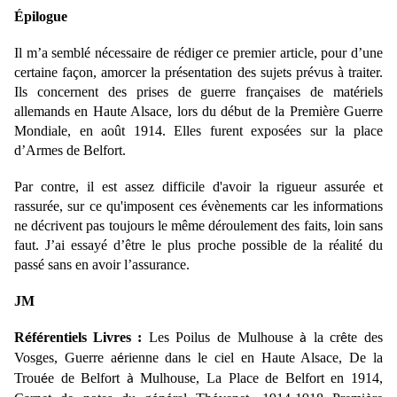
Épilogue
Il m’a semblé nécessaire de rédiger ce premier article, pour d’une
certaine façon, amorcer la présentation des sujets prévus à traiter.
Ils concernent des prises de guerre françaises de matériels
allemands en Haute Alsace, lors du début de la Première Guerre
Mondiale, en août 1914. Elles furent exposées sur la place
d’Armes de Belfort.
Par contre, il est assez difficile d'avoir la rigueur assurée et
rassurée, sur ce qu'imposent ces évènements car les informations
ne décrivent pas toujours le même déroulement des faits, loin sans
faut. J’ai essayé d’être le plus proche possible de la réalité du
passé sans en avoir l’assurance.
JM
R
f
rentiels
Livres :
Les Poilus de Mulhouse
la cr
te des
é
é
à
ê
Vosges, Guerre a
rienne dans le ciel en Haute Alsace, De la
é
Trou
e de Belfort
Mulhouse, La Place de Belfort en 1914,
é
à