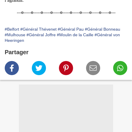
l’agrandir.
---o-----o-----o-----o-----o-----o-----o-----o-----o-----o---
#Belfort
#Général Thévenet
#Général Pau
#Général Bonneau
#Mulhouse
#Général Joffre
#Moulin de la Caille
#Général von
Heeringen
Partager