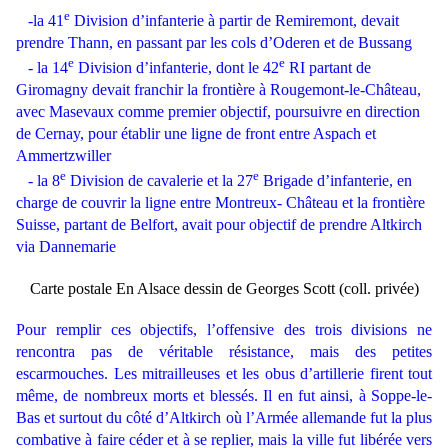
e
-la 41
Division d’infanterie à partir de Remiremont, devait
prendre Thann, en passant par les cols d’Oderen et de Bussang
e
e
- la 14
Division d’infanterie, dont le 42
RI partant de
Giromagny devait franchir la frontière à Rougemont-le-Château,
avec Masevaux comme premier objectif, poursuivre en direction
de Cernay, pour établir une ligne de front entre Aspach et
Ammertzwiller
e
e
- la 8
Division de cavalerie et la 27
Brigade d’infanterie, en
charge de couvrir la ligne entre Montreux- Château et la frontière
Suisse, partant de Belfort, avait pour objectif de prendre Altkirch
via Dannemarie
Carte postale En Alsace dessin de Georges Scott (coll. privée)
Pour remplir ces objectifs, l’offensive des trois divisions ne
rencontra pas de véritable résistance, mais des petites
escarmouches. Les mitrailleuses et les obus d’artillerie firent tout
même, de nombreux morts et blessés. Il en fut ainsi, à Soppe-le-
Bas et surtout du côté d’Altkirch où l’Armée allemande fut la plus
combative à faire céder et à se replier, mais la ville fut libérée vers