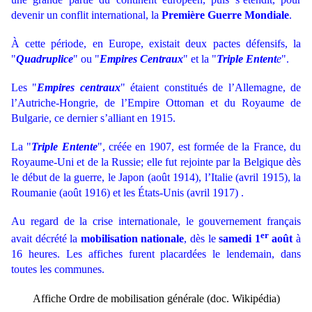
devenir un conflit international, la
Première Guerre Mondiale
.
À cette période, en Europe, existait deux pactes défensifs, la
"
Quadruplice
" ou "
Empires Centraux
" et la "
Triple Entent
e
".
Les "
Empires centraux
" étaient constitués de l’Allemagne, de
l’Autriche-Hongrie, de l’Empire Ottoman et du Royaume de
Bulgarie, ce dernier s’alliant en 1915.
La "
Triple Entente
", créée en 1907, est formée de la France, du
Royaume-Uni et de la Russie; elle fut rejointe par la Belgique dès
le début de la guerre, le Japon (août 1914), l’Italie (avril 1915), la
Roumanie (août 1916) et les États-Unis (avril 1917) .
Au regard de la crise internationale, le gouvernement français
er
avait décrété la
mobilisation nationale
, dès le
samedi 1
août
à
16 heures. Les affiches furent placardées le lendemain, dans
toutes les communes.
Affiche Ordre de mobilisation générale (doc. Wikipédia)