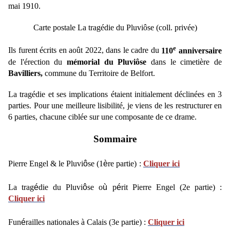
mai 1910.
Carte postale La tragédie du Pluviôse (coll. privée)
e
Ils furent écrits en août 2022, dans le cadre du
110
anniversaire
de l'érection du
mémorial du Pluviôse
dans le cimetière de
Bavilliers,
commune du Territoire de Belfort.
La tragédie et ses implications étaient initialement déclinées en 3
parties. Pour une meilleure lisibilité, je viens de les restructurer en
6 parties, chacune ciblée sur une composante de ce drame.
Sommaire
Pierre Engel & le Pluvi
ô
se (1
è
re partie)
:
Cliquer ici
La trag
é
die du Pluvi
ô
se o
ù
p
é
rit Pierre Engel (2e partie) :
Cliquer ici
Fun
é
railles nationales à Calais
(3e partie) :
Cliquer ici