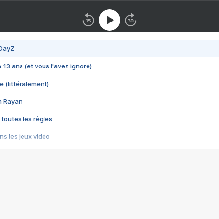
 DayZ
 a 13 ans (et vous l'avez ignoré)
e (littéralement)
im Rayan
 toutes les règles
s les jeux vidéo
us choquant de Rockstar ? - Le scandale BULLY
e plus moche de Steam
du RÊVE tourne au CAUCHEMAR
pendant 8 heures