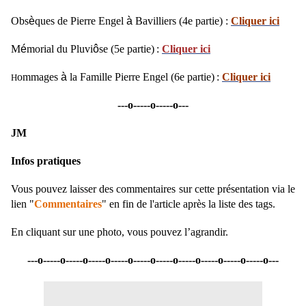
Obs
è
ques de Pierre Engel
à
Bavilliers (4e partie) :
Cliquer ici
M
é
morial du Pluvi
ô
se (5e partie)
:
Cliquer ici
ommages
à
la Famille Pierre Engel (6e partie)
:
Cliquer ici
H
---o-----o-----
o---
JM
Infos pratiques
Vous pouvez laisser des commentaires sur cette présentation via le
lien "
Commentaires
" en fin de l'article après la liste des tags.
En cliquant sur une photo, vous pouvez l’agrandir.
---o-----o-----o-----o-----o-----o-----o-----o-----o-----o-----o---