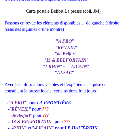
Carte postale Belfort La presse (coll. JM)
Passons en revue les éléments disponibles… de gauche à droite
(sens des aiguilles d’une montre)
"
A FRO
"
"
RÉVEIL
"
"
de Belfort
"
"
IS & BELFORTAIN
"
"
I
-
RHIN
" et "-
LICAIN
"
"
ALSAC
"
Avec les informations visibles et l’expérience acquise en
consultant la presse locale, certains titres font jours !
-"
A FRO
" pour
LA FRONTIÈRE
-"
RÉVEIL
" pour
???
-"
de Belfort
" pour
???
-"
IS & BELFORTAIN
" pour
???
-"-
RHIN
" et "-
LICAIN
" pour
LE HAUT-RHIN