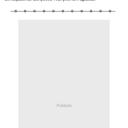
---o-----o-----o-----o-----o-----o-----o-----o-----o-----o-----o---
Publicité