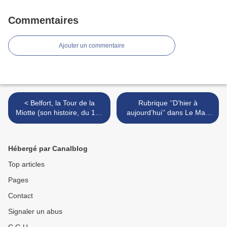
Commentaires
Ajouter un commentaire
< Belfort, la Tour de la
Rubrique ‘’D’hier à
Miotte (son histoire, du 15e
aujourd’hui’’ dans Le Mag
siècle à sa dernière
ER : Réchésy (90) >
reconstruction en 1947)
Hébergé par Canalblog
Top articles
Pages
Contact
Signaler un abus
C.G.U.