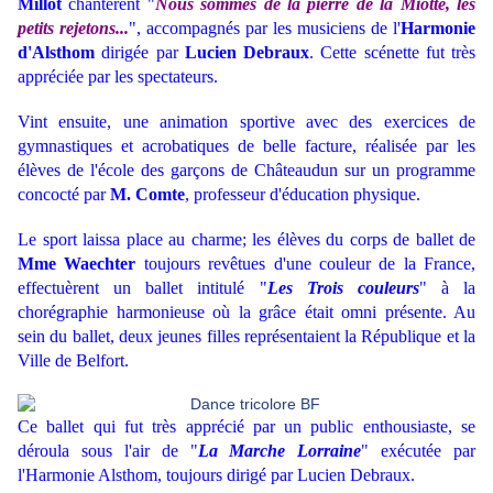
Millot
chantèrent "
Nous sommes de la pierre de la Miotte, les
petits rejetons...
", accompagnés par les musiciens de l'
Harmonie
d'Alsthom
dirigée par
Lucien Debraux
. Cette scénette fut très
appréciée par les spectateurs.
Vint ensuite, une animation sportive avec des exercices de
gymnastiques et acrobatiques de belle facture, réalisée par les
élèves de l'école des garçons de Châteaudun sur un programme
concocté par
M. Comte
, professeur d'éducation physique.
Le sport laissa place au charme; les élèves du corps de ballet de
Mme Waechter
toujours revêtues d'une couleur de la France,
effectuèrent un ballet intitulé "
Les Trois couleurs
" à la
chorégraphie harmonieuse où la grâce était omni présente. Au
sein du ballet, deux jeunes filles représentaient la République et la
Ville de Belfort.
Ce ballet qui fut très apprécié par un public enthousiaste, se
déroula sous l'air de "
La Marche Lorraine
" exécutée par
l'Harmonie Alsthom, toujours dirigé par Lucien Debraux.