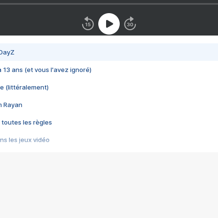
 DayZ
 a 13 ans (et vous l'avez ignoré)
e (littéralement)
im Rayan
 toutes les règles
s les jeux vidéo
us choquant de Rockstar ? - Le scandale BULLY
e plus moche de Steam
du RÊVE tourne au CAUCHEMAR
pendant 8 heures