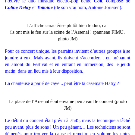
l’œuvre
le
duo
musique électro-pop belge
Colt
, composé de
Coline Debry
et
Toitoine
(de son vrai nom, Antoine Jorissen).
L’affiche caractérise plutôt bien le duo, car
ils ont mis le feu sur la scène de l’Arsenal ! (panneau FIMU,
photo JM)
Pour ce concert unique, les parrains invitent d’autres groupes à se
joindre à eux. Mais avant, ils doivent s’accorder… en préparant
en amont du Festival et en entrant en immersion, dès le jeudi
matin, dans un lieu mis à leur disposition.
La chanteuse a parlé de cave... peut-être la casemate Hatry ?
La place de l’Arsenal était envahie peu avant le concert (photo
JM)
Le début du concert était prévu à 7h45, mais la technique a lâché
peu avant, plus de sons ! Un peu gênant… Les techniciens se sont
démenés pour trouver la cause et remettre en volume les notes