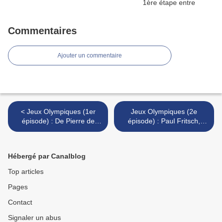
Commentaires
Ajouter un commentaire
< Jeux Olympiques (1er
Jeux Olympiques (2e
épisode) : De Pierre de
épisode) : Paul Fritsch,
Courbertin à Georges
Arthur Hermann & Emile
Thurnherr
Parrot >
Hébergé par Canalblog
Top articles
Pages
Contact
Signaler un abus