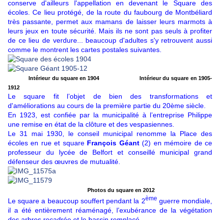
conserve d'ailleurs l'appellation en devenant le Square des
écoles. Ce lieu protégé, de la route du faubourg de Montbéliard
très passante, permet aux mamans de laisser leurs marmots à
leurs jeux en toute sécurité. Mais ils ne sont pas seuls à profiter
de ce lieu de verdure... beaucoup d'adultes s'y retrouvent aussi
comme le montrent les cartes postales suivantes.
Intérieur du square en 1904
Intérieur du square en
1905-
1912
Le square fit l’objet de bien des transformations et
d'améliorations au cours de la première partie du 20ème siècle.
En 1923, est confiée par la municipalité à l’entreprise Philippe
une remise en état de la clôture et des vespasiennes.
Le 31 mai 1930, le conseil municipal renomme la Place des
écoles en rue et square
François Géant
(2) en mémoire de ce
professeur du lycée de Belfort et conseillé municipal grand
défenseur des œuvres de mutualité.
Photos du square en 2012
ème
Le square a beaucoup souffert pendant la 2
guerre mondiale,
il a été entièrement réaménagé, l’exubérance de la végétation
des arbres recadrée et le bassin remplacé.