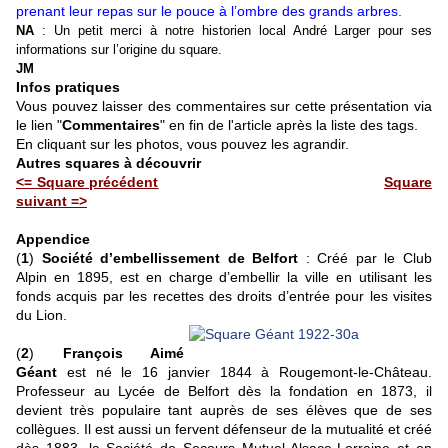
prenant leur repas sur le pouce à l’ombre des grands arbres.
NA
: Un petit merci à notre historien local André Larger pour ses
informations sur l’origine du square.
JM
Infos pratiques
Vous pouvez laisser des commentaires sur cette présentation via
le lien "
Commentaires
" en fin de l'article après la liste des tags.
En cliquant sur les photos, vous pouvez les agrandir.
Autres squares à découvrir
<= Square précédent
Square
suivant =>
Appendice
(
1
)
Société d’embellissement de Belfort
: Créé par le Club
Alpin en 1895, est en charge d’embellir la ville en utilisant les
fonds acquis par les recettes des droits d’entrée pour les visites
du Lion.
(
2
)
François Aimé
Géant
est né le 16 janvier 1844 à Rougemont-le-Château.
Professeur au Lycée de Belfort dès la fondation en 1873, il
devient très populaire tant auprès de ses élèves que de ses
collègues. Il est aussi un fervent défenseur de la mutualité et créé
dès 1883, la Société de Secours Mutuel Alsace-Lorraine et en