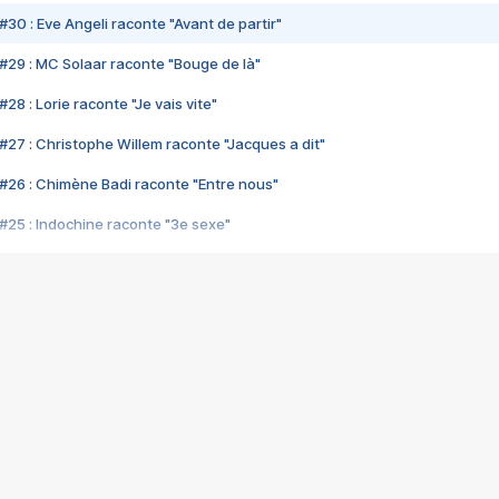
#30 : Eve Angeli raconte "Avant de partir"
#29 : MC Solaar raconte "Bouge de là"
28 : Lorie raconte "Je vais vite"
#27 : Christophe Willem raconte "Jacques a dit"
#26 : Chimène Badi raconte "Entre nous"
#25 : Indochine raconte "3e sexe"
#24 : Zaho raconte "C'est chelou"
#23 : Patrick Bruel raconte "Au café des délices"
#22 : Kyo raconte "Le chemin"
#21 : Nolwenn Leroy raconte "Cassé"
#20 : Patrick Hernandez raconte "Born to be alive"
#19 : Lorie raconte "Près de moi"