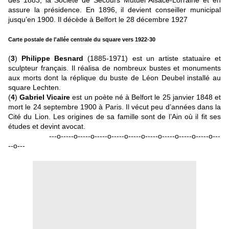
assure la présidence. En 1896, il devient conseiller municipal
jusqu’en 1900. Il décède à Belfort le 28 décembre 1927
Carte postale de l'allée centrale du square vers 1922-30
(
3
)
Philippe Besnard
(1885-1971) est un artiste statuaire et
sculpteur français. Il réalisa de nombreux bustes et monuments
aux morts dont la réplique du buste de Léon Deubel installé au
square Lechten.
(
4
)
Gabriel Vicaire
est un poète né à Belfort le 25 janvier 1848 et
mort le 24 septembre 1900 à Paris. Il vécut peu d’années dans la
Cité du Lion. Les origines de sa famille sont de l’Ain où il fit ses
études et devint avocat.
---o-----o-----o-----o-----o-----o-----o-----o-----o-----o---
--o---