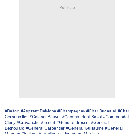
Publicité
#Belfort
#Aspirant Delvigne
#Champagney
#Char Bugeaud
#Char
Cornouailles
#Colonel Bouvet
#Commandant Bazot
#Commandot
Cluny
#Cravanche
#Essert
#Général Brosset
#Général
Béthouard
#Général Carpentier
#Général Guillaume
#Général
Magnan
#Insigne
#La Miotte
#Lieutenant Martin
#L