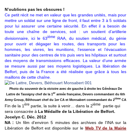
N’oublions pas les obscures !
Ce petit récit ne met en valeur que les grandes unités, mais pour
mettre un soldat sur une ligne de front, il faut entre 3 à 5 soldats
pour lui assurer une certaine sécurité. En effet il a besoin de
toute une chaîne de services, soit : un soutient d’artillerie
ième
divisionnaire, ici le 63
RAA, du soutien médical, du génie
pour ouvrir et dégager les routes, des transports pour les
hommes, les vivres, les munitions, l’essence et l’évacuation
sanitaire pour des centres de tris puis vers les hôpitaux et surtout
des moyens de transmissions efficaces. La valeur d’une armée
se mesure aussi par ses moyens logistiques. La libération de
Belfort, puis de la France a été réalisée que grâce à tous les
maillons de cette chaîne.
Photo du souvenir de la victoire avec de gauche à droite les Généraux De
er
Lattre de Tassigny chef de la 1
armée française, Devers commandant du 6th
ième
Army Group, Béthouart chef du 1er CA et Monsabert commandant du 2
CA
ère
ième
Fin de la 1
partie, la suite à venir… dans la 2
partie qui
sera consacrée à
La Médaille de la Libération de Belfort.
Jocelyn C. Déc. 2012
NA :
Un film d'environ 5 minutes des archives de l'INA sur la
Libération de Belfort est disponible sur le
Web TV de la Mairie