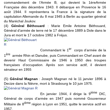
commandement de l’Armée B, qui devient la 1èreArmée
Française dès décembre 1943. Il débarque en Provence le 16
août 1944. Il représentera la France à la signature de la
capitulation Allemande du 8 mai 1945 à Berlin au quartier général
du Maréchal Joukov.
(4)
Général Béthouard
: Marie Emile Antoine Béthouard,
Général d’armée de terre né le 17 décembre 1889 à Dole dans le
Jura et mort le 17 octobre 1982 à Fréjus.
er
Commandant le 1
corps d’armée de la
ère
1
armée Rhin et Danube, puis Commandant en Chef avant de
devenir Haut Commissaire de 1946 à 1950 des troupes
françaises d’occupation. Après son service actif, il devient
sénateur en 1955
(5)
Général Magnan
: Joseph Magnan né le 11 janvier 1896 à
Decize dans la Nièvre, mort à Strasbourg le 10 juin 1975.
ième
En janvier 1944, il dirige la 9
DIC,
Général de corps d’armée en 1947 puis nommé Gouverneur
ième
Militaire de 8
région à Lyon en 1951, quitte le service actif en
1957.