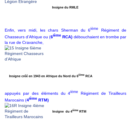
Insigne du RMLE
ième
Enfin, vers midi, les chars Sherman du 6
Régiment de
ième
Chasseurs d’Afrique ou (
6
RCA)
débouchaient en trombe par
la rue de Cravanche,
ième
Insigne créé en 1943 en Afrique du Nord du 6
RCA
ième
appuyés par des éléments du 4
Régiment de Tirailleurs
ième
Marocains (
4
RTM)
ième
Insigne du 4
RTM