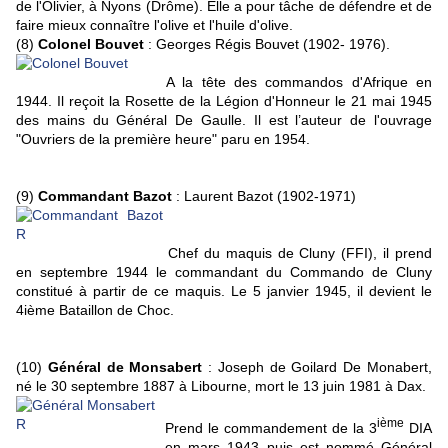
de l'Olivier, à Nyons (Drôme). Elle a pour tâche de défendre et de
faire mieux connaître l'olive et l'huile d'olive.
(8)
Colonel Bouvet
: Georges Régis Bouvet (1902- 1976).
A la tête des commandos d'Afrique en
1944. Il reçoit la Rosette de la Légion d'Honneur le 21 mai 1945
des mains du Général De Gaulle. Il est l’auteur de l'ouvrage
"Ouvriers de la première heure" paru en 1954.
(9)
Commandant Bazot
: Laurent Bazot (1902-1971)
Chef du maquis de Cluny (FFI), il prend
en septembre 1944 le commandant du Commando de Cluny
constitué à partir de ce maquis. Le 5 janvier 1945, il devient le
4ième Bataillon de Choc.
(10)
Général de Monsabert
: Joseph de Goilard De Monabert,
né le 30 septembre 1887 à Libourne, mort le 13 juin 1981 à Dax.
ième
Prend le commandement de la 3
DIA
en mars 1943 puis est nommé Général