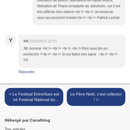
libération de Belfort, opérations en haute Alsace,
libération de Thann et bataille de Jebsheim, car il est
très difficile d'en obtenir.<br /> <br /> Je remercie
ceux qui pourront m'aider<br /> <br /> Patrick Lachat
Y
YG
22/11/2015 22:21
JM ,bonsoir <br /> <br /> <br /> <br /> Etes vous tjrs en
recherche ?<br /> <br /> Si oui faites moi signe ..<br /> <br />
YG
Répondre
< Le Festival EntreVues est
Le Père-Noël, c'est collector
né Festival National du
! >
cinéma des Jeunes Auteurs
à Belfort en 1969,
découvrons ce parcours
Hébergé par Canalblog
chronologique !
Top articles