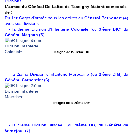
Divisions.
L’armée du Général De Lattre de Tassigny étaient composée
de :
Du 1er Corps d’armée sous les ordres du
Général Bethouart
(4)
avec ses divisions :
-
la 9ième Division d’Infanterie Coloniale (ou
9ième DIC
) du
Général Magnan
(5)
Insigne de la 9ième DIC
-
la 2ième Division d’Infanterie Marocaine (ou
2ième DIM
) du
Général Carpentier
(6)
Insigne de la 2ième DIM
-
la 5ième Division Blindée (ou
5ième DB
) du
Général de
Vernejoul
(7)