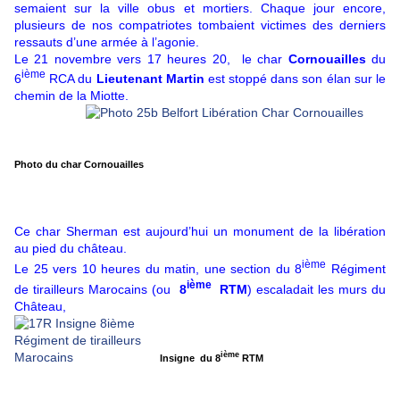
semaient sur la ville obus et mortiers. Chaque jour encore,
plusieurs de nos compatriotes tombaient victimes des derniers
ressauts d’une armée à l’agonie.
Le 21 novembre vers 17 heures 20, le char
Cornouailles
du
ième
6
RCA du
Lieutenant Martin
est stoppé dans son élan sur le
chemin de la Miotte.
Photo du char Cornouailles
Ce char Sherman est aujourd’hui un monument de la libération
au pied du château.
ième
Le 25 vers 10 heures du matin, une section du 8
Régiment
ième
de tirailleurs Marocains (ou
8
RTM
) escaladait les murs du
Château,
ième
Insigne du 8
RTM