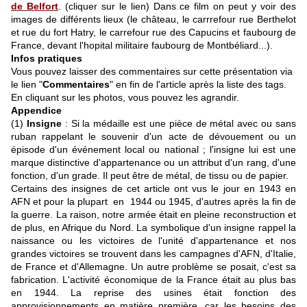
de Belfort
. (cliquer sur le lien)
Dans ce film on peut y voir des
images de différents lieux (le château,
le carrrefour rue Berthelot
et rue du fort Hatry, le carrefour rue des Capucins et faubourg de
France, devant l'hopital militaire faubourg de Montbéliard...).
Infos pratiques
Vous pouvez laisser des commentaires sur cette présentation via
le lien "
Commentaires
" en fin de l'article après la liste des tags.
En cliquant sur les photos, vous pouvez les agrandir.
Appendice
(1)
Insigne
: Si la médaille est une pièce de métal avec ou sans
ruban rappelant le souvenir d'un acte de dévouement ou un
épisode d'un événement local ou national ; l'insigne lui est une
marque distinctive d'appartenance ou un attribut d'un rang, d'une
fonction, d'un grade. Il peut être de métal, de tissu ou de papier.
Certains des insignes de cet article ont vus le jour en 1943 en
AFN et pour la plupart en 1944 ou 1945, d'autres après la fin de
la guerre. La raison, notre armée était en pleine reconstruction et
de plus, en Afrique du Nord. La symbolique d'un insigne rappel la
naissance ou les victoires de l'unité d'appartenance et nos
grandes victoires se trouvent dans les campagnes d'AFN, d'Italie,
de France et d'Allemagne. Un autre problème se posait, c'est sa
fabrication. L'activité économique de la France était au plus bas
en 1944. La reprise des usines était fonction des
approvisionnements en matière première, car les besoins des