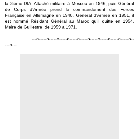
la 3ième DIA. Attaché militaire à Moscou en 1946, puis Général
de Corps d’Armée prend le commandement des Forces
Française en Allemagne en 1948. Général d’Armée en 1951, il
est nommé Résidant Général au Maroc qu’il quitte en 1954.
Maire de Guillestre de 1959 à 1971.
---o-----o-----o-----o-----o-----o-----o-----o-----o-----o--
---o---