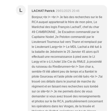
L
LACHAT Patrick
29/01/2025 20:46
Bonjour,<br /> <br /> Je fais des recherches sur le 6e
RCA auquel appartenait le frère de mon père, Le
Maréchal des logis François LachatT, chef du char
49 CAMBRONNE , 3e Escadron commandé par le
Capitaine Nodet ,2e Peloton commandé par le
Lieutenant Tourneux tué vers Thann et remplacé par
le Lieutenant Largy<br /> Le MDL Lachat a été tué à
la bataille de Jebsheim le 25 Janvier 45 alors qu'il
effectuait une reconnaissance à pied avec le Lt
Largy et le s-Lt Lhotel 10e Cie du RMLE ,à proximité
du ruisseau du Riedbrunnen<br /> Son char a,
semble-t'il été atteint peu de temps et a flambé le
pilote Gourceau et l'aide pilote ont été tués.<br /> J'ai
trouvé ces détails dans le journal de marche du
régiment et en faisant mes recherches suis tombé
sur ce site<br /> Je me permets donc de vous
demander si vous avez trouvé des renseignements
et photos sur le 6e RCA, particulièrement concernant
les opérations dans les Vosges, de la trouée et