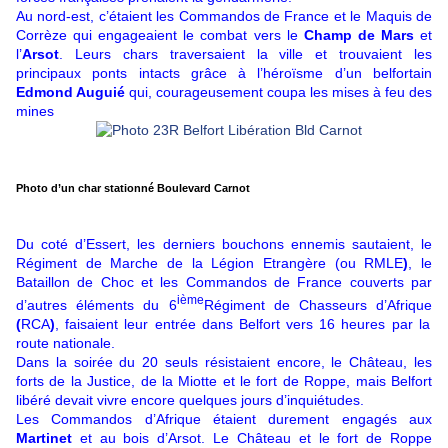
Au nord-est, c’étaient les Commandos de France et le Maquis de
Corrèze qui engageaient le combat vers le
Champ de Mars
et
l’
Arsot
. Leurs chars traversaient la ville et trouvaient les
principaux ponts intacts grâce à l’héroïsme d’un belfortain
Edmond Auguié
qui, courageusement coupa les mises à feu des
mines
Photo d’un char stationné Boulevard Carnot
Du coté d’Essert, les derniers bouchons ennemis sautaient, le
Régiment de Marche de la Légion Etrangère (ou RMLE
)
, le
Bataillon de Choc et les Commandos de France couverts par
ième
d’autres éléments du 6
Régiment de Chasseurs d’Afrique
(
RCA
)
, faisaient leur entrée dans Belfort vers 16 heures par la
route nationale.
Dans la soirée du 20 seuls résistaient encore, le Château, les
forts de la Justice, de la Miotte et le fort de Roppe, mais Belfort
libéré devait vivre encore quelques jours d’inquiétudes.
Les Commandos d’Afrique étaient durement engagés aux
Martinet
et au bois d’Arsot. Le Château et le fort de Roppe