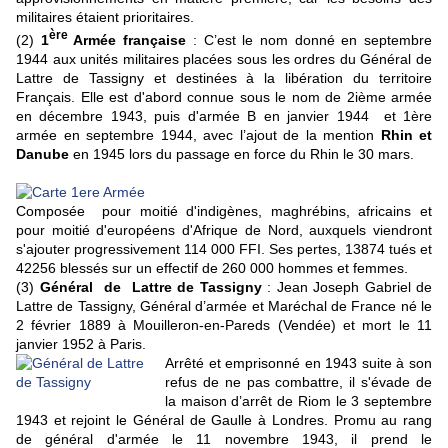
militaires étaient prioritaires.
ère
(2)
1
Armée française
: C’est le nom donné en septembre
1944 aux unités militaires placées sous les ordres du Général de
Lattre de Tassigny et destinées à la libération du territoire
Français. Elle est d'abord connue sous le nom de 2ième armée
en décembre 1943, puis d'armée B en janvier 1944 et 1ère
armée en septembre 1944, avec l’ajout de la mention
Rhin et
Danube
en 1945 lors du passage en force du Rhin le 30 mars.
Composée pour moitié d'indigènes, maghrébins, africains et
pour moitié d'européens d'Afrique de Nord, auxquels viendront
s'ajouter progressivement 114 000 FFI. Ses pertes, 13874 tués et
42256 blessés sur un effectif de 260 000 hommes et femmes.
(3)
Général de Lattre de Tassigny
: Jean Joseph Gabriel de
Lattre de Tassigny, Général d’armée et Maréchal de France né le
2 février 1889 à Mouilleron-en-Pareds (Vendée) et mort le 11
janvier 1952 à Paris.
Arrêté et emprisonné en 1943 suite à son
refus de ne pas combattre, il s'évade de
la maison d’arrêt de Riom le 3 septembre
1943 et rejoint le Général de Gaulle à Londres. Promu au rang
de général d'armée le 11 novembre 1943, il prend le