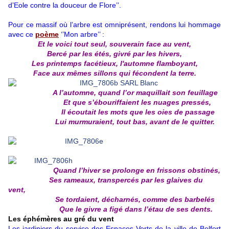
d’Eole contre la douceur de Flore’’.
Pour ce massif où l’arbre est omniprésent, rendons lui hommage
avec ce
poème
‘’Mon arbre’’ :
Et le voici tout seul, souverain face au vent,
Bercé par les étés, givré par les hivers,
Les printemps facétieux, l'automne flamboyant,
Face aux mêmes sillons qui fécondent la terre.
A l’automne, quand l’or maquillait son feuillage
Et que s’ébouriffaient les nuages pressés,
Il écoutait les mots que les oies de passage
Lui murmuraient, tout bas, avant de le quitter.
Quand l’hiver se prolonge en frissons obstinés,
Ses rameaux, transpercés par les glaives du
vent,
Se tordaient, décharnés, comme des barbelés
Que le givre a figé dans l’étau de ses dents.
Les éphémères au gré du vent
Les jardiniers du service des Espaces Verts de la ville de Belfort