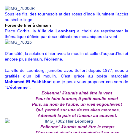
Sous les fils, des tournesols et des roses d’Inde illuminent l’accès
au sèche-linge…
Force de hier à demain
Place Corbis, la
Ville de Leonberg
a choisi de représenter la
thématique définie par deux utilisations mécaniques du vent.
D’un côté, la solution d’hier avec le moulin et celle d’aujourd’hui et
encore plus demain, l’éolienne.
La ville de Leonberg, jumelée avec Belfort depuis 1977, nous a
gratifiés d’un joli moulin. C’est grâce au poète marocain
Mohamed El Fakhkhari
que je peux vous proposer ces vers de
‘’
L’éolienne
’’ :
Eolienne! J'aurais aimé être le vent
Pour te faire tourner, ô petit moulin rose!
Puis, au nom de l'aube, un vieil engoulevent
Qui, perché sur une de tes ailes moroses,
Adorerait la paix et l'amour au couvent.
Eolienne! J'aurais aimé être le temps
D'un passé révolu qui repeindrait en rose