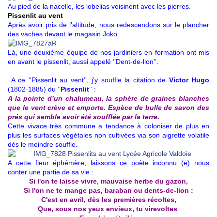
Au pied de la nacelle, les lobelias voisinent avec les pierres.
Pissenlit au vent
Après avoir pris de l’altitude, nous redescendons sur le plancher
des vaches devant le magasin Joko.
Là, une deuxième équipe de nos jardiniers en formation ont mis
en avant le pissenlit, aussi appelé ‘’Dent-de-lion’’.
A ce ‘’Pissenlit au vent’’, j’y souffle la citation de
Victor Hugo
(1802-1885) du ‘’
Pissenlit
’’ :
A la pointe d’un chalumeau, la sphère de graines blanches
que le vent crève et emporte. Espèce de bulle de savon des
prés qui semble avoir été soufflée par la terre.
Cette vivace très commune a tendance à coloniser de plus en
plus les surfaces végétales non cultivées via son aigrette volatile
dès le moindre souffle.
A cette fleur éphémère, laissons ce poète inconnu (e) nous
conter une partie de sa vie :
Si l'on te laisse vivre, mauvaise herbe du gazon,
Si l'on ne te mange pas, baraban ou dents-de-lion :
C'est en avril, dès les premières récoltes,
Que, sous nos yeux envieux, tu virevoltes
.