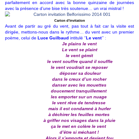
parfaitement en accord avec la bonne quinzaine de journées
avec la présence d’une bise très soutenue… un vrai mistral !
Carton d’invitation
Avant de partir au gré du vent, pas tout à fait car la visite est
dirigée, mettons-nous dans le rythme… du vent avec un premier
poème, celui de
Luce Guilbaud
intitulé ‘’
Le vent
’’ :
Je plains le vent
Le vent se plaint
le vent gémit
le vent souffre quand il souffle
le vent voudrait se reposer
déposer sa douleur
dans le creux d’un rocher
danser avec les mouettes
doucement tranquillement
les emporter sur un nuage
le vent rêve de tendresse
mais il est condamné à hurler
à déchirer les feuilles mortes
à griffer nos visages dans la pluie
ça le met en colère le vent
d’être si méchant !
Alors il s’emporte et devient fou