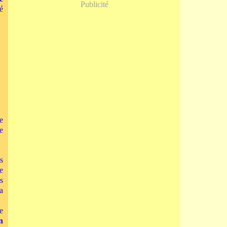
Publicité
é
e
e
s
e
s
a
e
n