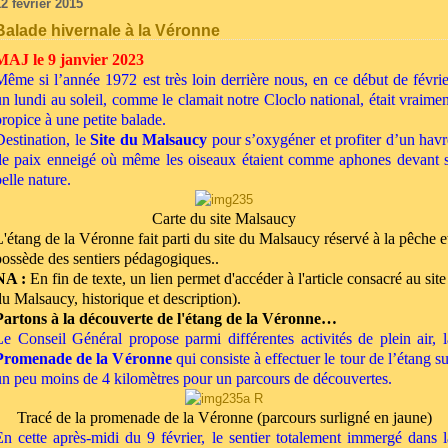
2 février 2015
Balade hivernale à la Véronne
MAJ le 9 janvier 2023
Même si l’année 1972 est très loin derrière nous, en ce début de févrie
un lundi au soleil, comme le clamait notre Cloclo national, était vraimen
propice à une petite balade.
Destination, le
Site du
Malsaucy
pour s’oxygéner et profiter d’un havr
de paix enneigé où même les oiseaux étaient comme aphones devant s
elle nature.
Carte du site Malsaucy
L'étang de la Véronne fait parti du site du Malsaucy réservé à la pêche
e
possède des sentiers pédagogiques..
NA :
En fin de texte, un lien permet d'accéder à l'article consacré au site
du Malsaucy, historique et description).
Partons à la découverte de l'étang de la Véronne…
Le Conseil Général propose parmi différentes activités de plein air, l
Promenade de la Véronne
qui consiste à effectuer le tour de l’étang su
un peu moins de 4 kilomètres pour un parcours de découvertes.
Tracé de la promenade de la Véronne (parcours surligné en jaune)
En cette après-midi du 9 février, le sentier totalement immergé dans l