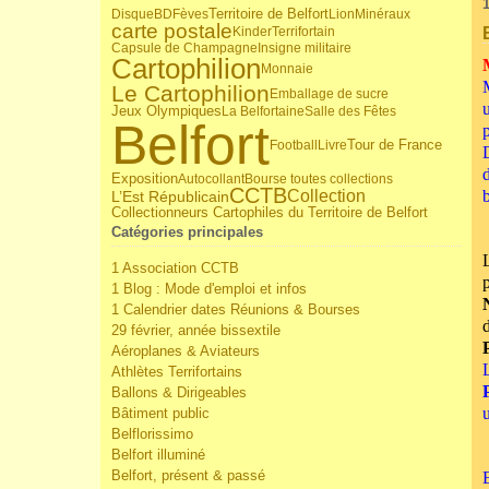
1
Territoire de Belfort
Disque
BD
Fèves
Lion
Minéraux
carte postale
Kinder
Terrifortain
Capsule de Champagne
Insigne militaire
Cartophilion
Monnaie
Le Cartophilion
Emballage de sucre
Jeux Olympiques
La Belfortaine
Salle des Fêtes
Belfort
Tour de France
Football
Livre
Exposition
Autocollant
Bourse toutes collections
CCTB
Collection
b
L’Est Républicain
Collectionneurs Cartophiles du Territoire de Belfort
Catégories principales
1 Association CCTB
1 Blog : Mode d'emploi et infos
1 Calendrier dates Réunions & Bourses
29 février, année bissextile
Aéroplanes & Aviateurs
Athlètes Terrifortains
Ballons & Dirigeables
Bâtiment public
Belflorissimo
Belfort illuminé
Belfort, présent & passé