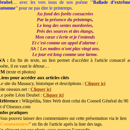
Deubel
… avec les vers issus de son poème ‘’
Ballade d’extrême
automne
’’ pour ne pas dire le printemps.
Au fond des forêts consacrées
Par la présence du printemps,
Le long des sentes mordorées,
Près des sources et des étangs,
Mon cœur s'écrie et je l'entends
Et c'est comme un appel d'alarme :
Ah ! Les matins n'ont plus vingt ans.
Le jour est long comme une larme.
NA :
En fin de texte, un lien permet d'accéder à l'article consacré a
poète, il en vaut le détour…
JM
(texte et photos)
Liens pour accéder aux articles cités
Le site du Masaucy, historique et descriptions :
Cliquer ici
Site oiseaux.net :
Cliquer ici
Le poète Léon Deubel :
Cliquer ici
Référence :
Wikipédia
,
Sites Web dont celui du Conseil Général du 90
et d’Oiseaux.com
Infos pratiques
Vous pouvez laisser des commentaires sur cette présentation via le lien
"
Commentaires
" en fin de l'article après la liste des tags.
En cliquant sur une photo, vous pouvez l’agrandir.