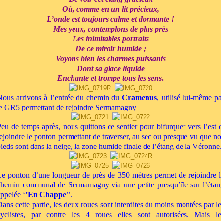
Où, comme en un lit précieux,
L’onde est toujours calme et dormante !
Mes yeux, contemplons de plus près
Les inimitables portraits
De ce miroir humide ;
Voyons bien les charmes puissants
Dont sa glace liquide
Enchante et trompe tous les sens
.
Nous arrivons à l’entrée du chemin du
Cramenus
, utilisé lui-même pa
le GR5 permettant de rejoindre Sermamagny
Peu de temps après, nous quittons ce sentier pour bifurquer vers l’est e
rejoindre le ponton permettant de traverser, au sec ou presque vu que no
pieds sont dans la neige, la zone humide finale de l’étang de la Véronne
Le ponton d’une longueur de près de 350 mètres permet de rejoindre l
chemin communal de Sermamagny via une petite presqu’île sur l’étan
appelée ‘
’En Chappe
’’.
Dans cette partie, les deux roues sont interdites du moins montées par le
cyclistes, par contre les 4 roues elles sont autorisées. Mais le