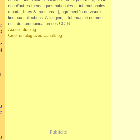
que d'autres thématiques nationales et internationales
(sports, fêtes & traditions...); agrémentés de visuels
liés aux collections. A l'origine, il fut imaginé comme
outil de communication des CCTB.
r
Accueil du blog
t
Créer un blog avec CanalBlog
e
i
t
a
r
Publicité
a