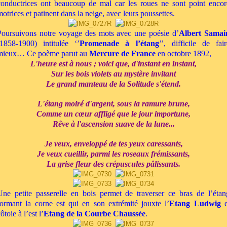
conductrices ont beaucoup de mal car les roues ne sont point encor
motrices et patinent dans la neige, avec leurs poussettes.
Poursuivons notre voyage des mots avec une poésie d’
Albert Samai
(1858-1900) intitulée ‘’
Promenade à l’étang
’’, difficile de fair
mieux… Ce poème parut au
Mercure de France
en octobre 1892,
L'heure est à nous ; voici que, d'instant en instant,
Sur les bois violets au mystère invitant
Le grand manteau de la Solitude s'étend.
L'étang moiré d'argent, sous la ramure brune,
Comme un cœur affligé que le jour importune,
Rêve à l'ascension suave de la lune...
Je veux, enveloppé de tes yeux caressants,
Je veux cueillir, parmi les roseaux frémissants,
La grise fleur des crépuscules pâlissants.
Une petite passerelle en bois permet de traverser ce bras de l’étan
formant la corne est qui en son extrémité jouxte l’
Etang Ludwig
e
ôtoie à l’est l’
Etang de la Courbe Chaussée
.