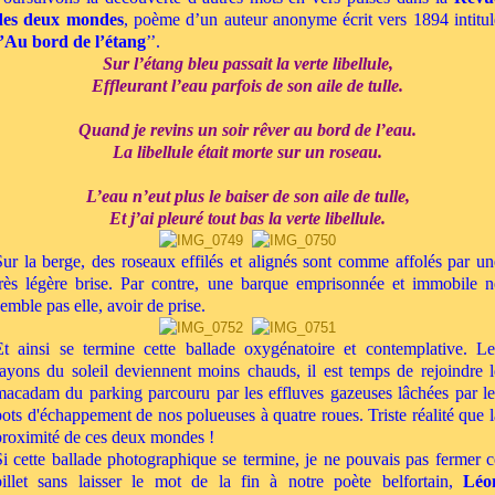
des deux mondes
, poème d’un auteur anonyme écrit vers 1894 intitul
’Au bord de l’étang
’’.
Sur l’étang bleu passait la verte libellule,
Effleurant l’eau parfois de son aile de tulle.
Quand je revins un soir rêver au bord de l’eau.
La libellule était morte sur un roseau.
L’eau n’eut plus le baiser de son aile de tulle,
Et j’ai pleuré tout bas la verte libellule.
Sur la berge, des roseaux effilés et alignés sont comme affolés par un
très légère brise. Par contre, une barque emprisonnée et immobile n
emble pas elle, avoir de prise.
Et ainsi se termine cette ballade oxygénatoire et contemplative.
L
e
rayons du soleil deviennent moins chauds,
il est temps de rejoindre l
macadam du parking parcouru par les effluves gazeuses lâchées par le
pots d'échappement de nos polueuses à quatre roues. Triste réalité que l
proximité de ces deux mondes !
Si cette ballade photographique se termine, je ne pouvais pas fermer c
billet sans laisser le mot de la fin à notre poète belfortain,
Léo