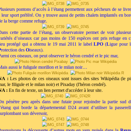
Plusieurs pontons d’accès à l’étang permettent aux pécheurs de se livre
à leur sport préféré. On y trouve aussi de petits chalets implantés en bor
de la berge comme refuge.
Dans cette partie de l’étang, un observatoire permet de voir plusieur
variétés d’oiseaux car pas moins de 150 espèces ont pris refuge en c
lieu protégé qui a obtenu le 19 mai 2011 le label
LPO
(
L
igue pour l
P
rotection des
O
iseaux).
Parmi ces oiseaux, on peut observer le héron cendré et le pic mar,
Mais aussi le fuligule morillon et
le milan noir
…
NA :
Les photos de ces oiseaux sont issues des sites Wikipédia (le pi
ar, le filigule et le milan noir) et Pixaday (l'héron cendré).
NA :
En fin de texte, un lien permet d'accéder à leur site.
On pénètre peu après dans une futaie pour rejoindre la partie sud d
l’étang qui borde la départemental D24 avant d’utiliser la passerell
surplombant son déversoir,
Poursuivons la découverte d’autres mots en vers puisés dans la
Revu