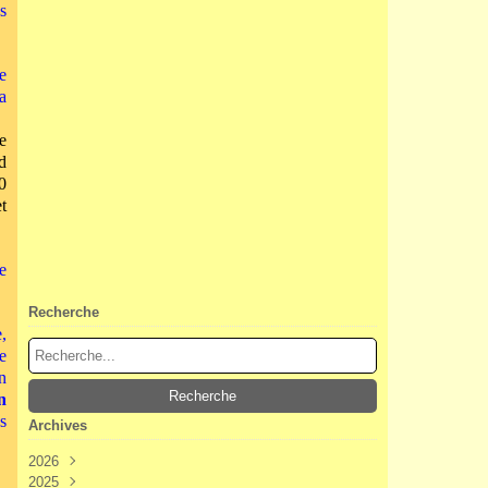
s
e
a
e
d
0
t
e
Recherche
,
e
n
n
s
Archives
2026
2025
Août
(2)