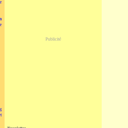
Janvier
(5)
e
n
e
Publicité
g
t