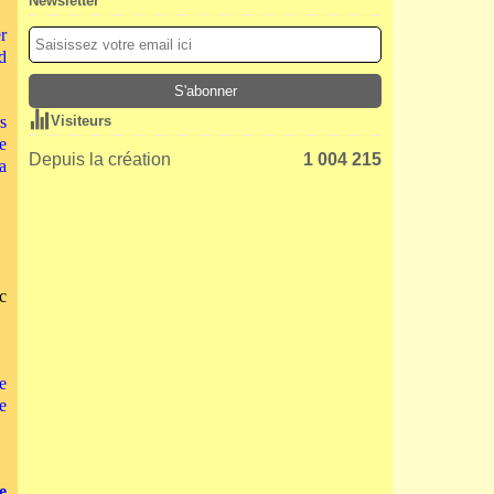
Newsletter
r
d
s
Visiteurs
e
Depuis la création
1 004 215
a
c
e
e
e