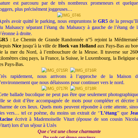
nature est parcouru par de très nombreux promeneurs et quelque
joggers, plus précisément joggeuses…
Après avoir quitté le parking, nous empruntons le
GR5
de la presqu’Il
du Malsaucy séparant l’étang du Malsaucy à gauche de l’étang de l
Véronne à droite.
GR5
: Le Chemin de Grande Randonnée n°5 rejoint la Méditerrané
depuis
Nice
jusqu’à la ville de
Hoek van Holland
aux Pays-Bas au bor
de la mer du Nord, à l’embouchure de la Meuse. Il traverse sur 260
kilomètres cinq pays, la France, la Suisse, le Luxembourg, la Belgique e
les Pays-Bas.
Très rapidement, nous arrivons à l’approche de la Maison d
l’environnement que nous délaissons pour continuer vers le nord.
Cette ballade bucolique ne peut pas être que seulement photographique
elle se doit d’être accompagnée de mots pour compléter et décrire l
charme de ces lieux. Quels mots peuvent répondre à cette attente, sino
des vers… tel ce poème, du moins un extrait de ‘’
L’étang
’’ que
Jea
Racine
écrivit à Mademoiselle Vitart (épouse de son cousin Nicola
Vitart) lors d’un séjour à Uzès
Que c’est une chose charmante
De voir cet étang gracieux