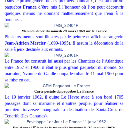
Dans le prolongement de ces premiers panneaux, c’est au tour du
paquebot
France
d’être mis à l’honneur où l’on peut découvrir
quelques menus ne donnant malheureusement que l’eau à la
bouche…
Menu du diner du samedi 29 mars 1969 sur le France
Plusieurs menus sont illustrés par le peintre et affichiste angevin
Jean-Adrien Mercier
(1899-1995). Il assura la décoration de la
salle à jeux destinée aux enfants.
Le France fut construit lui aussi par les Chantiers de l’Atlantique
entre 1957 et 1960; il était le plus grand paquebot du monde. Sa
marraine, Yvonne de Gaulle coupa le ruban le 11 mai 1960 pour
sa mise en eau.
Carte postale du paquebot Le France
Le 19 janvier 1962, il quitte Le Havre avec à son bord 1705
passages dont sa marraine et d’autres people, pour réaliser sa
première traversée inaugurale à destination de Santa-Cruz de
Tenerife (Iles Canaries).
er
Enveloppe 1
jour de la traversée inaugurale (19 janvier 1962)