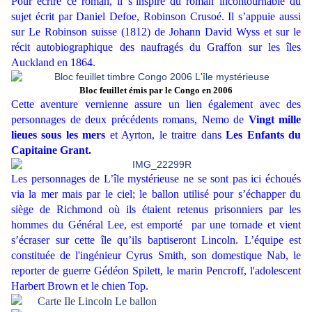
Pour écrire ce roman, il s’inspire du roman incontournable du
sujet écrit par Daniel Defoe, Robinson Crusoé. Il s’appuie aussi
sur Le Robinson suisse (1812) de Johann David Wyss et sur le
récit autobiographique des naufragés du Graffon sur les îles
Auckland en 1864.
Bloc feuillet émis par le Congo en 2006
Cette aventure vernienne assure un lien également avec des
personnages de deux précédents romans, Nemo de
Vingt mille
lieues sous les mers
et Ayrton, le traitre dans
Les Enfants du
Capitaine Grant.
Les personnages de L’île mystérieuse ne se sont pas ici échoués
via la mer mais par le ciel; le ballon utilisé pour s’échapper du
siège de Richmond où ils étaient retenus prisonniers par les
hommes du Général Lee, est emporté par une tornade et vient
s’écraser sur cette île qu’ils baptiseront Lincoln. L’équipe est
constituée de l'ingénieur Cyrus Smith, son domestique Nab, le
reporter de guerre Gédéon Spilett, le marin Pencroff, l'adolescent
Harbert Brown et le chien Top.