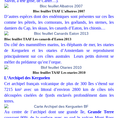
Salvin, à tête grise, de Carter…).
Bloc feuillet TAAF L’albatros 2007
D’autres espèces dont des endémiques sont présentes sur ces îles
comme les pétrels, les cormorans, les goélands, les sternes, les
damiers du Cap, les skuas, les canards d’Eaton, les chionis…
Bloc feuillet TAAF Les canards d'Eaton 2013
Du côté des mammifères marins, les éléphants de mer, les otaries
de Kerguelen et les otaries d’Amsterdam se reproduisent
principalement sur ces côtes australes Leurs petits doivent se
méfier du prédateur qu’est l’orque.
Bloc feuillet TAAF Les otaries 2010
L’Archipel des Kerguelen
Cet archipel français volcanique de plus de 300 îles s’étend sur
7215 km² avec un littoral d’environ 2800 km de côtes très
découpées ciselées de fjords enclavés profondément dans les
terres.
Au centre de l’archipel dont une grande île,
Grande Terre
couvrant 90% de la surface avec au sud le volcan Mont Ross