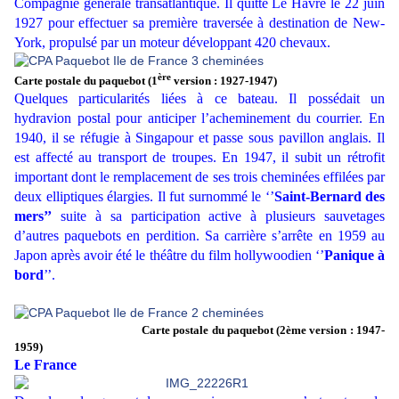
Compagnie générale transatlantique. Il quitte Le Havre le 22 juin
1927 pour effectuer sa première traversée à destination de New-
York, propulsé par un moteur développant 420 chevaux.
ère
Carte postale du paquebot (1
version : 1927-1947)
Quelques particularités liées à ce bateau. Il possédait un
hydravion postal pour anticiper l’acheminement du courrier. En
1940, il se réfugie à Singapour et passe sous pavillon anglais. Il
est affecté au transport de troupes. En 1947, il subit un rétrofit
important dont le remplacement de ses trois cheminées effilées par
deux elliptiques élargies. Il fut surnommé le ‘’
Saint-Bernard des
mers’’
suite à sa participation active à plusieurs sauvetages
d’autres paquebots en perdition. Sa carrière s’arrête en 1959 au
Japon après avoir été le théâtre du film hollywoodien ‘’
Panique à
bord
’’.
Carte postale du paquebot (2ème version : 1947-
1959)
Le France