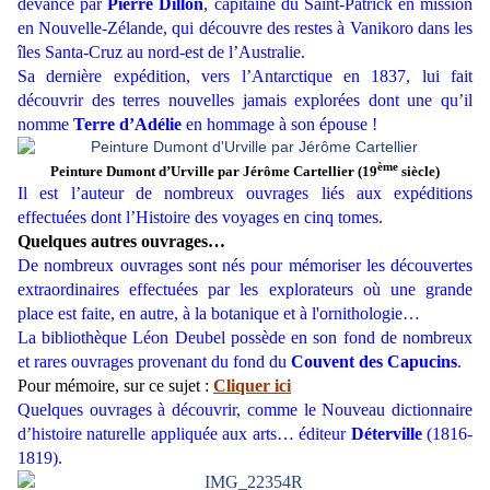
devancé par
Pierre Dillon
, capitaine du Saint-Patrick en mission
en Nouvelle-Zélande, qui découvre des restes à Vanikoro dans les
îles Santa-Cruz au nord-est de l’Australie.
Sa dernière expédition, vers l’Antarctique en 1837, lui fait
découvrir des terres nouvelles jamais explorées dont une qu’il
nomme
Terre d’Adélie
en hommage à son épouse !
ème
Peinture Dumont d’Urville par Jérôme Cartellier (19
siècle)
Il est l’auteur de nombreux ouvrages liés aux expéditions
effectuées dont l’Histoire des voyages en cinq tomes.
Quelques autres ouvrages…
De nombreux ouvrages sont nés pour mémoriser les découvertes
extraordinaires effectuées par les explorateurs où une grande
place est faite, en autre, à la botanique et à l'ornithologie…
La bibliothèque Léon Deubel possède en son fond de nombreux
et rares ouvrages provenant du fond du
Couvent des Capucins
.
Pour mémoire, sur ce sujet :
Cliquer ici
Quelques ouvrages à découvrir, comme le Nouveau dictionnaire
d’histoire naturelle appliquée aux arts… éditeur
Déterville
(1816-
1819).