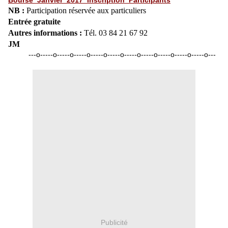
Bourse_Janvier_2017_Inscription_Participants
NB :
Participation réservée aux particuliers
Entrée gratuite
Autres informations :
Tél. 03 84 21 67 92
JM
---o-----o-----o-----o-----o-----o-----o-----o-----o-----o-----o---
Publicité