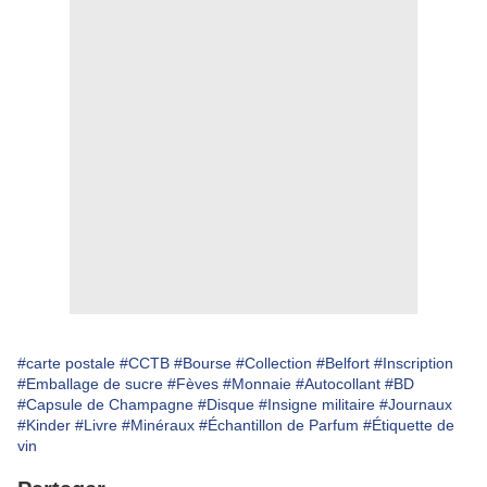
#carte postale
#CCTB
#Bourse
#Collection
#Belfort
#Inscription
#Emballage de sucre
#Fèves
#Monnaie
#Autocollant
#BD
#Capsule de Champagne
#Disque
#Insigne militaire
#Journaux
#Kinder
#Livre
#Minéraux
#Échantillon de Parfum
#Étiquette de
vin