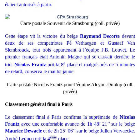
étaient autorisés à partir.
Carte postale Souvenir de Strasbourg
(coll. privée)
Cette étape vit la victoire du belge
Raymond Decorte
devant
deux de ses compatriotes Pé Verhaegen et Gustaaf Van
Slembrouck, tout trois appartenant à l’équipe J.B. Louvet. Le
premier français était Antonin Magne qui se classait derrière le
e
trio.
Nicolas Frantz
prit la 8
place et malgré près de 5 minutes
de retard, conserva le maillot jaune.
Carte postale Nicolas Frantz pour l’équipe Alcyon-Dunlop
(coll.
privée)
Classement général final à Paris
Le classement final à Paris confirma la suprématie de
Nicolas
Frantz
avec une confortable avance de 1h 48’ 21’’ sur le belge
Maurice Dewaele
et de 2h 25’ 06’’ sur le belge Julien Vervaecke.
ème
André Leducq prit la 4
place.