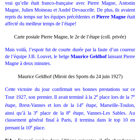
vrai qu’elle était franco-française avec Pierre Magne, Antonin
Magne, Julien Moineau et André Devaucelle. De plus, ils avaient
repris du temps sur les équipes précédentes et
Pierre Magne
était
affecté du meilleur temps de l’étape!
Carte postale Pierre Magne, le 2e de l’étape
(coll. privée)
Mais voilà, l’espoir fut de courte durée par la faute d’un coureur
de l’équipe J.B. Louvet, le belge
Maurice Geldhof
laissant Pierre
Magne à deux minutes.
Maurice Geldhof (Miroir des Sports du 24 juin 1927)
Cette victoire du jour confirmait ses bonnes prestations sur ce
e
e
Tour 1927, son premier. Il avait terminé à la 2
place lors de la 7
e
étape, Brest-Vannes et lors de la 14
étape, Marseille-Toulon,
e
e
ainsi qu’à la 3
place de la 8
étape, Vannes-Les Sables. Au
classement général final à Paris, il termina dans le top 10 en
e
prenant la 10
place.