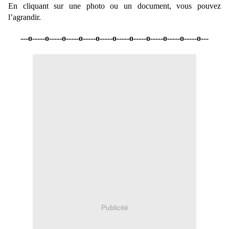
En cliquant sur une photo ou un document, vous pouvez
l’agrandir.
---o-----o-----o-----o-----o-----o-----o-----o-----o-----o-----o---
Publicité