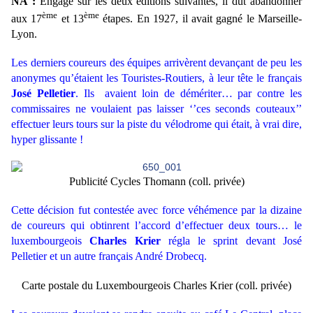
NA :
Engagé sur les deux éditions suivantes, il dût abandonner
ème
ème
aux 17
et 13
étapes. En 1927, il avait gagné le Marseille-
Lyon.
Les derniers coureurs des équipes arrivèrent devançant de peu les
anonymes qu’étaient les Touristes-Routiers, à leur tête le français
José Pelletier
. Ils avaient loin de démériter… par contre les
commissaires ne voulaient pas laisser ‘’ces seconds couteaux’’
effectuer leurs tours sur la piste du vélodrome qui était, à vrai dire,
hyper glissante !
Publicité Cycles Thomann
(coll. privée)
Cette décision fut contestée avec force véhémence par la dizaine
de coureurs qui obtinrent l’accord d’effectuer deux tours… le
luxembourgeois
Charles Krier
régla le sprint devant José
Pelletier et un autre français André Drobecq.
Carte postale du Luxembourgeois Charles Krier
(coll. privée)