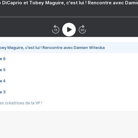
 DiCaprio et Tobey Maguire, c'est lui ! Rencontre avec Dam
bey Maguire, c'est lui ! Rencontre avec Damien Witecka
e 6
e 5
e 4
e 3
s créatrices de la VF !
e 2
e 1
e Mektoub My Love arrive enfin ! Rencontre avec Shaïn Boumedine et Sal