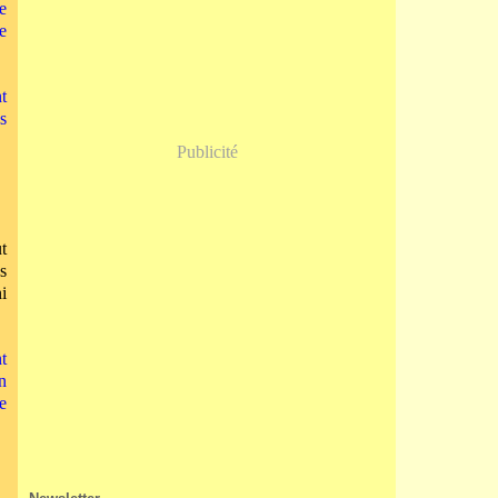
Janvier
(5)
e
e
t
s
Publicité
t
s
i
t
n
e