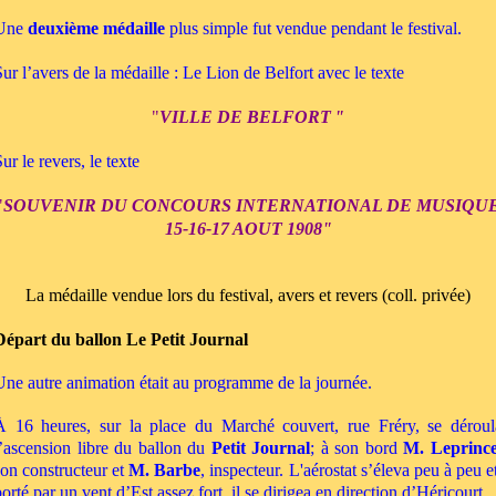
Une
deuxième médaille
plus simple fut vendue pendant le festival.
Sur l’avers de la médaille : Le Lion de Belfort avec le texte
"
VILLE DE BELFORT
"
ur le revers, le texte
"
SOUVENIR DU
CONCOURS INTERNATIONAL DE MUSIQU
15-16-17 AOUT 1908"
La médaille vendue lors du festival, avers et revers (coll. privée)
Départ du ballon Le Petit Journal
Une autre animation était au programme de la journée.
À
16 heures, sur la place du Marché couvert, rue Fréry, se déroul
l’ascension libre du ballon du
Petit Journal
; à son bord
M. Leprinc
son constructeur et
M. Barbe
, inspecteur. L'aérostat s’éleva peu à peu e
orté par un vent d’Est assez fort, il se dirigea en direction d’Héricourt.