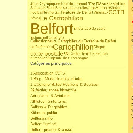
Jeux Olympiques
Tour de France
L’Est Républicain
Lion
Salle des Fêtes
Bourse toutes collections
Monnaie
Kinder
CCTB
Territoire de Belfort
Football
Terrifortain
Minéraux
Le Cartophilion
Fèves
Belfort
Emballage de sucre
Insigne militaire
Livre
Collectionneurs Cartophiles du Territoire de Belfort
Cartophilion
La Belfortaine
Disque
carte postale
Collection
BD
Exposition
Autocollant
Capsule de Champagne
Catégories principales
1 Association CCTB
1 Blog : Mode d'emploi et infos
1 Calendrier dates Réunions & Bourses
29 février, année bissextile
Aéroplanes & Aviateurs
Athlètes Terrifortains
Ballons & Dirigeables
Bâtiment public
Belflorissimo
Belfort illuminé
Belfort, présent & passé