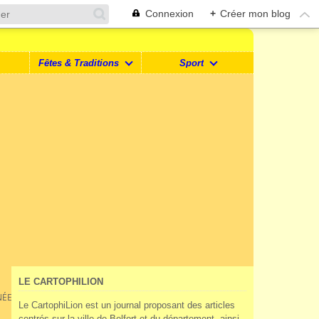
Connexion
+
Créer mon blog
Fêtes & Traditions
Sport
LE CARTOPHILION
RNÉE DU 16 AOÛT
Le CartophiLion est un journal proposant des articles
centrés sur la ville de Belfort et du département, ainsi