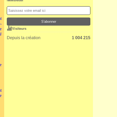
Newsletter
t
-
e
Visiteurs
é
Depuis la création
1 004 215
e
t
e