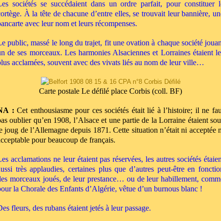
Les sociétés se succédaient dans un ordre parfait, pour constituer l
cortège. À la tête de chacune d’entre elles, se trouvait leur bannière, un
pancarte avec leur nom et leurs récompenses.
Le public, massé le long du trajet, fit une ovation à chaque société jouan
un de ses morceaux. Les harmonies Alsaciennes et Lorraines étaient le
plus acclamées, souvent avec des vivats liés au nom de leur ville…
Carte postale Le défilé place Corbis (coll. BF)
NA :
Cet enthousiasme pour ces sociétés était lié à l’histoire; il ne fau
pas oublier qu’en 1908, l’Alsace et une partie de la Lorraine étaient sou
le joug de l’Allemagne depuis 1871. Cette situation n’était ni acceptée n
acceptable pour beaucoup de français.
Les acclamations ne leur étaient pas réservées, les autres sociétés étaien
aussi très applaudies, certaines plus que d’autres peut-être en fonctio
des morceaux joués, de leur prestance… ou de leur habillement, comm
pour la Chorale des Enfants d’Algérie, vêtue d’un burnous blanc !
es fleurs, des rubans étaient jetés à leur passage.