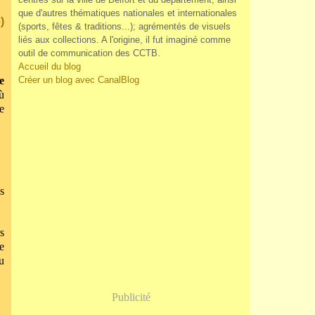
que d'autres thématiques nationales et internationales
)
(sports, fêtes & traditions...); agrémentés de visuels
liés aux collections. A l'origine, il fut imaginé comme
outil de communication des CCTB.
Accueil du blog
e
Créer un blog avec CanalBlog
ù
e
s
s
e
u
Publicité