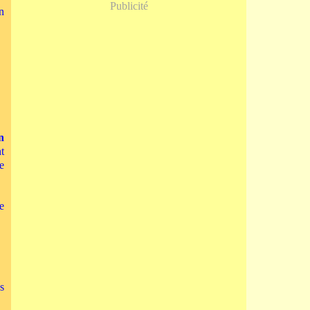
Publicité
n
n
t
e
e
es