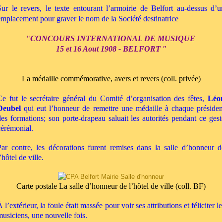
Sur le revers, le texte entourant l’armoirie de Belfort au-dessus d’u
emplacement pour graver le nom de la Société destinatrice
"
CONCOURS INTERNATIONAL DE MUSIQUE
15 et 16 Aout 1908 - BELFORT
"
La médaille commémorative, avers et revers (coll. privée)
Ce fut le secrétaire général du Comité d’organisation des fêtes,
Léo
Deubel
qui eut l’honneur de remettre une médaille à chaque présiden
des formations; son porte-drapeau saluait les autorités pendant ce gest
cérémonial.
Par contre, les décorations furent remises dans la salle d’honneur d
’hôtel de ville.
Carte postale La salle d’honneur de l’hôtel de ville (coll. BF)
À
l’extérieur, la foule était massée pour voir ses attributions et féliciter l
musiciens, une nouvelle fois.