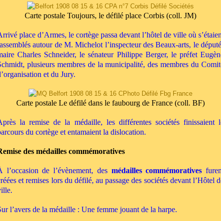
Carte postale Toujours, le défilé place Corbis (coll. JM)
Arrivé place d’Armes, le cortège passa devant l’hôtel de ville où s’étaien
rassemblés autour de M. Michelot l’inspecteur des Beaux-arts, le député
maire Charles Schneider, le sénateur Philippe Berger, le préfet Eugèn
Schmidt, plusieurs membres de la municipalité, des membres du Comit
d’organisation et du Jury.
Carte postale Le défilé dans le faubourg de France (coll. BF)
Après la remise de la médaille, les différentes sociétés finissaient l
parcours du cortège et entamaient la dislocation.
Remise des médailles commémoratives
À
l’occasion de l’évènement, des
médailles commémoratives
furen
créées et remises lors du défilé, au passage des sociétés devant l’Hôtel d
ille.
Sur l’avers de la médaille : Une femme jouant de la harpe.