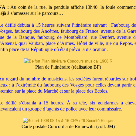
NA :
Au coin de la rue, la pendule affiche 13h40, la foule commenc
déjà à s’amasser sur le parcours…
Le défilé débuta à 15 heures suivant l’itinéraire suivant : Faubourg de
Vosges, faubourg des Ancêtres, faubourg de France, avenue de la Gare
rue de la Banque, faubourg de Montbéliard, rue Denfert, avenue d
l’Arsenal, quai Vauban, place d’Armes, Hôtel de ville, rue du Repos, e
enfin place de la République où était prévu la dislocation.
Plan de l’itinéraire (réalisation BF)
Au regard du nombre de musiciens, les sociétés furent réparties sur troi
lieux : à l’extrémité du faubourg des Vosges pour celles devant partir e
premier, sur la place du Marché et sur la place des Écoles.
Le défilé s’ébranla à 15 heures.
À
sa tête, six gendarmes à cheva
devançaient un groupe d’agents de police avec leur commissaire.
Carte postale Concordia de Riquewihr (coll. JM)