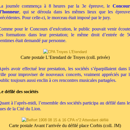
La journée commença à 8 heures par la 3
e
épreuve, le
Concour
d’honneur
, qui se déroula dans les mêmes lieux que les épreuve
précédentes. Pour celle-ci, le morceau était imposé par le jury.
Comme pour le Concours d’exécution, le public pouvait venir écoute
les formations dans leur prestation; le même droit d’entrée de 5
centimes était demandé par personne.
Carte postale L’Etendard de Troyes (coll. privée)
Après avoir effectué leur prestation, les sociétés s’éparpillaient dans l
ville pour improviser de nouveaux concerts, vraiment appréciés par l
public toujours aussi enclin à ces rencontres musicales partagées.
Le défilé des sociétés
Quant à l’après-midi, l’ensemble des sociétés participa au défilé dans le
rues de la Cité du Lion.
Carte postale Avant l’arrivée du défilé place Corbis (coll. JM)