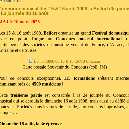
15 août 2018
Concours musical des 15 & 16 août 1908, à Belfort (3e partie
: La journée du 16 août
MAJ le 10 mars 2025
Les 15 & 16 août 1908,
Belfort
organisa un grand
Festival de musiqu
avec en point d'orgue un
Concours musical international,
o
participèrent des sociétés de musique venant de France, d’Alsace, d
Lorraine et de Suisse.
Carte postale Souvenir du Concours (coll. JM)
Pour ce concours exceptionnel,
115 formations
s’étaient inscrite
réunissant près de
4500 musiciens
!
Cette
troisième partie
est consacrée à la 2e journée du Concour
musical qui se déroula le dimanche 16 août 1908, mais aussi au défilé d
toutes les Sociétés dans les rues de la ville, aux concerts improvisés, a
banquet…
Dimanche 16 août, la 3
e
épreuve