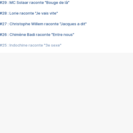
#29 : MC Solaar raconte "Bouge de là"
28 : Lorie raconte "Je vais vite"
#27 : Christophe Willem raconte "Jacques a dit"
#26 : Chimène Badi raconte "Entre nous"
#25 : Indochine raconte "3e sexe"
#24 : Zaho raconte "C'est chelou"
#23 : Patrick Bruel raconte "Au café des délices"
#22 : Kyo raconte "Le chemin"
#21 : Nolwenn Leroy raconte "Cassé"
#20 : Patrick Hernandez raconte "Born to be alive"
#19 : Lorie raconte "Près de moi"
#18 : Michael Jones raconte "A nos actes manqués" (avec Jean-Jacque
#17 : Khaled raconte "Aïcha"