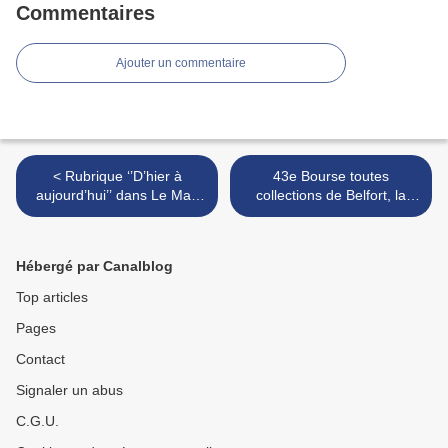
Commentaires
Ajouter un commentaire
< Rubrique ‘’D’hier à
43e Bourse toutes
aujourd’hui’’ dans Le Mag
collections de Belfort, la
ER : Offemont (90)
presse est venue prendre la
température à la Salle des
Fêtes… >
Hébergé par Canalblog
Top articles
Pages
Contact
Signaler un abus
C.G.U.