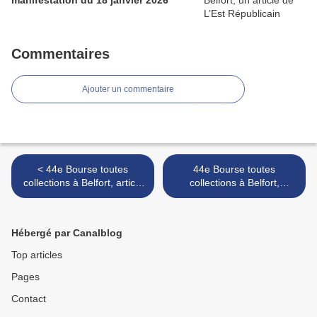
manifestation du 18 janvier 2026
Commentaires
Ajouter un commentaire
< 44e Bourse toutes
44e Bourse toutes
collections à Belfort, article
collections à Belfort,
de L’Est Républicain
compte-rendu de la
annonçant la manifestation
manifestation par L’Est
Républicain >
Hébergé par Canalblog
Top articles
Pages
Contact