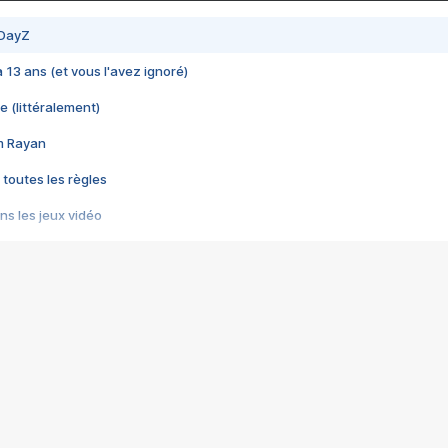
 DayZ
 a 13 ans (et vous l'avez ignoré)
e (littéralement)
im Rayan
 toutes les règles
s les jeux vidéo
us choquant de Rockstar ? - Le scandale BULLY
e plus moche de Steam
du RÊVE tourne au CAUCHEMAR
pendant 8 heures
it… à tort
umiliés par un jeu vidéo