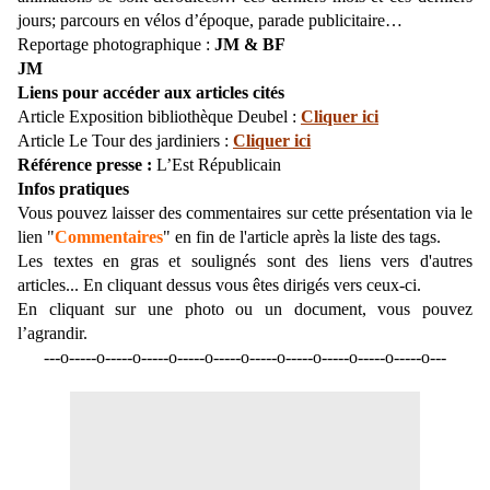
jours; parcours en vélos d’époque, parade publicitaire…
Reportage photographique :
JM & BF
JM
Liens pour acc
é
der aux articles cit
é
s
Article Exposition bibliothèque Deubel :
Cliquer ici
Article Le Tour des jardiniers :
Cliquer ici
Référence presse :
L’Est Républicain
Infos pratiques
Vous pouvez laisser des commentaires sur cette présentation via le
lien "
Commentaires
" en fin de l'article après la liste des tags.
Les textes en gras et soulignés sont des liens vers d'autres
articles... En cliquant dessus vous êtes dirigés vers ceux-ci.
En cliquant sur une photo ou un document, vous pouvez
l’agrandir.
---o-----o-----o-----o-----o-----o-----o-----o-----o-----o-----o---