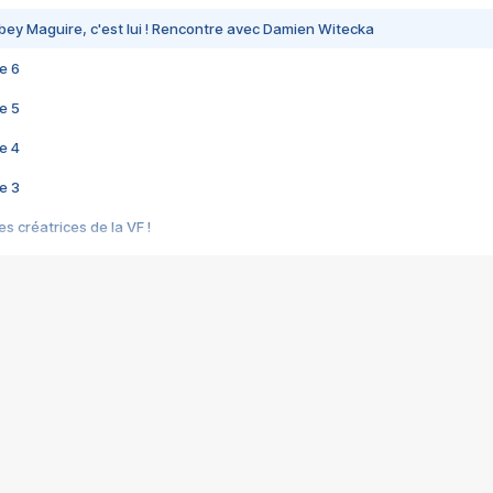
bey Maguire, c'est lui ! Rencontre avec Damien Witecka
e 6
e 5
e 4
e 3
s créatrices de la VF !
e 2
e 1
e Mektoub My Love arrive enfin ! Rencontre avec Shaïn Boumedine et Sal
i : après Toni en famille
elle réalise le bouleversant Dites lui que je l'aime
ais ! Rencontre autour de Vie privée de Rebecca Zlotowski