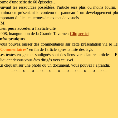
forme d'une série de 60 épisodes…
Suivant les ressources possédées, l'article sera plus ou moins fourni, 
minima en présentant le contenu du panneau à un développement plu
important du lieu en termes de texte et de visuels.
JM
Lien pour acc
é
der
à
l'article cit
é
1908, inauguration de la Grande Taverne :
Cliquer ici
Infos pratiques
Vous pouvez laisser des commentaires sur cette présentation via le lie
"
Commentaires
" en fin de l'article après la liste des tags.
Les textes en gras et soulignés sont des liens vers d'autres articles... E
cliquant dessus vous êtes dirigés vers ceux-ci.
En cliquant sur une photo ou un document, vous pouvez l’agrandir.
---o-----o-----o-----o-----o-----o-----o-----o-----o-----o-----o---