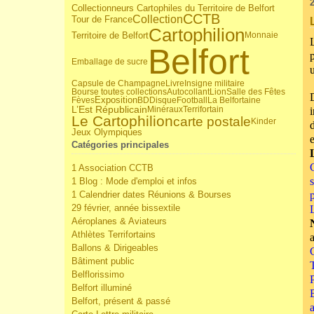
Collectionneurs Cartophiles du Territoire de Belfort
CCTB
Collection
Tour de France
Cartophilion
Territoire de Belfort
Monnaie
Belfort
Emballage de sucre
Capsule de Champagne
Livre
Insigne militaire
Bourse toutes collections
Autocollant
Lion
Salle des Fêtes
Fèves
Exposition
BD
Disque
Football
La Belfortaine
L’Est Républicain
Minéraux
Terrifortain
Le Cartophilion
carte postale
Kinder
Jeux Olympiques
Catégories principales
1 Association CCTB
1 Blog : Mode d'emploi et infos
1 Calendrier dates Réunions & Bourses
29 février, année bissextile
Aéroplanes & Aviateurs
Athlètes Terrifortains
a
Ballons & Dirigeables
Bâtiment public
T
Belflorissimo
Belfort illuminé
Belfort, présent & passé