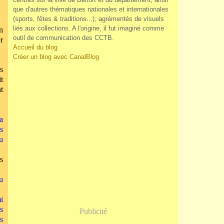
que d'autres thématiques nationales et internationales
(sports, fêtes & traditions...); agrémentés de visuels
liés aux collections. A l'origine, il fut imaginé comme
n
outil de communication des CCTB.
r
Accueil du blog
Créer un blog avec CanalBlog
s
t
t
a
s
u
s
u
i
s
Publicité
s