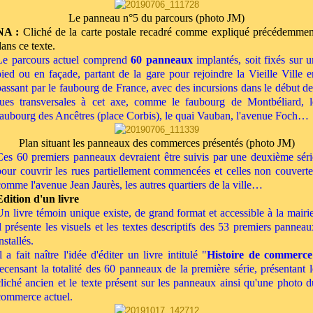
Le panneau n°5 du parcours (photo JM)
NA :
Cliché de la carte postale recadré comme expliqué précédemmen
dans ce texte.
Le parcours actuel comprend
60 panneaux
implantés, soit fixés sur u
pied ou en façade, partant de la gare pour rejoindre la Vieille Ville e
passant par le faubourg de France, avec des incursions dans le début de
rues transversales à cet axe, comme le faubourg de Montbéliard, l
faubourg des Ancêtres (place Corbis), le quai Vauban, l'avenue Foch…
Plan situant les panneaux des commerces présentés (photo JM)
Ces 60 premiers panneaux devraient être suivis par une deuxième séri
pour couvrir les rues partiellement commencées et celles non couverte
comme l'avenue Jean Jaurès, les autres quartiers de la ville…
Edition d'un livre
Un livre témoin unique existe, de grand format et accessible à la mairie
il présente les visuels et les textes descriptifs des 53 premiers panneau
nstallés.
l a fait naître l'idée d'éditer un livre intitulé "
Histoire de commerce
recensant la totalité des 60 panneaux de la première série, présentant l
cliché ancien et le texte présent sur les panneaux ainsi qu'une photo d
commerce actuel.