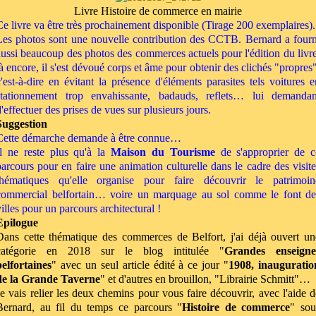
Livre Histoire de commerce en mairie
Ce livre va être très prochainement disponible (Tirage 200 exemplaires).
Les photos sont une nouvelle contribution des CCTB. Bernard a fourn
aussi beaucoup des photos des commerces actuels pour l'édition du livre
là encore, il s'est dévoué corps et âme pour obtenir des clichés "propres"
c'est-à-dire en évitant la présence d'éléments parasites tels voitures e
stationnement trop envahissante, badauds, reflets… lui demandan
'effectuer des prises de vues sur plusieurs jours.
Suggestion
Cette démarche demande à être connue…
Il ne reste plus qu'à la
Maison du Tourisme
de s'approprier de c
parcours pour en faire une animation culturelle dans le cadre des visite
thématiques qu'elle organise pour faire découvrir le patrimoin
commercial belfortain… voire un marquage au sol comme le font de
illes pour un parcours architectural !
Epilogue
Dans cette thématique des commerces de Belfort, j'ai déjà ouvert un
catégorie en 2018 sur le blog intitulée "
Grandes enseigne
belfortaines
" avec un seul article édité à ce jour "
1908, inauguratio
de la Grande Taverne
" et d'autres en brouillon, "Librairie Schmitt"…
Je vais relier les deux chemins pour vous faire découvrir, avec l'aide d
Bernard, au fil du temps ce parcours "
Histoire de commerce
" sou