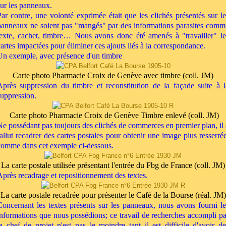
sur les panneaux.
Par contre, une volonté exprimée était que les clichés présentés sur le
panneaux ne soient pas "mangés" par des informations parasites comm
texte, cachet, timbre… Nous avons donc été amenés à "travailler" le
cartes impactées pour éliminer ces ajouts liés à la correspondance.
Un exemple, avec présence d'un timbre
Carte photo Pharmacie Croix de Genève avec timbre (coll. JM)
Après suppression du timbre et reconstitution de la façade suite à l
suppression.
Carte photo Pharmacie Croix de Genève Timbre enlevé (coll. JM)
Ne possédant pas toujours des clichés de commerces en premier plan, il 
fallut recadrer des cartes postales pour obtenir une image plus resserrée
comme dans cet exemple ci-dessous.
La carte postale utilisée présentant l'entrée du Fbg de France (coll. JM)
Après recadrage et repositionnement des textes.
La carte postale recadrée pour présenter le Café de la Bourse (réal. JM)
Concernant les textes présents sur les panneaux, nous avons fourni le
informations que nous possédions; ce travail de recherches accompli pa
la chef de projet n'est pas le moindre tant il est difficile d'avoir de