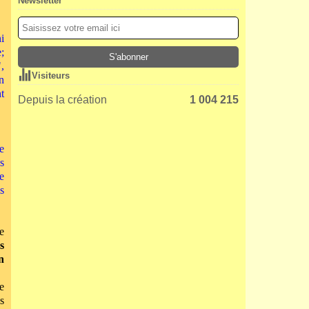
Newsletter
i
;
,
Visiteurs
n
t
Depuis la création
1 004 215
e
s
e
s
e
s
n
e
s