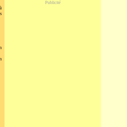
Publicité
à
s
n
n