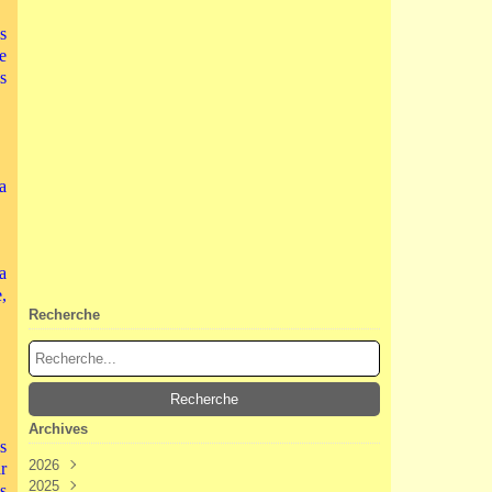
s
e
s
a
a
,
Recherche
Archives
s
2026
r
2025
Août
(2)
s