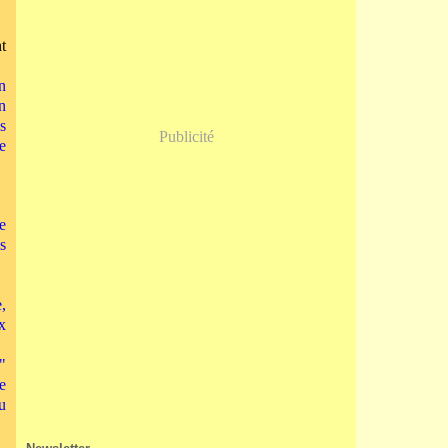
Janvier
(5)
t
n
n
s
Publicité
e
e
s
,
x
"
e
u