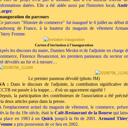
informations datées. Elle a été aidée aussi par l'historien local,
Andr
Larger
.
Inauguration du parcours
Ce parcours "Histoire de commerce" fut inauguré le 6 juillet au début d
faubourg de France, à la hauteur du magasin de vêtement Arman
Thiery Femme.
Carton d'invitation à l'inauguration
Après les discours du maire, Damien Meslot et de l'adjointe en charge d
commerce, Florence Besancenot, les premiers panneaux du secteur on
été dévoilés au fur et à mesure…
Le premier panneau dévoilé (photo JM)
NA :
Dans le discours de l'adjointe, la contribution significative de
CCTB est passée à la trappe… d'où un agacement signifié !
Depuis, la participation des contributeurs de l'association a été précisé
via deux articles parus dans la presse.
A l'emplacement actuel du magasin de vêtement, le commerce, présen
dès la fin du 19
e
siècle, était le
Café-Restaurant de la Bourse
qui laiss
sa place en 1983 à un
Quick
jusqu'à la fin de 2001.
Armand Thier
Femme
a pris possession de ce lieu en 2002.