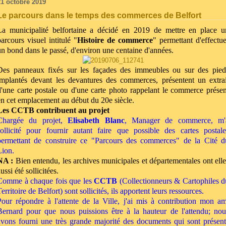
21 octobre 2019
Le parcours dans le temps des commerces de Belfort
La municipalité belfortaine a décidé en 2019 de mettre en place u
parcours visuel intitulé "
Histoire de commerce
" permettant d'effectue
un bond dans le passé, d'environ une centaine d'années.
Des panneaux fixés sur les façades des immeubles ou sur des pied
implantés devant les devantures des commerces, présentent un extrai
d'une carte postale ou d'une carte photo rappelant le commerce présen
en cet emplacement au début du 20
e
siècle.
Les CCTB contribuent au projet
Chargée du projet,
Elisabeth Blanc
, Manager de commerce, m'
sollicité pour fournir autant faire que possible des cartes postale
permettant de construire ce "Parcours des commerces" de la Cité d
Lion.
NA :
Bien entendu, les archives municipales et départementales ont elle
ussi été sollicitées.
Comme à chaque fois que les
CCTB
(Collectionneurs & Cartophiles d
erritoire de Belfort) sont sollicités, ils apportent leurs ressources.
Pour répondre à l'attente de la Ville, j'ai mis à contribution mon am
Bernard pour que nous puissions être à la hauteur de l'attendu; nou
avons fourni une très grande majorité des documents qui sont présent