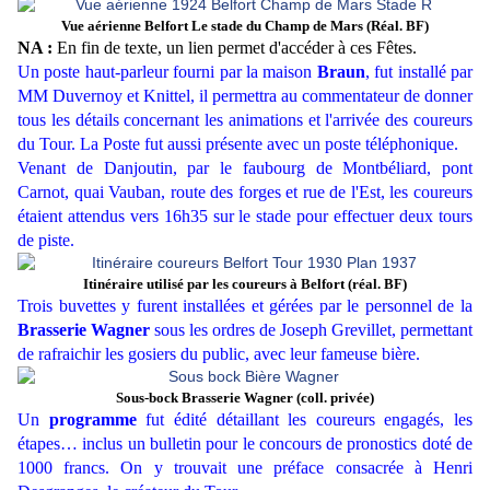
Vue aérienne Belfort Le stade du Champ de Mars (Réal. BF)
NA :
En fin de texte, un lien permet d'accéder à ces Fêtes.
Un poste haut-parleur fourni par la maison
Braun
, fut installé par
MM Duvernoy et Knittel, il permettra au commentateur de donner
tous les détails concernant les animations et l'arrivée des coureurs
du Tour. La Poste fut aussi présente avec un poste téléphonique.
Venant de Danjoutin, par le faubourg de Montbéliard, pont
Carnot, quai Vauban, route des forges et rue de l'Est, les coureurs
étaient attendus vers 16h35 sur le stade pour effectuer deux tours
de piste.
Itinéraire utilisé par les coureurs à Belfort (réal. BF)
Trois buvettes y furent installées et gérées par le personnel de la
Brasserie Wagner
sous les ordres de Joseph Grevillet, permettant
de rafraichir les gosiers du public, avec leur fameuse bière.
Sous-bock Brasserie Wagner (coll. privée)
Un
programme
fut édité détaillant les coureurs engagés, les
étapes… inclus un bulletin pour le concours de pronostics doté de
1000 francs. On y trouvait une préface consacrée à Henri