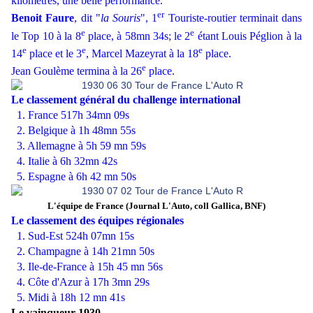
kilomètres, une belle performance.
er
Benoit Faure
, dit "
la Souris
", 1
Touriste-routier terminait dans
e
e
le Top 10 à la 8
place, à 58mn 34s; le 2
étant Louis Péglion à la
e
e
e
14
place et le 3
, Marcel Mazeyrat à la 18
place.
e
Jean Goulème termina à la 26
place.
Le classement général du challenge international
1. France 517h 34mn 09s
2. Belgique à 1h 48mn 55s
3. Allemagne à 5h 59 mn 59s
4. Italie à 6h 32mn 42s
5. Espagne à 6h 42 mn 50s
L'équipe de France (Journal L'Auto, coll Gallica, BNF)
Le classement des équipes régionales
1. Sud-Est 524h 07mn 15s
2. Champagne à 14h 21mn 50s
3. Ile-de-France à 15h 45 mn 56s
4. Côte d'Azur à 17h 3mn 29s
5. Midi à 18h 12 mn 41s
Le vainqueur 1930