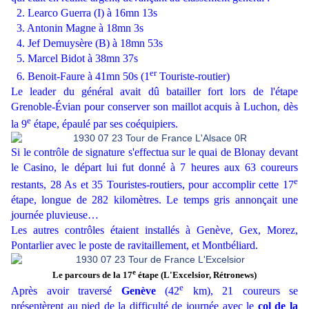
2. Learco Guerra (I) à 16mn 13s
3. Antonin Magne à 18mn 3s
4. Jef Demuysère (B) à 18mn 53s
5. Marcel Bidot à 38mn 37s
er
6. Benoit-Faure à 41mn 50s (1
Touriste-routier)
Le leader du général avait dû batailler fort lors de l'étape
Grenoble-Évian pour conserver son maillot acquis à Luchon, dès
e
la 9
étape, épaulé par ses coéquipiers.
Si le contrôle de signature s'effectua sur le quai de Blonay devant
le Casino, le départ lui fut donné à 7 heures aux 63 coureurs
e
restants, 28 As et 35 Touristes-routiers, pour accomplir cette 17
étape, longue de 282 kilomètres. Le temps gris annonçait une
journée pluvieuse…
Les autres contrôles étaient installés à Genève, Gex, Morez,
Pontarlier avec le poste de ravitaillement, et Montbéliard.
e
Le parcours de la 17
étape (L'Excelsior, Rétronews)
e
Après avoir traversé
Genève
(42
km), 21 coureurs se
présentèrent au pied de la difficulté de journée avec le
col de la