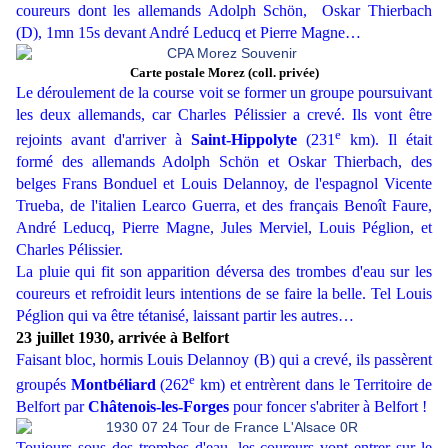
coureurs dont les allemands Adolph Schön, Oskar Thierbach
(D), 1mn 15s devant André Leducq et Pierre Magne…
Carte postale Morez (coll. privée)
Le déroulement de la course voit se former un groupe poursuivant
les deux allemands, car Charles Pélissier a crevé. Ils vont être
e
rejoints avant d'arriver à
Saint-Hippolyte
(231
km). Il était
formé des allemands Adolph Schön et Oskar Thierbach, des
belges Frans Bonduel et Louis Delannoy, de l'espagnol Vicente
Trueba, de l'italien Learco Guerra, et des français Benoît Faure,
André Leducq, Pierre Magne, Jules Merviel, Louis Péglion, et
Charles Pélissier.
La pluie qui fit son apparition déversa des trombes d'eau sur les
coureurs et refroidit leurs intentions de se faire la belle. Tel Louis
Péglion qui va être tétanisé, laissant partir les autres…
23 juillet 1930, arrivée à Belfort
Faisant bloc, hormis Louis Delannoy (B) qui a crevé, ils passèrent
e
groupés
Montbéliard
(262
km) et entrèrent dans le Territoire de
Belfort par
Châtenois-les-Forges
pour foncer s'abriter à Belfort !
Toujours sous des trombes d'eau, les coureurs vont entrer sur le