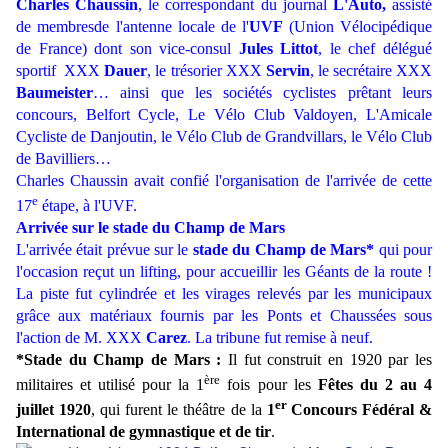
Charles Chaussin
, le correspondant du journal
L'Auto,
assisté
de membresde l'antenne locale de l'
UVF
(Union Vélocipédique
de France) dont son vice-consul
Jules Littot
, le chef délégué
sportif XXX
Dauer
, le trésorier XXX
Servin
, le secrétaire XXX
Baumeister
… ainsi que les sociétés cyclistes prêtant leurs
concours, Belfort Cycle, Le Vélo Club Valdoyen, L'Amicale
Cycliste de Danjoutin, le Vélo Club de Grandvillars, le Vélo Club
de Bavilliers…
Charles Chaussin avait confié l'organisation de l'arrivée de cette
e
17
étape, à l'UVF.
Arrivée sur le stade du Champ de Mars
L'arrivée était prévue sur le
stade du
Champ de Mars*
qui pour
l'occasion reçut un lifting, pour accueillir les Géants de la route !
La piste fut cylindrée et les virages relevés par les municipaux
grâce aux matériaux fournis par les Ponts et Chaussées sous
l'action de M. XXX
Carez
. La tribune fut remise à neuf.
*Stade du
Champ de Mars :
Il fut construit en 1920 par les
ère
militaires et utilisé pour la 1
fois pour les
Fêtes du 2 au 4
er
juillet 1920
, qui furent le théâtre de la
1
Concours Fédéral &
International de gymnastique et de tir
.