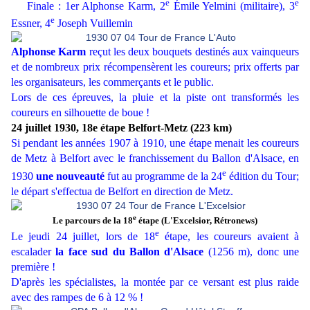
e
e
Finale : 1er Alphonse Karm, 2
Émile Yelmini (militaire), 3
e
Essner, 4
Joseph Vuillemin
Alphonse Karm
reçut les deux bouquets destinés aux vainqueurs
et de nombreux prix récompensèrent les coureurs; prix offerts par
les organisateurs, les commerçants et le public.
Lors de ces épreuves, la pluie et la piste ont transformés les
coureurs en silhouette de boue !
24 juillet 1930, 18e étape Belfort-Metz (223 km)
Si pendant les années 1907 à 1910, une étape menait les coureurs
de Metz à Belfort avec le franchissement du Ballon d'Alsace, en
e
1930
une nouveauté
fut au programme de la 24
édition du Tour;
le départ s'effectua de Belfort en direction de Metz.
e
Le parcours de la 18
étape (L'Excelsior, Rétronews)
e
Le jeudi 24 juillet, lors de 18
étape, les coureurs avaient à
escalader
la face sud du Ballon d'Alsace
(1256 m), donc une
première !
D'après les spécialistes, la montée par ce versant est plus raide
avec des rampes de 6 à 12 % !