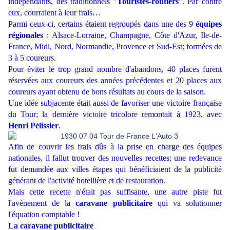
indépendants, des traditionnels "
Touristes-routiers
". Par contre
eux, courraient à leur frais…
Parmi ceux-ci, certains étaient regroupés dans une des 9
équipes
régionales
: Alsace-Lorraine, Champagne, Côte d'Azur, Ile-de-
France, Midi, Nord, Normandie, Provence et Sud-Est; formées de
3 à 5 coureurs.
Pour éviter le trop grand nombre d'abandons, 40 places furent
réservées aux coureurs des années précédentes et 20 places aux
coureurs ayant obtenu de bons résultats au cours de la saison.
Une idée subjacente était aussi de favoriser une victoire française
du Tour; la dernière victoire tricolore remontait à 1923, avec
Henri Pélissier
.
Afin de couvrir les frais dûs à la prise en charge des équipes
nationales, il fallut trouver des nouvelles recettes; une redevance
fut demandée aux villes étapes qui bénéficiaient de la publicité
générant de l'activité hotellière et de restauration.
Mais cette recette n'était pas suffisante, une autre piste fut
l'avènement de la
caravane publicitaire
qui va solutionner
l'équation comptable !
La caravane publicitaire