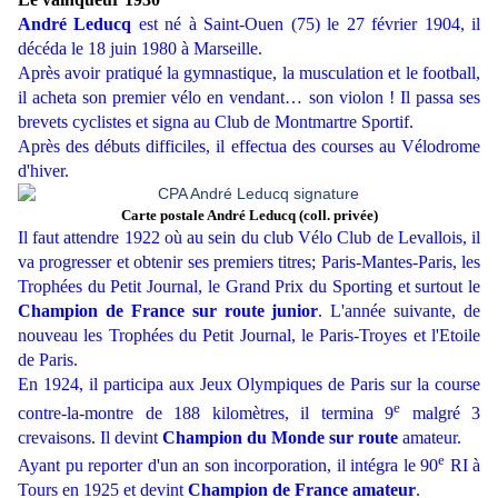
André Leducq
est né à Saint-Ouen (75) le 27 février 1904, il
décéda le 18 juin 1980 à Marseille.
Après avoir pratiqué la gymnastique, la musculation et le football,
il acheta son premier vélo en vendant… son violon ! Il passa ses
brevets cyclistes et signa au Club de Montmartre Sportif.
Après des débuts difficiles, il effectua des courses au Vélodrome
d'hiver.
Carte postale André Leducq (coll. privée)
Il faut attendre 1922 où au sein du club Vélo Club de Levallois, il
va progresser et obtenir ses premiers titres; Paris-Mantes-Paris, les
Trophées du Petit Journal, le Grand Prix du Sporting et surtout le
Champion de France sur route junior
. L'année suivante, de
nouveau les Trophées du Petit Journal, le Paris-Troyes et l'Etoile
de Paris.
En 1924, il participa aux Jeux Olympiques de Paris sur la course
e
contre-la-montre de 188 kilomètres, il termina 9
malgré 3
crevaisons. Il devint
Champion du Monde sur route
amateur.
e
Ayant pu reporter d'un an son incorporation, il intégra le 90
RI à
Tours en 1925 et devint
Champion de France amateur
.