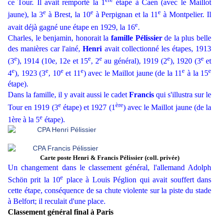
ce Tour. Il avait remporté la 1
étape à Caen (avec le Maillot
e
e
e
jaune), la 3
à Brest, la 10
à Perpignan et la 11
à Montpelier. Il
e
avait déjà gagné une étape en 1929, la 16
.
Charles, le benjamin, honorait la
famille Pélissier
de la plus belle
des manières car l'ainé,
Henri
avait collectionné les étapes, 1913
e
e
e
e
e
(3
), 1914 (10e, 12e et 15
, 2
au général), 1919 (2
), 1920 (3
et
e
e
e
e
e
e
4
), 1923 (3
, 10
et 11
) avec le Maillot jaune (de la 11
à la 15
étape).
Dans la famille, il y avait aussi le cadet
Francis
qui s'illustra sur le
e
ère
Tour en 1919 (3
étape) et 1927 (1
) avec le Maillot jaune (de la
e
1ère à la 5
étape).
Carte poste Henri & Francis Pélissier (coll. privée)
Un changement dans le classement général, l'allemand Adolph
e
Schön prit la 10
place à Louis Péglion qui avait souffert dans
cette étape, conséquence de sa chute violente sur la piste du stade
à Belfort; il reculait d'une place.
Classement général final à Paris