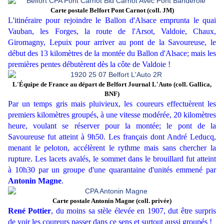
Carte postale Belfort Pont Carnot (coll. JM)
L'itinéraire pour rejoindre le Ballon d'Alsace emprunta le quai
Vauban, les Forges, la route de l'Arsot, Valdoie, Chaux,
Giromagny, Lepuix pour arriver au pont de la Savoureuse, le
début des 13 kilomètres de la montée du Ballon d'Alsace; mais les
premières pentes débutèrent dès la côte de Valdoie !
L'Équipe de France au départ de Belfort Journal L'Auto (coll. Gallica,
BNF)
Par un temps gris mais pluivieux, les coureurs effectuèrent les
premiers kilomètres groupés, à une vitesse modérée, 20 kilomètres
heure, voulant se réserver pour la montée; le pont de la
Savoureuse fut atteint à 9h50. Les français dont André Leducq,
menant le peloton, accélèrent le rythme mais sans chercher la
rupture. Les lacets avalés, le sommet dans le brouillard fut atteint
à 10h30 par un groupe d'une quarantaine d'unités emmené par
Antonin Magne
.
Carte postale Antonin Magne (coll. privée)
René Pottier
, du moins sa stèle élevée en 1907, dut être surpris
de voir les coureurs passer dans ce sens et surtout aussi groupés !