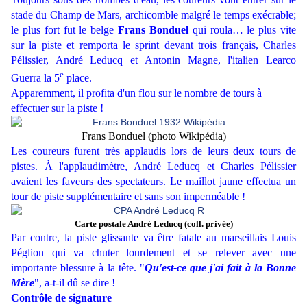
stade du Champ de Mars, archicomble malgré le temps exécrable;
le plus fort fut le belge
Frans Bonduel
qui roula… le plus vite
sur la piste et remporta le sprint devant trois français, Charles
Pélissier, André Leducq et Antonin Magne, l'italien Learco
e
Guerra la 5
place.
Apparemment, il profita d'un flou sur le nombre de tours à
effectuer sur la piste !
Frans Bonduel (photo Wikipédia)
Les coureurs furent très applaudis lors de leurs deux tours de
pistes. À l'applaudimètre, André Leducq et Charles Pélissier
avaient les faveurs des spectateurs. Le maillot jaune effectua un
tour de piste supplémentaire et sans son imperméable !
Carte postale André Leducq (coll. privée)
Par contre, la piste glissante va être fatale au marseillais Louis
Péglion qui va chuter lourdement et se relever avec une
importante blessure à la tête. "
Qu'est-ce que j'ai fait à la Bonne
Mère
", a-t-il dû se dire !
Contrôle de signature