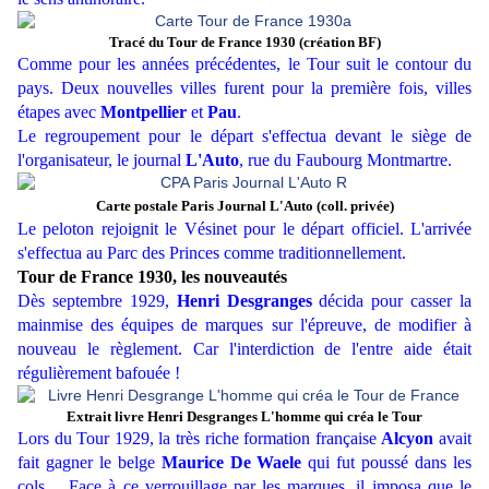
Tracé du Tour de France 1930 (création BF)
Comme pour les années précédentes, le Tour suit le contour du
pays. Deux nouvelles villes furent pour la première fois, villes
étapes avec
Montpellier
et
Pau
.
Le regroupement pour le départ s'effectua devant le siège de
l'organisateur, le journal
L'Auto
, rue du Faubourg Montmartre.
Carte postale Paris Journal L'Auto (coll. privée)
Le peloton rejoignit le Vésinet pour le départ officiel. L'arrivée
s'effectua au Parc des Princes comme traditionnellement.
Tour de France 1930, les nouveautés
Dès septembre 1929,
Henri Desgranges
décida pour casser la
mainmise des équipes de marques sur l'épreuve, de modifier à
nouveau le règlement. Car l'interdiction de l'entre aide était
régulièrement bafouée !
Extrait livre Henri Desgranges L'homme qui créa le Tour
Lors du Tour 1929, la très riche formation française
Alcyon
avait
fait gagner le belge
Maurice De Waele
qui fut poussé dans les
cols… Face à ce verrouillage par les marques, il imposa que le