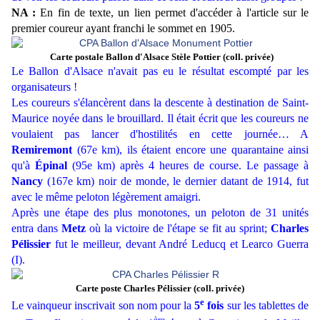
NA :
En fin de texte, un lien permet d'accéder à l'article sur le
premier coureur ayant franchi le sommet en 1905.
Carte postale Ballon d'Alsace Stèle Pottier (coll. privée)
Le Ballon d'Alsace n'avait pas eu le résultat escompté par les
organisateurs !
Les coureurs s'élancèrent dans la descente à destination de Saint-
Maurice noyée dans le brouillard. Il était écrit que les coureurs ne
voulaient pas lancer d'hostilités en cette journée… A
Remiremont
(67e km), ils étaient encore une quarantaine ainsi
qu'à
Épinal
(95e km) après 4 heures de course. Le passage à
Nancy
(167e km) noir de monde, le dernier datant de 1914, fut
avec le même peloton légèrement amaigri.
Après une étape des plus monotones, un peloton de 31 unités
entra dans
Metz
où la victoire de l'étape se fit au sprint;
Charles
Pélissier
fut le meilleur, devant André Leducq et Learco Guerra
(I).
Carte poste Charles Pélissier (coll. privée)
e
Le vainqueur inscrivait son nom pour la
5
fois
sur les tablettes de
ère