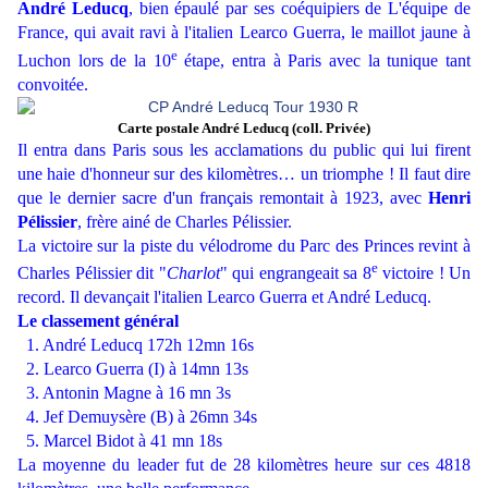
André Leducq
, bien épaulé par ses coéquipiers de L'équipe de
France, qui avait ravi à l'italien Learco Guerra, le maillot jaune à
e
Luchon lors de la 10
étape, entra à Paris avec la tunique tant
convoitée.
Carte postale André Leducq (coll. Privée)
Il entra dans Paris sous les acclamations du public qui lui firent
une haie d'honneur sur des kilomètres… un triomphe ! Il faut dire
que le dernier sacre d'un français remontait à 1923, avec
Henri
Pélissier
, frère ainé de Charles Pélissier.
La victoire sur la piste du vélodrome du Parc des Princes revint à
e
Charles Pélissier dit "
Charlot
" qui engrangeait sa 8
victoire ! Un
record. Il devançait l'italien Learco Guerra et André Leducq.
Le classement général
1. André Leducq 172h 12mn 16s
2. Learco Guerra (I) à 14mn 13s
3. Antonin Magne à 16 mn 3s
4. Jef Demuysère (B) à 26mn 34s
5. Marcel Bidot à 41 mn 18s
La moyenne du leader fut de 28 kilomètres heure sur ces 4818