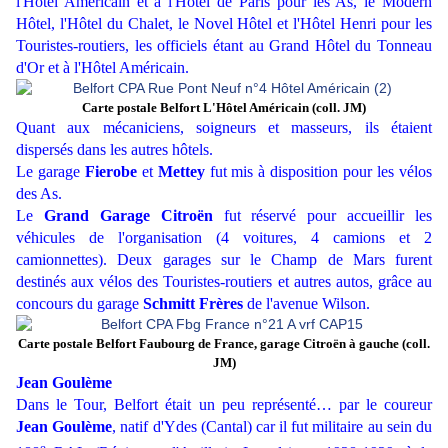
l'Hôtel Américain et à l'Hôtel de Paris pour les As, le Modern
Hôtel, l'Hôtel du Chalet, le Novel Hôtel et l'Hôtel Henri pour les
Touristes-routiers, les officiels étant au Grand Hôtel du Tonneau
d'Or et à l'Hôtel Américain.
Carte postale Belfort L'Hôtel Américain (coll. JM)
Quant aux mécaniciens, soigneurs et masseurs, ils étaient
dispersés dans les autres hôtels.
Le garage
Fierobe
et
Mettey
fut mis à disposition pour les vélos
des As.
Le
Grand Garage Citroën
fut réservé pour accueillir les
véhicules de l'organisation (4 voitures, 4 camions et 2
camionnettes). Deux garages sur le Champ de Mars furent
destinés aux vélos des Touristes-routiers et autres autos, grâce au
concours du garage
Schmitt Frères
de l'avenue Wilson.
Carte postale Belfort Faubourg de France, garage Citroën à gauche (coll.
JM)
Jean Goulème
Dans le Tour, Belfort était un peu représenté… par le coureur
Jean Goulème
, natif d'Ydes (Cantal) car il fut militaire au sein du
e