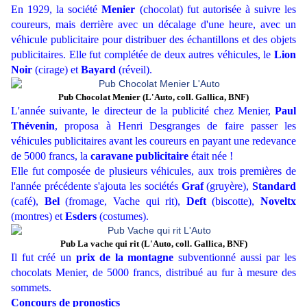
En 1929, la société
Menier
(chocolat) fut autorisée à suivre les
coureurs, mais derrière avec un décalage d'une heure, avec un
véhicule publicitaire pour distribuer des échantillons et des objets
publicitaires. Elle fut complétée de deux autres véhicules, le
Lion
Noir
(cirage) et
Bayard
(réveil).
Pub Chocolat Menier (L'Auto, coll. Gallica, BNF)
L'année suivante, le directeur de la publicité chez Menier,
Paul
Thévenin
, proposa à Henri Desgranges de faire passer les
véhicules publicitaires avant les coureurs en payant une redevance
de 5000 francs, la
caravane publicitaire
était née !
Elle fut composée de plusieurs véhicules, aux trois premières de
l'année précédente s'ajouta les sociétés
Graf
(gruyère),
Standard
(café),
Bel
(fromage, Vache qui rit),
Deft
(biscotte),
Noveltx
(montres) et
Esders
(costumes).
Pub La vache qui rit (L'Auto, coll. Gallica, BNF)
Il fut créé un
prix de la montagne
subventionné aussi par les
chocolats Menier, de 5000 francs, distribué au fur à mesure des
sommets.
Concours de pronostics