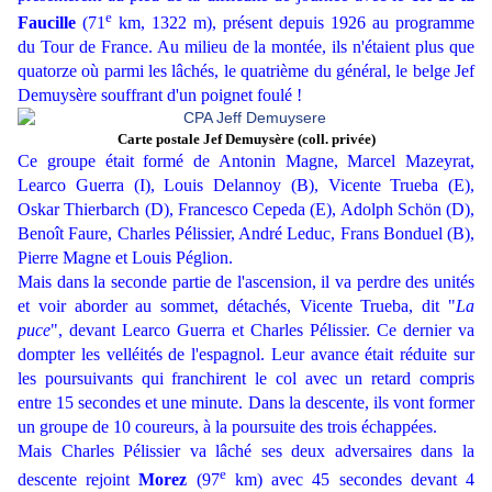
e
Faucille
(71
km, 1322 m), présent depuis 1926 au programme
du Tour de France. Au milieu de la montée, ils n'étaient plus que
quatorze où parmi les lâchés, le quatrième du général, le belge Jef
Demuysère souffrant d'un poignet foulé !
Carte postale Jef Demuysère (coll. privée)
Ce groupe était formé de Antonin Magne, Marcel Mazeyrat,
Learco Guerra (I), Louis Delannoy (B), Vicente Trueba (E),
Oskar Thierbarch (D), Francesco Cepeda (E), Adolph Schön (D),
Benoît Faure, Charles Pélissier, André Leduc, Frans Bonduel (B),
Pierre Magne et Louis Péglion.
Mais dans la seconde partie de l'ascension, il va perdre des unités
et voir aborder au sommet, détachés, Vicente Trueba, dit "
La
puce
", devant Learco Guerra et Charles Pélissier. Ce dernier va
dompter les velléités de l'espagnol. Leur avance était réduite sur
les poursuivants qui franchirent le col avec un retard compris
entre 15 secondes et une minute. Dans la descente, ils vont former
un groupe de 10 coureurs, à la poursuite des trois échappées.
Mais Charles Pélissier va lâché ses deux adversaires dans la
e
descente rejoint
Morez
(97
km) avec 45 secondes devant 4