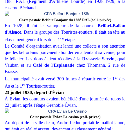
188
RAL (Régiment d'Artillerie Lourde) en 1928-1929, à la
caserne Béchaud.
e
Carte postale Belfort Bonjour du 188
RAL (coll. privée)
En 1928, il fut le vainqueur de la course
Belfort-Ballon
d'Alsace
. Dans le groupe des Touristes-routiers, il était en tête au
e
classement général lors de la 11
étape.
Le Comité d'organisation avait lancé une collecte à son attention
que les belfortains pouvaient abonder en attendant sa venue, pour
le féliciter. Les dons étaient récoltés à la
Brasserie Servin
, quai
Vauban et au
Café de l'Esplanade
chez Thomann, 2 rue de
Brasse.
er
La municipalité avait versé 300 francs à répartir entre le 1
des
er
As et le 1
Touriste-routier.
23 juillet 1930, départ d'Évian
À Évian, les coureurs avaient bénéficié d'une journée de repos le
22 juillet, après l'étape Grenoble-Évian.
Carte postale Évian Le casino (coll. privée)
Au départ de la ville d'eau, André Leduc portait le maillot jaune,
qui était en réalité argent, devançant au classement général :