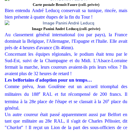
Carte postale Benoît Faure (coll. privée)
Bien entendu André Leducq conservait sa tunique, rincée, mais
bien présente à quatre étapes de la fin du Tour !
Image Panini André Leducq (coll. privée)
Au classement général international (ou par pays), la France
dominait la Belgique, l'Allemagne, l'Espagne et l'Italie. Elle avait
près de 4 heures d'avance (3h 46mn).
Concernant les équipes régionales, le podium était tenu par le
Sud-Est, suivi de la Champagne et du Midi. L'Alsace-Lorraine
fermait la marche, leurs coureurs avaient-ils pris leurs vélos ? Ils
avaient plus de 32 heures de retard !
Les belfortains d'adoption pour un temps…
Comme prévu, Jean Goulème eut un accueil triomphal des
e
militaires du 188
RAL et fut récompensé de 200 francs. Il
e
termina à la 28e place de l'étape et se classait à la 26
place du
général.
Un autre coureur était passé apparemment aussi par Belfort en
tant que militaire au 28e RAL, il s'agit de Charles Pélissier, dit
"
Charlot
" ! Il reçut un Lion de la part des sous-officiers de ce