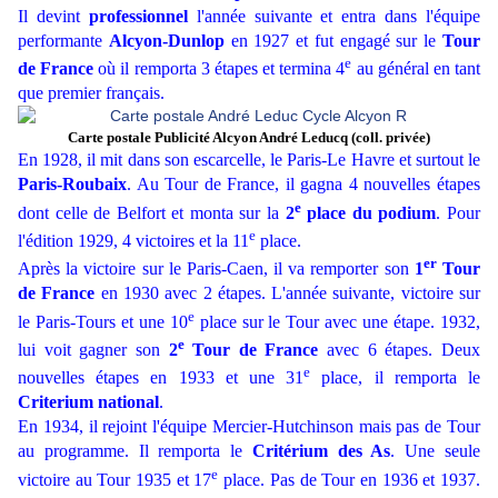
Il devint
professionnel
l'année suivante et entra dans l'équipe
performante
Alcyon-Dunlop
en 1927 et fut engagé sur le
Tour
e
de France
où il remporta 3 étapes et termina 4
au général en tant
que premier français.
Carte postale Publicité Alcyon André Leducq (coll. privée)
En 1928, il mit dans son escarcelle, le Paris-Le Havre et surtout le
Paris-Roubaix
. Au Tour de France, il gagna 4 nouvelles étapes
e
dont celle de Belfort et monta sur la
2
place du podium
. Pour
e
l'édition 1929, 4 victoires et la 11
place.
er
Après la victoire sur le Paris-Caen, il va remporter son
1
Tour
de France
en 1930 avec 2 étapes. L'année suivante, victoire sur
e
le Paris-Tours et une 10
place sur le Tour avec une étape. 1932,
e
lui voit gagner son
2
Tour de France
avec 6 étapes. Deux
e
nouvelles étapes en 1933 et une 31
place, il remporta le
Criterium national
.
En 1934, il rejoint l'équipe Mercier-Hutchinson mais pas de Tour
au programme. Il remporta le
Critérium des As
. Une seule
e
victoire au Tour 1935 et 17
place. Pas de Tour en 1936 et 1937.