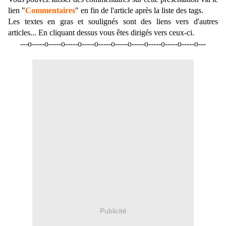
lien "
Commentaires
" en fin de l'article après la liste des tags.
Les textes en gras et soulignés sont des liens vers d'autres
articles... En cliquant dessus vous êtes dirigés vers ceux-ci.
---o-----o-----o-----o-----o-----o-----o-----o-----o-----o-----o---
Publicité