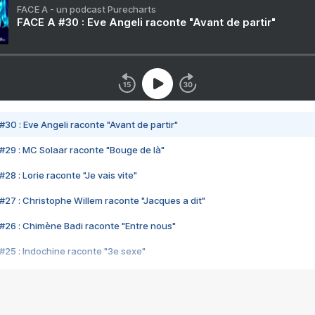
FACE A - un podcast Purecharts
FACE A #30 : Eve Angeli raconte "Avant de partir"
#30 : Eve Angeli raconte "Avant de partir"
#29 : MC Solaar raconte "Bouge de là"
28 : Lorie raconte "Je vais vite"
#27 : Christophe Willem raconte "Jacques a dit"
#26 : Chimène Badi raconte "Entre nous"
#25 : Indochine raconte "3e sexe"
#24 : Zaho raconte "C'est chelou"
#23 : Patrick Bruel raconte "Au café des délices"