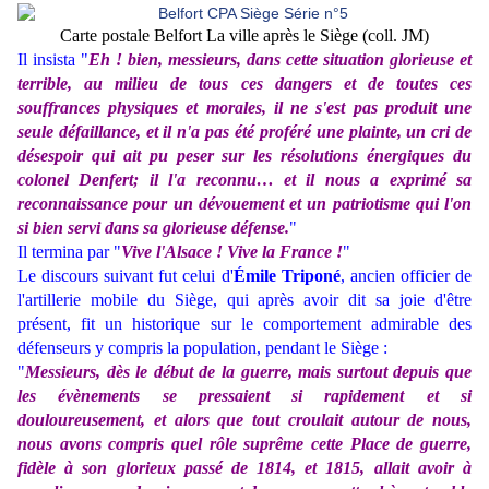
Carte postale Belfort La ville après le Siège (coll. JM)
Il insista "
Eh ! bien, messieurs, dans cette situation glorieuse et
terrible, au milieu de tous ces dangers et de toutes ces
souffrances physiques et morales, il ne s'est pas produit une
seule défaillance, et il n'a pas été proféré une plainte, un cri de
désespoir qui ait pu peser sur les résolutions énergiques du
colonel Denfert; il l'a reconnu… et il nous a exprimé sa
reconnaissance pour un dévouement et un patriotisme qui l'on
si bien servi dans sa glorieuse défense.
"
Il termina par "
Vive l'Alsace ! Vive la France !
"
Le discours suivant fut celui d'
Émile Triponé
, ancien officier de
l'artillerie mobile du Siège, qui après avoir dit sa joie d'être
présent, fit un historique sur le comportement admirable des
défenseurs y compris la population, pendant le Siège :
"
Messieurs, dès le début de la guerre, mais surtout depuis que
les évènements se pressaient si rapidement et si
douloureusement, et alors que tout croulait autour de nous,
nous avons compris quel rôle suprême cette Place de guerre,
fidèle à son glorieux passé de 1814, et 1815, allait avoir à