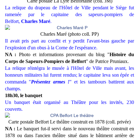
Carte postale La Lyre Belfortaine (coll. JM)
La relique du drapeau de l'Hôtel de Ville pendant le Siège fut
ramenée par le capitaine des sapeurs-pompiers de
Belfort,
Charles Maré
.
Charles Maré (photo coll. PP)
Il avait pris part au conflit et y perdit l'avant-bras gauche par
l'explosion d'un obus à la Corne de l'espérance.
NA :
Photo et informations provenant du blog "
Histoire du
Corps de Sapeurs-Pompiers de Belfort
" de Patrice Pruniaux.
La relique réintégra le musée à l'Hôtel de Ville mais avant, les
honneurs militaires lui furent rendus; le capitaine leva son épée et
commanda "
Présentez armes !
" et les tambours battirent aux
champs.
18h30, le banquet
Un banquet était organisé au Théâtre pour les invités, 230
couverts.
Carte postale Belfort Le théâtre construit en 1878 (coll. privée)
NA :
Le banquet fut-il servi dans le nouveau théâtre construit en
1878 ou dans l'ancien théâtre situé dans le bâtiment arrière de