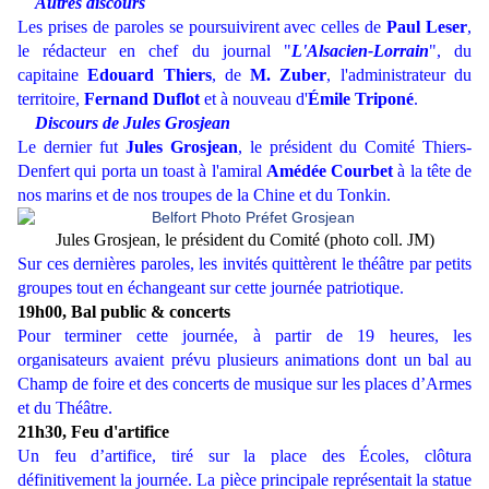
Autres discours
Les prises de paroles se poursuivirent avec celles de
Paul Leser
,
le rédacteur en chef du journal "
L'Alsacien-Lorrain
", du
capitaine
Edouard Thiers
, de
M. Zuber
, l'administrateur du
territoire,
Fernand Duflot
et à nouveau d'
Émile Triponé
.
Discours de Jules Grosjean
Le dernier fut
Jules Grosjean
, le président du Comité Thiers-
Denfert qui porta un toast à l'amiral
Amédée Courbet
à la tête de
nos marins et de nos troupes de la Chine et du Tonkin.
Jules Grosjean, le président du Comité (photo coll. JM)
Sur ces dernières paroles, les invités quittèrent le théâtre par petits
groupes tout en échangeant sur cette journée patriotique.
19h00, Bal public & concerts
Pour terminer cette journée, à partir de 19 heures, les
organisateurs avaient prévu plusieurs animations dont un bal au
Champ de foire et des concerts de musique sur les places d’Armes
et du Théâtre.
21h30, Feu d'artifice
Un feu d’artifice, tiré sur la place des Écoles, clôtura
définitivement la journée. La pièce principale représentait la statue