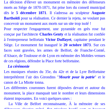
La décision d'élever un monument en mémoire des défenseurs
morts au Siège de 1870-1871, fut prise lors du conseil municipal
dès le
5 décembre 1871
. Il s'adressa au sculpteur
Auguste
Bartholdi
pour sa réalisation. Ce dernier la rejeta, ne voulant pas
concevoir un monument aux morts sur un site trop isolé !
Pour respecter l'engagement, une pyramide en grès rose fut
conçue par l'architecte
Charles Genty
et la réalisation fut confiée
à l'entrepreneur belfortain
Victor Duffayet
, capitaine pendant le
Siège. Le monument fut inauguré le
20 octobre 1873
. Sur ces
faces sont gravées, les armes de Belfort, de Franche-Comté,
d'Alsace, de Toulouse et de Lyon en mémoire des Mobiles venues
de ces régions, défendre la Place forte belfortaine.
La cérémonie
Les musiques réunies du 35e, du 42e et de la Lyre Belfortaine
interprétèrent l’air des Girondins "
Mourir pour la patrie
" et le
canon de La Miotte tonna.
Les différentes couronnes furent déposées devant et autour du
monument, la place manquait tant le nombre et leurs dimensions
étaient imposantes. En voici quelques-unes :
La Ville de Belfort reconnaissante, À la mémoire de ses