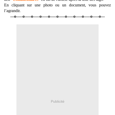
En cliquant sur une photo ou un document, vous pouvez
l’agrandir.
---o-----o-----o-----o-----o-----o-----o-----o-----o-----o-----o---
Publicité