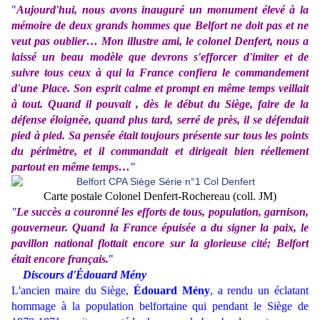
"
Aujourd'hui, nous avons inauguré un monument élevé à la
mémoire de deux grands hommes que Belfort ne doit pas et ne
veut pas oublier… Mon illustre ami, le colonel Denfert, nous a
laissé un beau modèle que devrons s'efforcer d'imiter et de
suivre tous ceux à qui la France confiera le commandement
d'une Place. Son esprit calme et prompt en même temps veillait
à tout. Quand il pouvait , dès le début du Siège, faire de la
défense éloignée, quand plus tard, serré de près, il se défendait
pied à pied. Sa pensée était toujours présente sur tous les points
du périmètre, et il commandait et dirigeait bien réellement
partout en même temps…
"
Carte postale Colonel Denfert-Rochereau (coll. JM)
"
Le succès a couronné les efforts de tous, population, garnison,
gouverneur. Quand la France épuisée a du signer la paix, le
pavillon national flottait encore sur la glorieuse cité; Belfort
était encore français.
"
Discours d'Édouard Mény
L'ancien maire du Siège,
Édouard Mény
, a rendu un éclatant
hommage à la population belfortaine qui pendant le Siège de