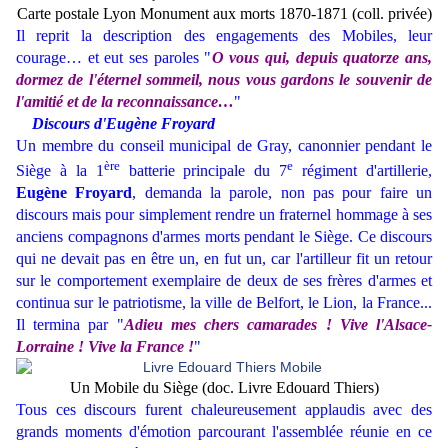
Carte postale Lyon Monument aux morts 1870-1871 (coll. privée)
Il reprit la description des engagements des Mobiles, leur
courage… et eut ses paroles "
O vous qui, depuis quatorze ans,
dormez de l'éternel sommeil, nous vous gardons le souvenir de
l'amitié et de la reconnaissance…
"
Discours d'Eugène Froyard
Un membre du conseil municipal de Gray, canonnier pendant le
ère
e
Siège à la 1
batterie principale du 7
régiment d'artillerie,
Eugène Froyard
, demanda la parole, non pas pour faire un
discours mais pour simplement rendre un fraternel hommage à ses
anciens compagnons d'armes morts pendant le Siège. Ce discours
qui ne devait pas en être un, en fut un, car l'artilleur fit un retour
sur le comportement exemplaire de deux de ses frères d'armes et
continua sur le patriotisme, la ville de Belfort, le Lion, la France...
Il termina par "
Adieu mes chers camarades ! Vive l'Alsace-
Lorraine ! Vive la France !
"
Un Mobile du Siège (doc. Livre Edouard Thiers)
Tous ces discours furent chaleureusement applaudis avec des
grands moments d'émotion parcourant l'assemblée réunie en ce