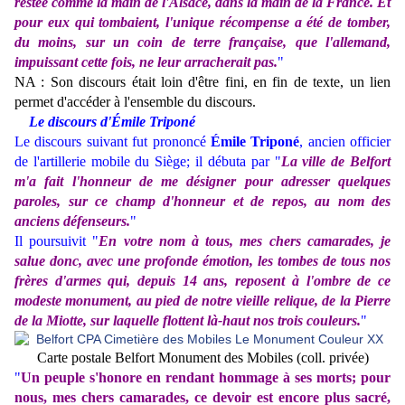
restée comme la main de l'Alsace, dans la main de la France. Et
pour eux qui tombaient, l'unique récompense a été de tomber,
du moins, sur un coin de terre française, que l'allemand,
impuissant cette fois, ne leur arracherait pas.
"
NA : Son discours était loin d'être fini, en fin de texte, un lien
permet d'accéder à l'ensemble du discours.
Le discours d'Émile Triponé
Le discours suivant fut prononcé
Émile Triponé
, ancien officier
de l'artillerie mobile du Siège; il débuta par "
La ville de Belfort
m'a fait l'honneur de me désigner pour adresser quelques
paroles, sur ce champ d'honneur et de repos, au nom des
anciens défenseurs.
"
Il poursuivit "
En votre nom à tous, mes chers camarades, je
salue donc, avec une profonde émotion, les tombes de tous nos
frères d'armes qui, depuis 14 ans, reposent à l'ombre de ce
modeste monument, au pied de notre vieille relique, de la Pierre
de la Miotte, sur laquelle flottent là-haut nos trois couleurs.
"
Carte postale Belfort Monument des Mobiles (coll. privée)
"
Un peuple s'honore en rendant hommage à ses morts; pour
nous, mes chers camarades, ce devoir est encore plus sacré,