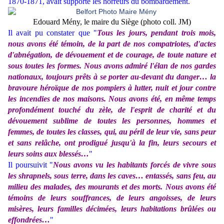
1870-1871, avait supporté les horreurs du bombardement.
Edouard Mény, le maire du Siège (photo coll. JM)
Il avait pu constater que "
Tous les jours, pendant trois mois,
nous avons été témoin, de la part de nos compatriotes, d'actes
d'abnégation, de dévouement et de courage, de toute nature et
sous toutes les formes. Nous avons admiré l'élan de nos gardes
nationaux, toujours prêts à se porter au-devant du danger… la
bravoure héroïque de nos pompiers à lutter, nuit et jour contre
les incendies de nos maisons. Nous avons été, en même temps
profondément touché du zèle, de l'esprit de charité et du
dévouement sublime de toutes les personnes, hommes et
femmes, de toutes les classes, qui, au péril de leur vie, sans peur
et sans relâche, ont prodigué jusqu'à la fin, leurs secours et
leurs soins aux blessés…
"
Il poursuivit "
Nous avons vu les habitants forcés de vivre sous
les shrapnels, sous terre, dans les caves… entassés, sans feu, au
milieu des malades, des mourants et des morts. Nous avons été
témoins de leurs souffrances, de leurs angoisses, de leurs
misères, leurs familles décimées, leurs habitations brûlées ou
effondrées…
"