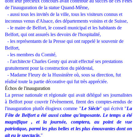
dont leur précieux concours avait contribué au succès de ces Fêtes
de l'inauguration de la statue Quand-Même,
- aussi tous les invités de la ville, tous les visiteurs connus et
inconnus venus d'Alsace, des départements voisins et de Suisse,
- le maire de Belfort, le conseil municipal et les habitants de
Belfort, qui ont assurés les devoirs de l'hospitalité,
- les représentants de la Presse qui ont rappelé le souvenir de
Belfort,
- les membres du Comité,
- l'architecte Charles Genty qui avait effectué ses prestations
gratuitement pour la construction du piédestal,
- Madame Fleury de la Hussinière où, sous sa direction, fut
réalisé toute la partie décorative qui fut très appréciée.
Échos de l'inauguration
La presse nationale et régionale qui avait délégué ses journalistes
à Belfort pour couvrir l'évènement, firent des comptes-rendus de
l'inauguration plutôt élogieux comme "
Le Siècle
" qui écrivit "
La
Fête de Belfort a été aussi calme qu'imposante. Le temps a été
magnifique , et la journée, comptera, au point de vue
patriotique, parmi les plus belles et les plus émouvantes dont on
ait eu le spectacle.
"