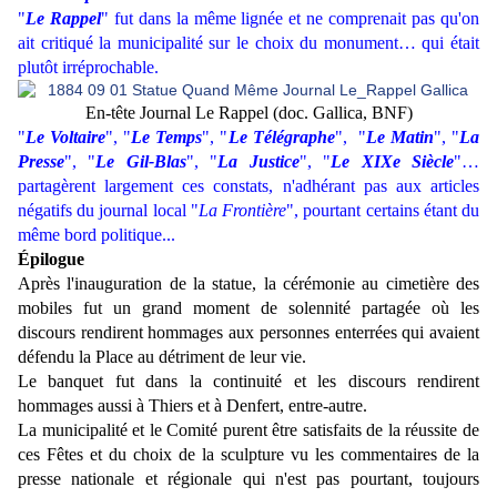
"
Le Rappel
" fut dans la même lignée et ne comprenait pas qu'on
ait critiqué la municipalité sur le choix du monument… qui était
plutôt irréprochable.
En-tête Journal Le Rappel (doc. Gallica, BNF)
"
Le Voltaire
", "
Le Temps
", "
Le Télégraphe
", "
Le Matin
", "
La
Presse
", "
Le Gil-Blas
", "
La Justice
", "
Le XIXe Siècle
"…
partagèrent largement ces constats, n'adhérant pas aux articles
négatifs du journal local "
La Frontière
", pourtant certains étant du
même bord politique...
Épilogue
Après l'inauguration de la statue, la cérémonie au cimetière des
mobiles fut un grand moment de solennité partagée où les
discours rendirent hommages aux personnes enterrées qui avaient
défendu la Place au détriment de leur vie.
Le banquet fut dans la continuité et les discours rendirent
hommages aussi à Thiers et à Denfert, entre-autre.
La municipalité et le Comité purent être satisfaits de la réussite de
ces Fêtes et du choix de la sculpture vu les commentaires de la
presse nationale et régionale qui n'est pas pourtant, toujours