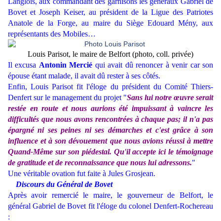
Langlois, aux commandant des garnisons les généraux Gabriel de
Bovet et Joseph Keiser, au président de la Ligue des Patriotes
Anatole de la Forge, au maire du Siège Edouard Mény, aux
représentants des Mobiles…
Louis Parisot, le maire de Belfort (photo, coll. privée)
Il excusa
Antonin Mercié
qui avait dû renoncer à venir car son
épouse étant malade, il avait dû rester à ses côtés.
Enfin, Louis Parisot fit l'éloge du président du Comité Thiers-
Denfert sur le management du projet "
Sans lui notre œuvre serait
restée en route et nous aurions été impuissant à vaincre les
difficultés que nous avons rencontrées à chaque pas; il n'a pas
épargné ni ses peines ni ses démarches et c'est grâce à son
influence et à son dévouement que nous avions réussi à mettre
Quand-Même sur son piédestal. Qu'il accepte ici le témoignage
de gratitude et de reconnaissance que nous lui adressons.
"
Une véritable ovation fut faite à Jules Grosjean.
Discours du Général de Bovet
Après avoir remercié le maire, le gouverneur de Belfort, le
général Gabriel de Bovet fit l'éloge du colonel Denfert-Rochereau
: