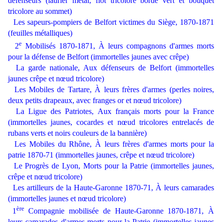
défenseurs (laurier métal, flot tricolore bordé vert et bouquet
tricolore au sommet)
Les sapeurs-pompiers de Belfort victimes du Siège, 1870-1871
(feuilles métalliques)
e
2
Mobilisés 1870-1871, À leurs compagnons d'armes morts
pour la défense de Belfort (immortelles jaunes avec crêpe)
La garde nationale, Aux défenseurs de Belfort (immortelles
jaunes crêpe et nœud tricolore)
Les Mobiles de Tartare, À leurs frères d'armes (perles noires,
deux petits drapeaux, avec franges or et nœud tricolore)
La Ligue des Patriotes, Aux français morts pour la France
(immortelles jaunes, cocardes et nœud tricolores entrelacés de
rubans verts et noirs couleurs de la bannière)
Les Mobiles du Rhône, À leurs frères d'armes morts pour la
patrie 1870-71 (immortelles jaunes, crêpe et nœud tricolore)
Le Progrès de Lyon, Morts pour la Patrie (immortelles jaunes,
crêpe et nœud tricolore)
Les artilleurs de la Haute-Garonne 1870-71, À leurs camarades
(immortelles jaunes et nœud tricolore)
ère
1
Compagnie mobilisée de Haute-Garonne 1870-1871, À
leurs camarades d'armes morts pour la Patrie (immortelles jaunes