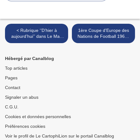
< Rubrique ‘’D’hier à
1ère Coupe d'Europe des
aujourd’hui’’ dans Le Mag
Nations de Football 1960 :
ER : Montreux-Château
Phase éliminatoire >
(90)
Hébergé par Canalblog
Top articles
Pages
Contact
Signaler un abus
C.G.U.
Cookies et données personnelles
Préférences cookies
Voir le profil de Le CartophiLion sur le portail Canalblog