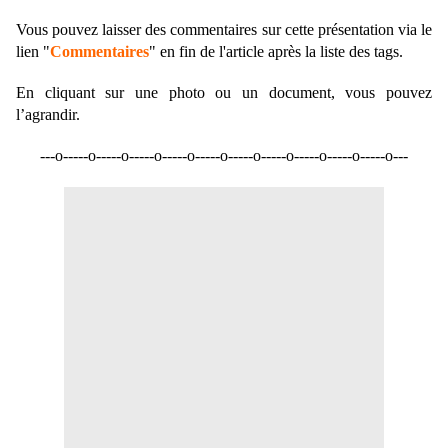
Vous pouvez laisser des commentaires sur cette présentation via le
lien "
Commentaires
" en fin de l'article après la liste des tags.
En cliquant sur une photo ou un document, vous pouvez
l’agrandir.
---o-----o-----o-----o-----o-----o-----o-----o-----o-----o-----o---