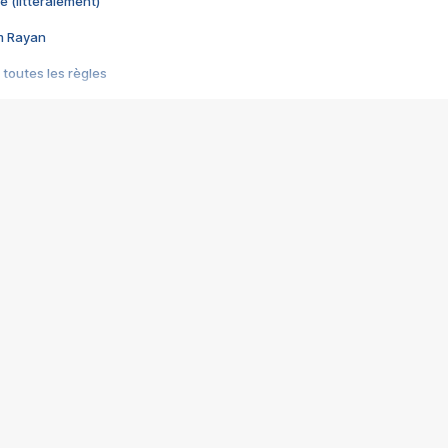
e (littéralement)
im Rayan
 toutes les règles
s les jeux vidéo
us choquant de Rockstar ? - Le scandale BULLY
e plus moche de Steam
du RÊVE tourne au CAUCHEMAR
pendant 8 heures
it… à tort
umiliés par un jeu vidéo
ire - Final Fantasy 8
ti un empire - Age of Empires
story DOFUS