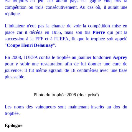
est toujours en jeu, car aucun pays n'a gagné cinq fois la
compétition ou trois consécutivement. Au cas où, il aurait une
réplique.
L'initiateur n'eut pas la chance de voir la compétition mise en
place car il décéda en 1955, mais son fils
Pierre
qui prit la
succession à la FFF et à l'UEFA, fit que le trophée soit
appelé
"
Coupe Henri Delaunay
"
.
En 2008, l'UEFA confia le trophée au joaillier londonien
Asprey
pour y subir une restauration afin de lui donner une cure de
jouvence; il fut même agrandi de 18 centimètres avec une base
plus stable.
Photo du trophée 2008 (doc. privé)
Les noms des vainqueurs sont maintenant inscrits au dos du
trophée.
Épilogue