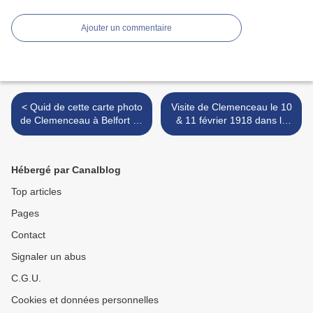
Ajouter un commentaire
< Quid de cette carte photo
Visite de Clemenceau le 10
de Clemenceau à Belfort en
& 11 février 1918 dans le
1918, vraiment ?
Territoire de Belfort et
l'Alsace libérée (2e partie) >
Hébergé par Canalblog
Top articles
Pages
Contact
Signaler un abus
C.G.U.
Cookies et données personnelles