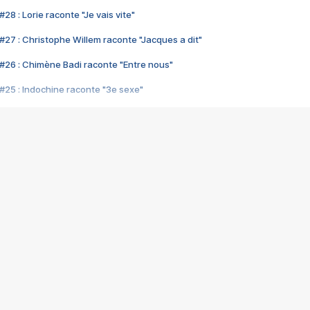
28 : Lorie raconte "Je vais vite"
#27 : Christophe Willem raconte "Jacques a dit"
#26 : Chimène Badi raconte "Entre nous"
#25 : Indochine raconte "3e sexe"
#24 : Zaho raconte "C'est chelou"
#23 : Patrick Bruel raconte "Au café des délices"
#22 : Kyo raconte "Le chemin"
#21 : Nolwenn Leroy raconte "Cassé"
#20 : Patrick Hernandez raconte "Born to be alive"
#19 : Lorie raconte "Près de moi"
#18 : Michael Jones raconte "A nos actes manqués" (avec Jean-Jacque
#17 : Khaled raconte "Aïcha"