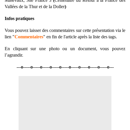
Masevaux,
Site France 3
(
Centenaire du Retour à la France
des
Vallées de la Thur et de la Doller
)
Infos pratiques
Vous pouvez laisser des commentaires sur cette présentation via le
lien "
Commentaires
" en fin de l'article après la liste des tags.
En cliquant sur une photo ou un document, vous pouvez
l’agrandir.
---o-----o-----o-----o-----o-----o-----o-----o-----o-----o---