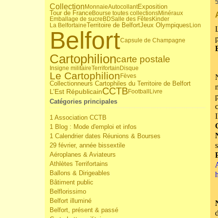
5
Collection
Monnaie
Autocollant
Exposition
Tour de France
Bourse toutes collections
Minéraux
Emballage de sucre
BD
Salle des Fêtes
Kinder
Jeux Olympiques
Territoire de Belfort
La Belfortaine
Lion
Belfort
Capsule de Champagne
Cartophilion
carte postale
Insigne militaire
Terrifortain
Disque
Le Cartophilion
Fèves
Collectionneurs Cartophiles du Territoire de Belfort
CCTB
L’Est Républicain
Football
Livre
Catégories principales
1 Association CCTB
1 Blog : Mode d'emploi et infos
1 Calendrier dates Réunions & Bourses
s
29 février, année bissextile
Aéroplanes & Aviateurs
Athlètes Terrifortains
Ballons & Dirigeables
Bâtiment public
Belflorissimo
Belfort illuminé
Belfort, présent & passé