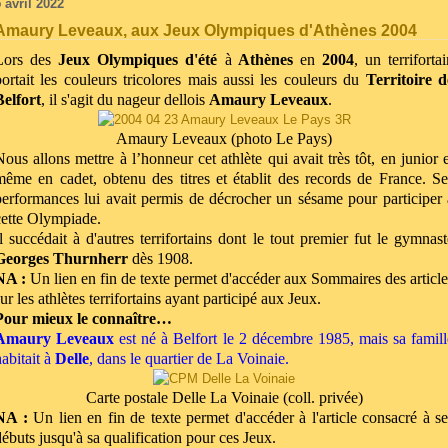
 avril 2022
Amaury Leveaux, aux Jeux Olympiques d'Athènes 2004
Lors des
Jeux Olympiques d'été
à
Athènes
en
2004
, un terriforta
portait les couleurs tricolores mais aussi les couleurs du
Territoire d
Belfort
, il s'agit du nageur dellois
Amaury Leveaux
.
Amaury Leveaux (photo Le Pays)
Nous allons mettre à l’honneur cet athlète qui avait très tôt, en junior e
même en cadet, obtenu des titres et établit des records de France. Se
performances lui avait permis de décrocher un sésame pour participer 
cette Olympiade.
Il succédait à d'autres terrifortains dont le tout premier fut le gymnast
Georges Thurnherr
dès 1908.
NA :
Un lien en fin de texte permet d'accéder aux Sommaires des article
ur les athlètes terrifortains ayant participé aux Jeux.
Pour mieux le connaître…
Amaury Leveaux
est né à Belfort le 2 décembre 1985, mais sa famill
habitait à
Delle
, dans le quartier de La Voinaie.
Carte postale Delle La Voinaie (coll. privée)
NA :
Un lien en fin de texte permet d'accéder à l'article consacré à se
débuts jusqu'à sa qualification pour ces Jeux.