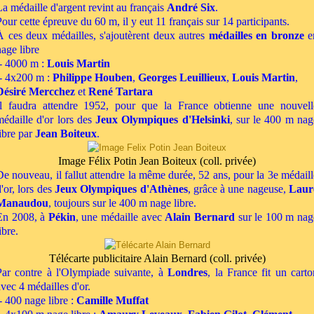
La médaille d'argent revint au français
André Six
.
Pour cette épreuve du 60 m, il y eut 11 français sur 14 participants.
À ces deux médailles, s'ajoutèrent deux autres
médailles en bronze
e
nage libre
- 4000 m :
Louis Martin
- 4x200 m :
Philippe Houben
,
Georges Leuillieux
,
Louis Martin
,
Désiré Mercchez
et
René Tartara
Il faudra attendre 1952, pour que la France obtienne une nouvell
médaille d'or lors des
Jeux Olympiques d'Helsinki
, sur le 400 m nag
libre par
Jean Boiteux
.
Image Félix Potin Jean Boiteux (coll. privée)
De nouveau, il fallut attendre la même durée, 52 ans, pour la 3
e
médaill
'or, lors des
Jeux Olympiques d'Athènes
, grâce à une nageuse,
Laur
Manaudou
, toujours sur le 400 m nage libre.
En 2008, à
Pékin
, une médaille avec
Alain Bernard
sur le 100 m nag
ibre.
Télécarte publicitaire Alain Bernard (coll. privée)
Par contre à l'Olympiade suivante, à
Londres
, la France fit un carto
avec 4 médailles d'or.
- 400 nage libre :
Camille Muffat