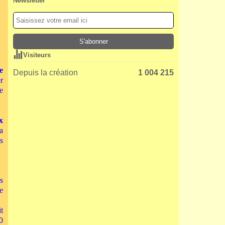
Newsletter
Visiteurs
e
Depuis la création
1 004 215
r
e
x
a
s
s
e
t
0