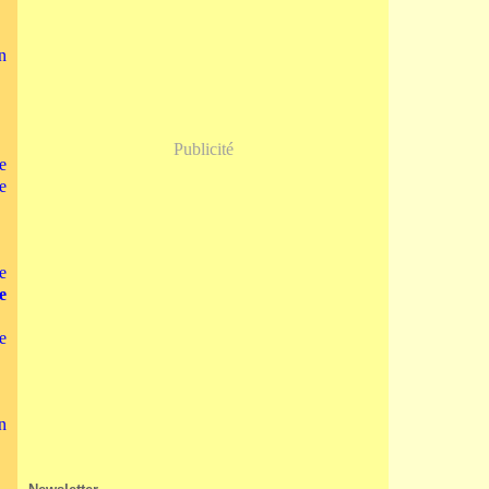
Janvier
(5)
n
Publicité
e
e
e
e
e
n