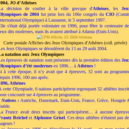
2004, JO d’Athènes
La décision de confier à la ville grecque d'
Athènes
, les
Jeu
Olympiques de 2004
fut prise lors du 106
e
congrès du
CIO
(Comit
International Olympique) à Lausanne, le 5 septembre 1997.
Elle s'était déjà portée volontaire en 1996, pour fêter le centenaire de
Jeux dits modernes, mais ils avaient attribué à Atlanta (Etats-Unis).
Carte postale Affiches des Jeux Olympiques d'Athènes (coll. privée)
Les Jeux Olympiques se déroulèrent du 13 au 29 août 2004.
La natation aux Jeux Olympiques
Les épreuves de natation sont présentes dès la première édition des
Jeu
Olympiques d’été modernes
en 1896… à
Athènes
!
Si à cette époque, il n’y avait que 4 épreuves, 32 sont au programm
depuis 1996, 100 ans après.
1896, Athènes
À cette Olympiade, 6 nations participèrent regroupant 32 athlètes inscrit
pour concourir sur 4 épreuves au programme.
Nations :
Autriche, Danemark, Etats-Unis, France, Grèce, Hongrie 
Suède.
La France avait deux inscrits qui participèrent… à aucune épreuve
Frantz Reichel
et
Alphonse Grisel
. Ces deux athlètes n'étaient pas de
nageurs !