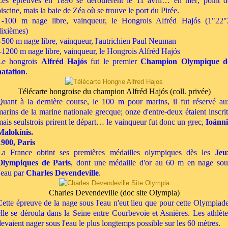
Les épreuves en 1896 se déroulèrent le 11 avril… en mer; point d
piscine, mais la baie de Zéa où se trouve le port du Pirée.
-100 m nage libre, vainqueur, le Hongrois Alfréd Hajós (1"22"
dixièmes)
-500 m nage libre, vainqueur, l'autrichien Paul Neuman
-1200 m nage libre, vainqueur, le Hongrois Alfréd Hajós
Le hongrois
Alfréd Hajós
fut le premier
Champion Olympique d
natation
.
Télécarte hongroise du champion Alfréd Hajós (coll. privée)
Quant à la dernière course, le 100 m pour marins, il fut réservé au
marins de la marine nationale grecque; onze d'entre-deux étaient inscrit
mais seulstrois prirent le départ… le vainqueur fut donc un grec,
Ioánni
Malokínis.
1900, Paris
La France obtint ses premières médailles olympiques dès les
Jeu
Olympiques de Paris
, dont une médaille d'or au 60 m en nage sou
l'eau par
Charles Devendeville
.
Charles Devendeville (doc site Olympia)
Cette épreuve de la nage sous l'eau n'eut lieu que pour cette Olympiade
elle se déroula dans la Seine entre Courbevoie et Asnières. Les athlète
devaient nager sous l'eau le plus longtemps possible sur les 60 mètres.