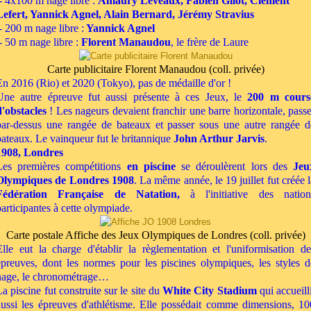
- 4x100 m nage libre :
Amaury Leveaux, Fabien Gilot, Clément
Lefert, Yannick Agnel, Alain Bernard, Jérémy Stravius
- 200 m nage libre :
Yannick Agnel
- 50 m nage libre :
Florent Manaudou
, le frère de Laure
Carte publicitaire Florent Manaudou (coll. privée)
En 2016 (Rio) et 2020 (Tokyo), pas de médaille d'or !
Une autre épreuve fut aussi présente à ces Jeux, le
200 m cours
d'obstacles
! Les nageurs devaient franchir une barre horizontale, passe
par-dessus une rangée de bateaux et passer sous une autre rangée d
bateaux. Le vainqueur fut le britannique
John Arthur Jarvis
.
1908, Londres
Les premières compétitions
en piscine
se déroulèrent lors des
Jeu
Olympiques de Londres 1908
. La même année, le 19 juillet fut créée l
Fédération Française de Natation,
à l'initiative des nation
participantes à cette olympiade.
Carte postale Affiche des Jeux Olympiques de Londres (coll. privée)
Elle eut la charge d'établir la règlementation et l'uniformisation de
épreuves, dont les normes pour les piscines olympiques, les styles d
nage, le chronométrage…
a piscine fut construite sur le site du
White City Stadium
qui accueilli
aussi les épreuves d'athlétisme. Elle possédait comme dimensions, 10