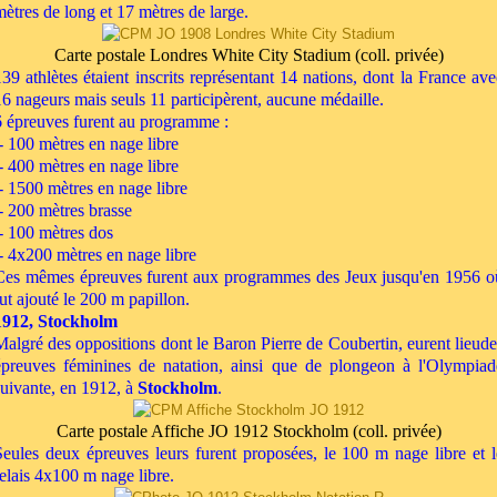
mètres de long et 17 mètres de large.
Carte postale Londres White City Stadium (coll. privée)
139 athlètes étaient inscrits représentant 14 nations, dont la France ave
16 nageurs mais seuls 11 participèrent, aucune médaille.
6 épreuves furent au programme :
- 100 mètres en nage libre
- 400 mètres en nage libre
- 1500 mètres en nage libre
- 200 mètres brasse
- 100 mètres dos
- 4x200 mètres en nage libre
Ces mêmes épreuves furent aux programmes des Jeux jusqu'en 1956 o
fut ajouté le 200 m papillon.
1912, Stockholm
Malgré des oppositions dont le Baron Pierre de Coubertin, eurent lieude
épreuves féminines de natation, ainsi que de plongeon à l'Olympiad
suivante, en 1912, à
Stockholm
.
Carte postale Affiche JO 1912 Stockholm (coll. privée)
Seules deux épreuves leurs furent proposées, le 100 m nage libre et l
relais 4x100 m nage libre.