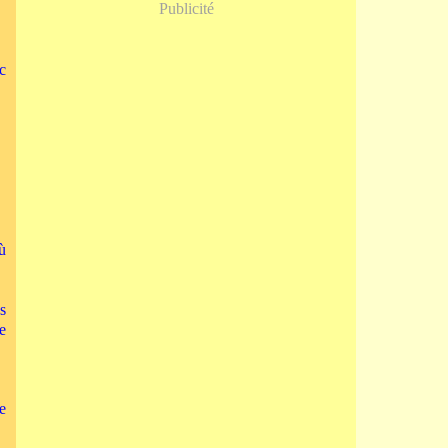
Publicité
c
ù
s
e
e