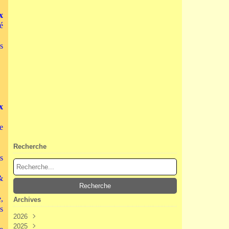
x
é
s
x
e
Recherche
s
&
,
Archives
s
2026
2025
Août
(2)