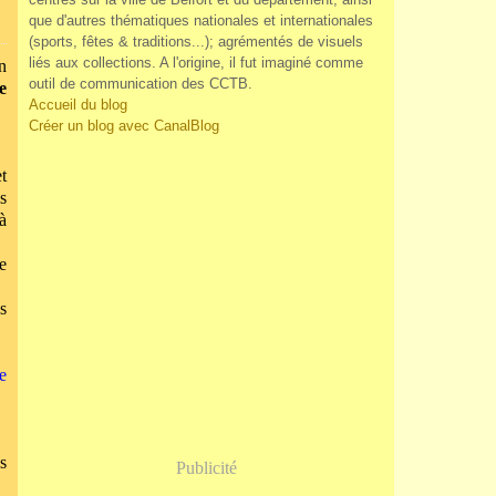
que d'autres thématiques nationales et internationales
(sports, fêtes & traditions...); agrémentés de visuels
liés aux collections. A l'origine, il fut imaginé comme
in
outil de communication des CCTB.
e
Accueil du blog
Créer un blog avec CanalBlog
t
s
à
e
s
e
s
Publicité