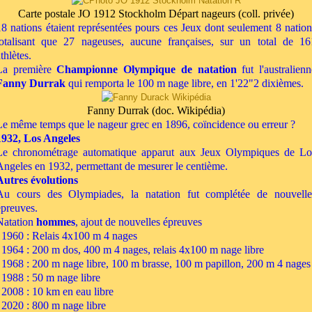
Carte postale JO 1912 Stockholm Départ nageurs (coll. privée)
18 nations étaient représentées pours ces Jeux dont seulement 8 nation
totalisant que 27 nageuses, aucune françaises, sur un total de 16
thlètes.
La première
Championne Olympique de natation
fut l'australienn
Fanny Durrak
qui remporta le 100 m nage libre, en 1'22"2 dixièmes.
Fanny Durrak (doc. Wikipédia)
Le même temps que le nageur grec en 1896, coïncidence ou erreur ?
1932, Los Angeles
Le chronométrage automatique apparut aux Jeux Olympiques de Lo
Angeles en 1932, permettant de mesurer le centième.
Autres évolutions
Au cours des Olympiades, la natation fut complétée de nouvelle
épreuves.
Natation
hommes
, ajout de nouvelles épreuves
1960 : Relais 4x100 m 4 nages
1964 : 200 m dos, 400 m 4 nages, relais 4x100 m nage libre
1968 : 200 m nage libre, 100 m brasse, 100 m papillon, 200 m 4 nages
1988 : 50 m nage libre
2008 : 10 km en eau libre
2020 : 800 m nage libre