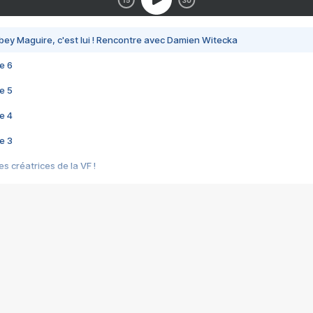
bey Maguire, c'est lui ! Rencontre avec Damien Witecka
e 6
e 5
e 4
e 3
s créatrices de la VF !
e 2
e 1
e Mektoub My Love arrive enfin ! Rencontre avec Shaïn Boumedine et Sal
i : après Toni en famille
elle réalise le bouleversant Dites lui que je l'aime