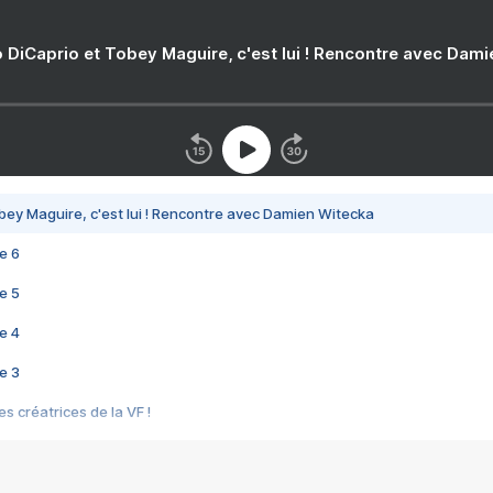
 DiCaprio et Tobey Maguire, c'est lui ! Rencontre avec Dam
bey Maguire, c'est lui ! Rencontre avec Damien Witecka
e 6
e 5
e 4
e 3
s créatrices de la VF !
e 2
e 1