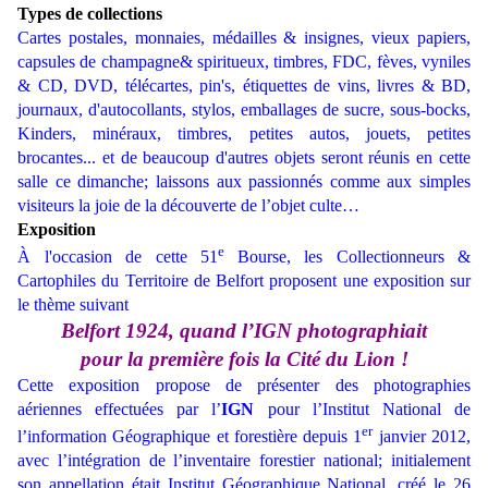
Types de collections
Cartes postales, monnaies, médailles & insignes, vieux papiers,
capsules de champagne& spiritueux,
timbres, FDC, fèves, vyniles
& CD, DVD,
télécartes, pin's, étiquettes de vins, livres & BD,
journaux, d'autocollants, stylos,
emballages de sucre,
sous-bocks,
Kinders, minéraux, timbres, petites autos, jouets, petites
brocantes... et de beaucoup d'autres objets seront réunis en cette
salle ce dimanche; laissons aux passionnés comme aux simples
visiteurs la joie de la découverte de l’objet culte…
Exposition
e
À l'occasion de cette 51
Bourse, les Collectionneurs &
Cartophiles du Territoire de Belfort proposent une exposition sur
le thème suivant
Belfort 1924, quand l’IGN photographiait
pour la première fois la Cité du Lion !
Cette exposition propose de présenter des photographies
aériennes effectuées par l’
IGN
pour l’Institut National de
er
l’information Géographique et forestière depuis 1
janvier 2012,
avec l’intégration de l’inventaire forestier national; initialement
son appellation était Institut Géographique National, créé le 26