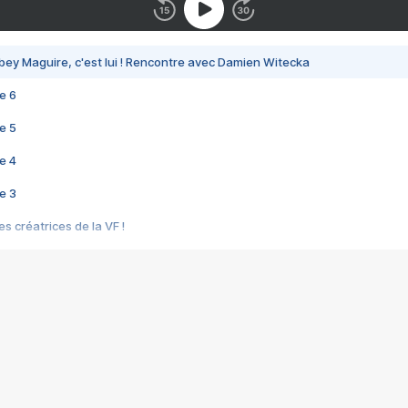
bey Maguire, c'est lui ! Rencontre avec Damien Witecka
e 6
e 5
e 4
e 3
s créatrices de la VF !
e 2
e 1
e Mektoub My Love arrive enfin ! Rencontre avec Shaïn Boumedine et Sal
i : après Toni en famille
elle réalise le bouleversant Dites lui que je l'aime