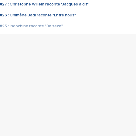
#27 : Christophe Willem raconte "Jacques a dit"
#26 : Chimène Badi raconte "Entre nous"
#25 : Indochine raconte "3e sexe"
#24 : Zaho raconte "C'est chelou"
#23 : Patrick Bruel raconte "Au café des délices"
#22 : Kyo raconte "Le chemin"
#21 : Nolwenn Leroy raconte "Cassé"
#20 : Patrick Hernandez raconte "Born to be alive"
#19 : Lorie raconte "Près de moi"
#18 : Michael Jones raconte "A nos actes manqués" (avec Jean-Jacque
#17 : Khaled raconte "Aïcha"
#16 : Corneille raconte "Parce qu'on vient de loin"
#15 : Indochine raconte "L'aventurier"