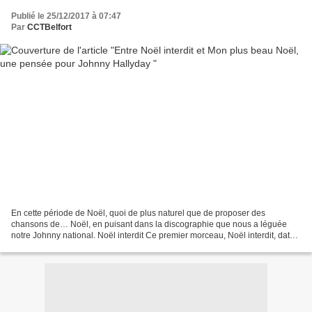
Publié le 25/12/2017 à 07:47
Par
CCTBelfort
En cette période de Noël, quoi de plus naturel que de proposer des
chansons de… Noël, en puisant dans la discographie que nous a léguée
notre Johnny national. Noël interdit Ce premier morceau, Noël interdit, daté
de 1973, est sorti sur un vinyle 45 tours...