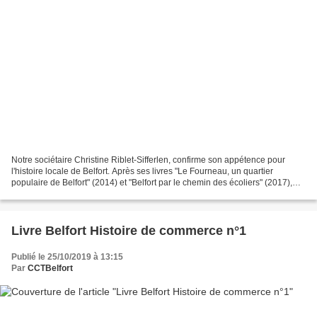
Notre sociétaire Christine Riblet-Sifferlen, confirme son appétence pour
l'histoire locale de Belfort. Après ses livres "Le Fourneau, un quartier
populaire de Belfort" (2014) et "Belfort par le chemin des écoliers" (2017),
elle récidive avec la sortie...
Livre Belfort Histoire de commerce n°1
Publié le 25/10/2019 à 13:15
Par
CCTBelfort