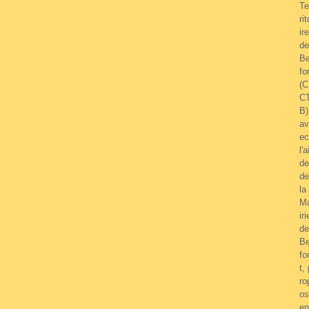
Te
rit
ire
de
Be
fo
(C
C
B)
av
ec
l'a
de
de
la
M
iri
de
Be
fo
t,
ro
os
en