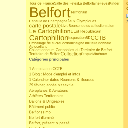
Tour de France
Salle des Fêtes
La Belfortaine
Fèves
Kinder
Belfort
Terrifortain
Jeux Olympiques
Capsule de Champagne
carte postale
Livre
Bourse toutes collections
Lion
Le Cartophilion
L’Est Républicain
Cartophilion
CCTB
Exposition
BD
Emballage de sucre
Football
Insigne militaire
Monnaie
Autocollant
Collectionneurs Cartophiles du Territoire de Belfort
Collection
Territoire de Belfort
Disque
Minéraux
Catégories principales
1 Association CCTB
1 Blog : Mode d'emploi et infos
1 Calendrier dates Réunions & Bourses
29 février, année bissextile
Aéroplanes & Aviateurs
Athlètes Terrifortains
Ballons & Dirigeables
Bâtiment public
Belflorissimo
Belfort illuminé
Belfort, présent & passé