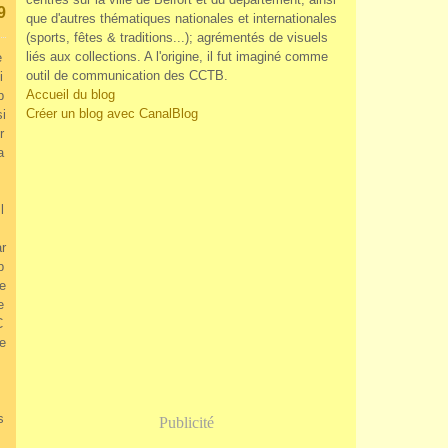
9
que d'autres thématiques nationales et internationales
(sports, fêtes & traditions...); agrémentés de visuels
liés aux collections. A l'origine, il fut imaginé comme
e
outil de communication des CCTB.
i
Accueil du blog
p
Créer un blog avec CanalBlog
si
r
a
l
r
p
le
e
C
le
s
Publicité