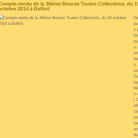
Compte-rendu de la 36ème Bourse Toutes Collections, du 1
octobre 2014 à Belfort
D
pu
s 
lu
eu
s 
nn
ée
s, 
es
Ca
to
hi
s 
t 
ol
cti
on
ne
ur
du