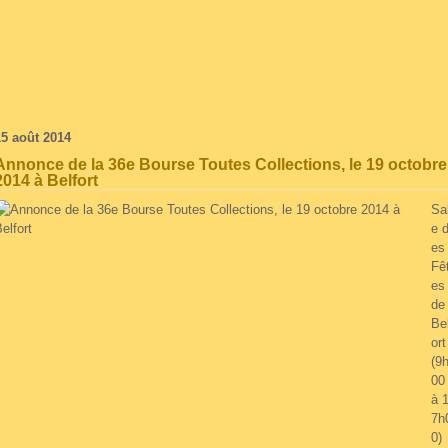
15 août 2014
Annonce de la 36e Bourse Toutes Collections, le 19 octobre
2014 à Belfort
Sal
e 
es
Fê
es
de
Be
ort
(9
00
à 
7h
0)