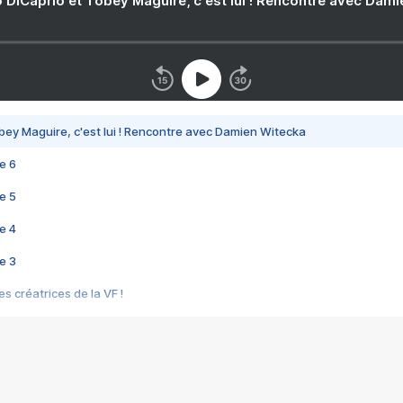
 DiCaprio et Tobey Maguire, c'est lui ! Rencontre avec Dam
bey Maguire, c'est lui ! Rencontre avec Damien Witecka
e 6
e 5
e 4
e 3
s créatrices de la VF !
e 2
e 1
e Mektoub My Love arrive enfin ! Rencontre avec Shaïn Boumedine et Sal