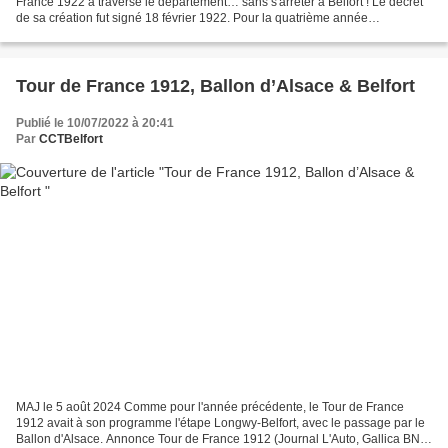
France 1922 a traversé le département… sans s'arrêter à Belfort ! Le décret
de sa création fut signé 18 février 1922. Pour la quatrième année
consécutive, la Cité du Lion n'était...
Tour de France 1912, Ballon d’Alsace & Belfort
Publié le 10/07/2022 à 20:41
Par
CCTBelfort
MAJ le 5 août 2024 Comme pour l'année précédente, le Tour de France
1912 avait à son programme l'étape Longwy-Belfort, avec le passage par le
Ballon d'Alsace. Annonce Tour de France 1912 (Journal L'Auto, Gallica BNF)