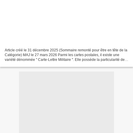
Article créé le 31 décembre 2025 (Sommaire remonté pour être en tête de la
Catégorie) MAJ le 27 mars 2026 Parmi les cartes postales, il existe une
variété dénommée " Carte-Lettre Militaire ". Elle possède la particularité de
se présenter sous un format...