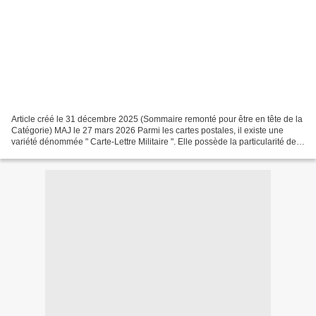
Article créé le 31 décembre 2025 (Sommaire remonté pour être en tête de la
Catégorie) MAJ le 27 mars 2026 Parmi les cartes postales, il existe une
variété dénommée " Carte-Lettre Militaire ". Elle possède la particularité de
se présenter sous un format...