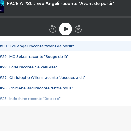
FACE A #30 : Eve Angeli raconte "Avant de partir"
#30 : Eve Angeli raconte "Avant de partir"
#29 : MC Solaar raconte "Bouge de là"
28 : Lorie raconte "Je vais vite"
#27 : Christophe Willem raconte "Jacques a dit"
#26 : Chimène Badi raconte "Entre nous"
#25 : Indochine raconte "3e sexe"
#24 : Zaho raconte "C'est chelou"
#23 : Patrick Bruel raconte "Au café des délices"
#22 : Kyo raconte "Le chemin"