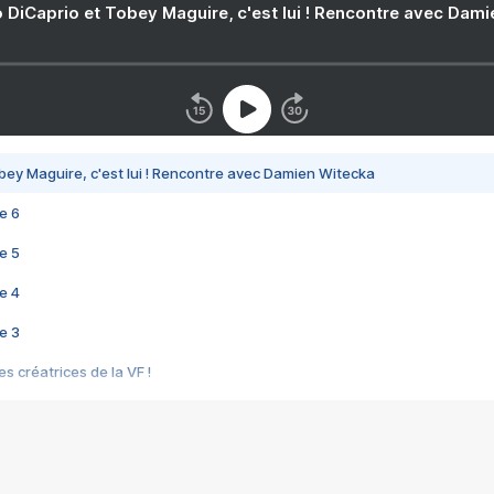
 DiCaprio et Tobey Maguire, c'est lui ! Rencontre avec Dam
bey Maguire, c'est lui ! Rencontre avec Damien Witecka
e 6
e 5
e 4
e 3
s créatrices de la VF !
e 2
e 1
e Mektoub My Love arrive enfin ! Rencontre avec Shaïn Boumedine et Sal