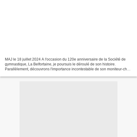
MAJ le 18 juillet 2024 A l'occasion du 120e anniversaire de la Société de
gymnastique, La Belfortaine, je poursuis le déroulé de son histoire.
Parallèlement, découvrons l'importance incontestable de son moniteur-chef,
Émile Parrot, lui qui fut à l'initiative...