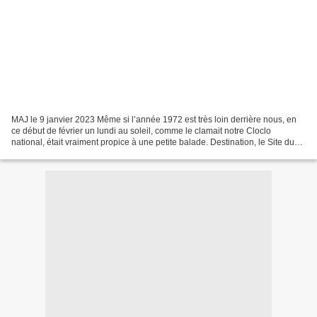
MAJ le 9 janvier 2023 Même si l’année 1972 est très loin derrière nous, en
ce début de février un lundi au soleil, comme le clamait notre Cloclo
national, était vraiment propice à une petite balade. Destination, le Site du
Malsaucy pour s’oxygéner et...