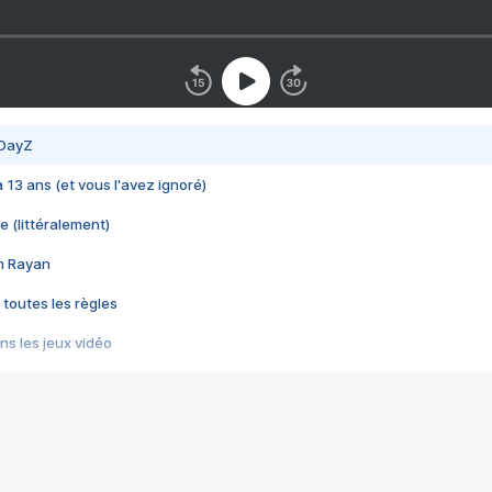
 DayZ
 a 13 ans (et vous l'avez ignoré)
e (littéralement)
im Rayan
 toutes les règles
s les jeux vidéo
us choquant de Rockstar ? - Le scandale BULLY
e plus moche de Steam
du RÊVE tourne au CAUCHEMAR