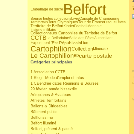
1
Belfort
Emballage de sucre
Bourse toutes collections
Livre
Capsule de Champagne
Jeux Olympiques
Tour de France
Terrifortain
Disque
Fèves
Territoire de Belfort
Kinder
Football
Monnaie
Insigne militaire
Collectionneurs Cartophiles du Territoire de Belfort
CCTB
La Belfortaine
Salle des Fêtes
Autocollant
L’Est Républicain
Exposition
Lion
Cartophilion
Collection
Minéraux
Le Cartophilion
carte postale
BD
Catégories principales
1 Association CCTB
P
1 Blog : Mode d'emploi et infos
T
1 Calendrier dates Réunions & Bourses
D
29 février, année bissextile
Aéroplanes & Aviateurs
V
Athlètes Terrifortains
Ballons & Dirigeables
Bâtiment public
Belflorissimo
Belfort illuminé
Belfort, présent & passé