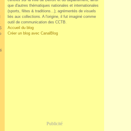
que d'autres thématiques nationales et internationales
(sports, fêtes & traditions...); agrémentés de visuels
liés aux collections. A l'origine, il fut imaginé comme
d
outil de communication des CCTB.
t
Accueil du blog
6
Créer un blog avec CanalBlog
p
m
ti
Publicité