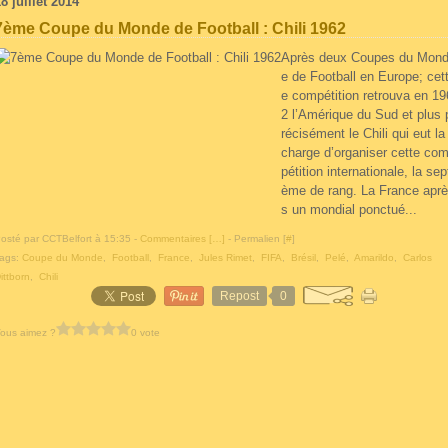
8 juillet 2014
7ème Coupe du Monde de Football : Chili 1962
Après deux Coupes du Mon
e de Football en Europe; cet
e compétition retrouva en 19
2 l’Amérique du Sud et plus 
récisément le Chili qui eut la
charge d’organiser cette co
pétition internationale, la sep
ème de rang. La France aprè
s un mondial ponctué...
osté par CCTBelfort à 15:35 -
Commentaires [
…
]
- Permalien [
#
]
ags:
Coupe du Monde
,
Football
,
France
,
Jules Rimet
,
FIFA
,
Brésil
,
Pelé
,
Amarildo
,
Carlos
ittborn
,
Chili
Repost
0
ous aimez ?
0 vote