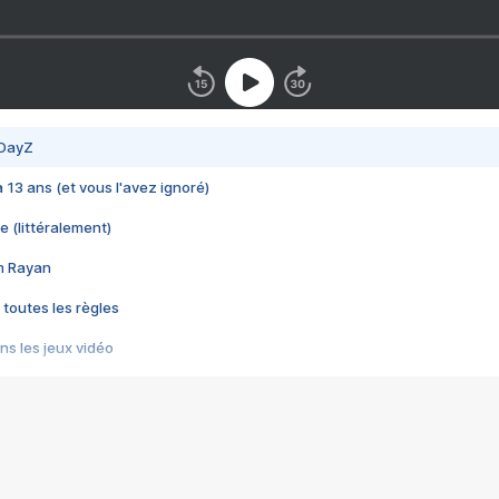
 DayZ
 a 13 ans (et vous l'avez ignoré)
e (littéralement)
im Rayan
 toutes les règles
s les jeux vidéo
us choquant de Rockstar ? - Le scandale BULLY
e plus moche de Steam
du RÊVE tourne au CAUCHEMAR