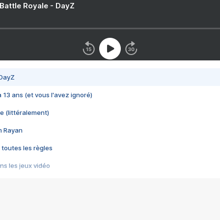
 Battle Royale - DayZ
 DayZ
 a 13 ans (et vous l'avez ignoré)
e (littéralement)
im Rayan
 toutes les règles
s les jeux vidéo
us choquant de Rockstar ? - Le scandale BULLY
e plus moche de Steam
du RÊVE tourne au CAUCHEMAR