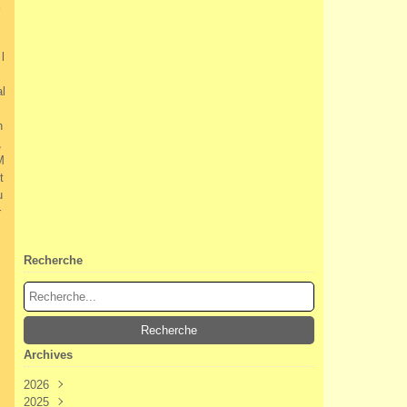
l
al
h
,
M
t
u
r
Recherche
Archives
2026
2025
Août
(3)