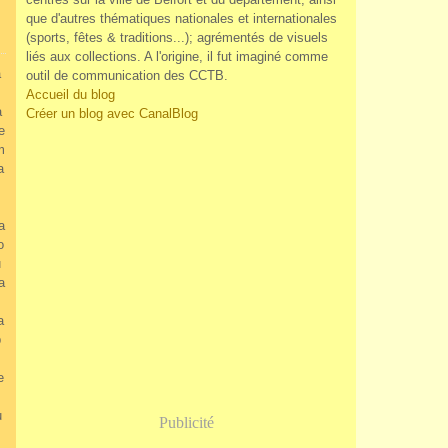
que d'autres thématiques nationales et internationales
(sports, fêtes & traditions...); agrémentés de visuels
liés aux collections. A l'origine, il fut imaginé comme
a
outil de communication des CCTB.
Accueil du blog
a
Créer un blog avec CanalBlog
e
m
a
a
o
u
a
a
p
e
u
Publicité