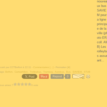
nouvea
ux bus
SAVIE
M pour 
a ligne
princip
e de la
ville (p
oto ER
coll. A
B) Les 
rolleyb
s assu
ant...
osté par CCTBelfort à 22:11 -
Commentaires [
…
]
- Permalien [
#
]
ags:
Belfort
,
Cartophilion
,
Trolleybus
,
Tramway
,
Autobus
,
Bus
,
SAVIEM
,
STUB
Repost
0
ous aimez ?
0 vote