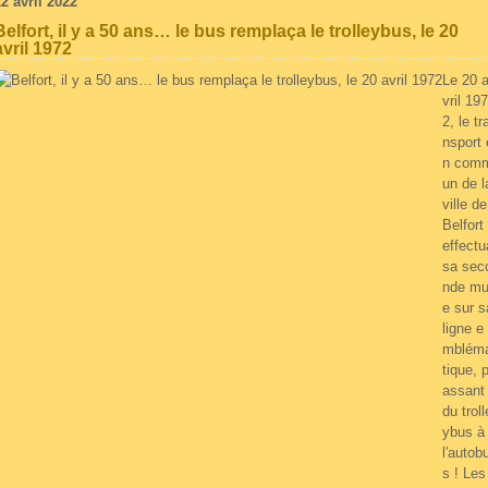
2 avril 2022
Belfort, il y a 50 ans… le bus remplaça le trolleybus, le 20
avril 1972
Le 20 
vril 197
2, le tr
nsport 
n com
un de l
ville de
Belfort
effectu
sa sec
nde m
e sur s
ligne e
mblém
tique, 
assant
du troll
ybus à
l'autob
s ! Les