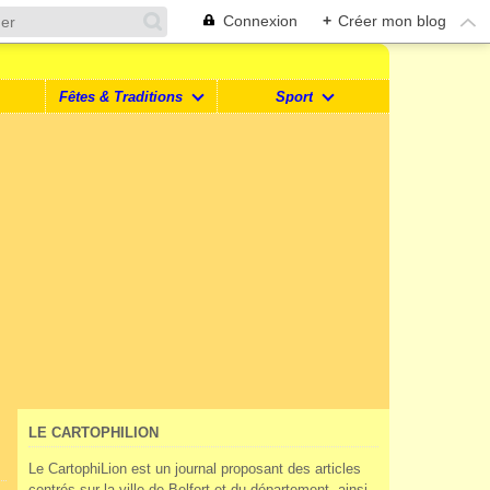
Connexion
+
Créer mon blog
Fêtes & Traditions
Sport
LE CARTOPHILION
Le CartophiLion est un journal proposant des articles
centrés sur la ville de Belfort et du département, ainsi