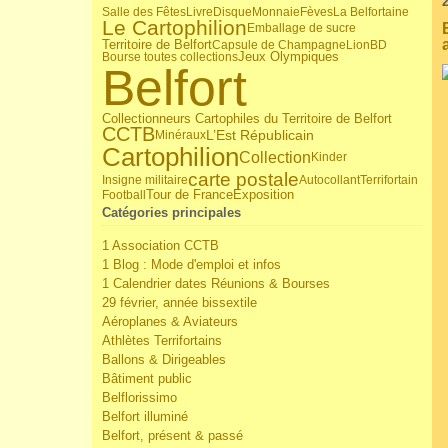
2
Salle des Fêtes
Livre
Disque
Monnaie
Fèves
La Belfortaine
Le Cartophilion
Emballage de sucre
Territoire de Belfort
Capsule de Champagne
Lion
BD
Jeux Olympiques
Bourse toutes collections
Belfort
Collectionneurs Cartophiles du Territoire de Belfort
CCTB
L’Est Républicain
Minéraux
Cartophilion
Collection
Kinder
carte postale
Insigne militaire
Autocollant
Terrifortain
Tour de France
Football
Exposition
Catégories principales
1 Association CCTB
1 Blog : Mode d'emploi et infos
1 Calendrier dates Réunions & Bourses
29 février, année bissextile
Aéroplanes & Aviateurs
Athlètes Terrifortains
Ballons & Dirigeables
Bâtiment public
Belflorissimo
Belfort illuminé
Belfort, présent & passé