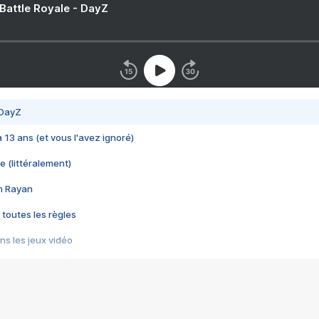
 Battle Royale - DayZ
 DayZ
 a 13 ans (et vous l'avez ignoré)
e (littéralement)
im Rayan
 toutes les règles
s les jeux vidéo
us choquant de Rockstar ? - Le scandale BULLY
e plus moche de Steam
du RÊVE tourne au CAUCHEMAR