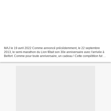
MAJ le 19 avril 2022 Comme annoncé précédemment, le 22 septembre
2013, le semi-marathon du Lion fêtait son 30e anniversaire avec l'arrivée à
Belfort. Comme pour toute anniversaire, un cadeau ! Cette compétition fut à
nouveau choisie pour recevoir le Championnat...