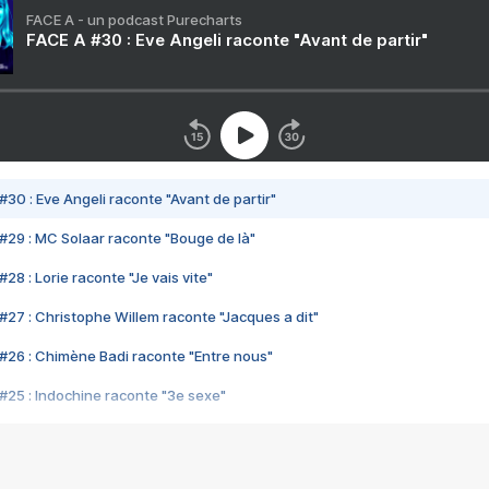
FACE A - un podcast Purecharts
FACE A #30 : Eve Angeli raconte "Avant de partir"
#30 : Eve Angeli raconte "Avant de partir"
#29 : MC Solaar raconte "Bouge de là"
28 : Lorie raconte "Je vais vite"
#27 : Christophe Willem raconte "Jacques a dit"
#26 : Chimène Badi raconte "Entre nous"
#25 : Indochine raconte "3e sexe"
#24 : Zaho raconte "C'est chelou"
#23 : Patrick Bruel raconte "Au café des délices"