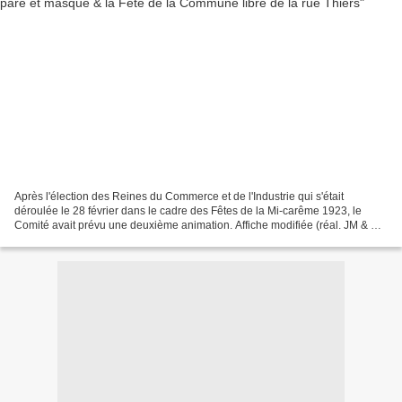
Après l'élection des Reines du Commerce et de l'Industrie qui s'était
déroulée le 28 février dans le cadre des Fêtes de la Mi-carême 1923, le
Comité avait prévu une deuxième animation. Affiche modifiée (réal. JM & BF)
Il s'agissait d'un Grand Bal paré...