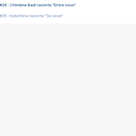
#26 : Chimène Badi raconte "Entre nous"
#25 : Indochine raconte "3e sexe"
#24 : Zaho raconte "C'est chelou"
#23 : Patrick Bruel raconte "Au café des délices"
#22 : Kyo raconte "Le chemin"
#21 : Nolwenn Leroy raconte "Cassé"
#20 : Patrick Hernandez raconte "Born to be alive"
#19 : Lorie raconte "Près de moi"
#18 : Michael Jones raconte "A nos actes manqués" (avec Jean-Jacque
#17 : Khaled raconte "Aïcha"
#16 : Corneille raconte "Parce qu'on vient de loin"
#15 : Indochine raconte "L'aventurier"