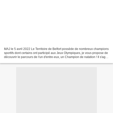
MAJ le 5 avril 2022 Le Territoire de Belfort possède de nombreux champions
sportifs dont certains ont participé aux Jeux Olympiques, je vous propose de
découvrir le parcours de l'un d'entre-eux, un Champion de natation ! Il s'agit
du nageur Amaury Leveaux....